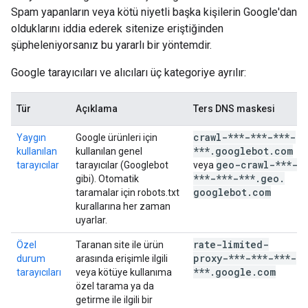
Spam yapanların veya kötü niyetli başka kişilerin Google'dan
olduklarını iddia ederek sitenize eriştiğinden
şüpheleniyorsanız bu yararlı bir yöntemdir.
Google tarayıcıları ve alıcıları üç kategoriye ayrılır:
Tür
Açıklama
Ters DNS maskesi
crawl-***-***-***-
Yaygın
Google ürünleri için
***
.
googlebot
.
com
kullanılan
kullanılan genel
geo-crawl-***-
tarayıcılar
tarayıcılar (Googlebot
veya
***-***-***
.
geo
.
gibi). Otomatik
googlebot
.
com
taramalar için robots.txt
kurallarına her zaman
uyarlar.
rate-limited-
Özel
Taranan site ile ürün
proxy-***-***-***-
durum
arasında erişimle ilgili
***
.
google
.
com
tarayıcıları
veya kötüye kullanıma
özel tarama ya da
getirme ile ilgili bir