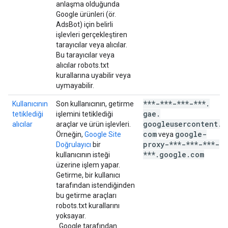
anlaşma olduğunda
Google ürünleri (ör.
AdsBot) için belirli
işlevleri gerçekleştiren
tarayıcılar veya alıcılar.
Bu tarayıcılar veya
alıcılar robots.txt
kurallarına uyabilir veya
uymayabilir.
***-***-***-***
.
Kullanıcının
Son kullanıcının, getirme
gae
.
tetiklediği
işlemini tetiklediği
googleusercontent
.
alıcılar
araçlar ve ürün işlevleri.
com
google-
Örneğin,
Google Site
veya
proxy-***-***-***-
Doğrulayıcı
bir
***
.
google
.
com
kullanıcının isteği
üzerine işlem yapar.
Getirme, bir kullanıcı
tarafından istendiğinden
bu getirme araçları
robots.txt kurallarını
yoksayar.
. Google tarafından