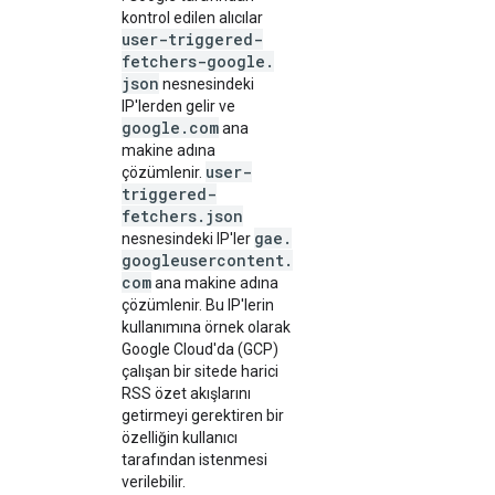
kontrol edilen alıcılar
user-triggered-
fetchers-google
.
json
nesnesindeki
IP'lerden gelir ve
google
.
com
ana
makine adına
user-
çözümlenir.
triggered-
fetchers
.
json
gae
.
nesnesindeki IP'ler
googleusercontent
.
com
ana makine adına
çözümlenir. Bu IP'lerin
kullanımına örnek olarak
Google Cloud'da (GCP)
çalışan bir sitede harici
RSS özet akışlarını
getirmeyi gerektiren bir
özelliğin kullanıcı
tarafından istenmesi
verilebilir.