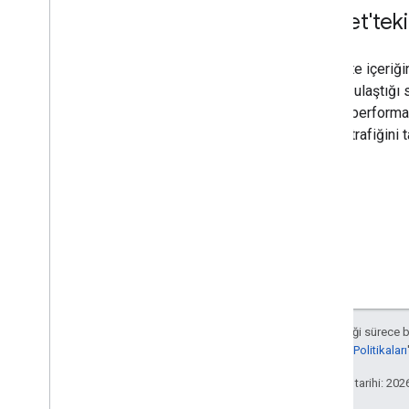
Keşfet'tek
Keşfet'te içeriğ
eşiğine ulaştığı 
Keşfet performa
Keşfet trafiğini t
Aksi belirtilmediği sürece 
Developers Site Politikaları
Son güncelleme tarihi: 202