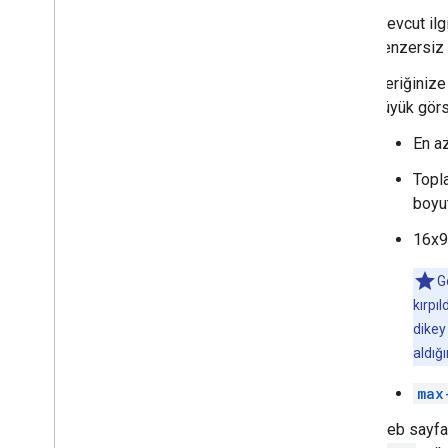
Mevcut ilgi
benzersiz b
İçeriğinize
büyük görse
En az
Topl
boyu
16x9
G
kırpı
dikey
aldığ
max
Web sayfas