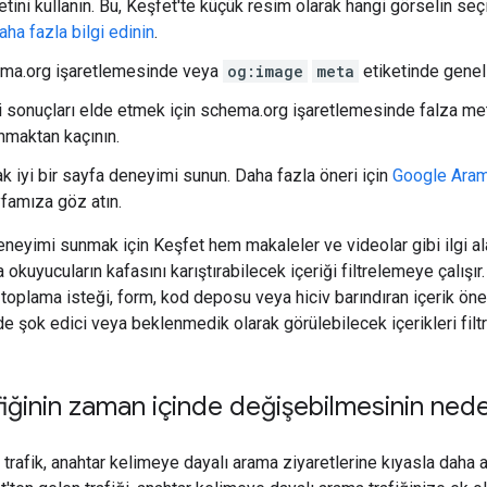
etini kullanın. Bu, Keşfet'te küçük resim olarak hangi görselin seçi
ha fazla bilgi edinin
.
ma.org işaretlemesinde veya
og:image
meta
etiketinde genel 
i sonuçları elde etmek için schema.org işaretlemesinde falza met
nmaktan kaçının.
k iyi bir sayfa deneyimi sunun. Daha fazla öneri için
Google Aram
famıza göz atın.
ı deneyimi sunmak için Keşfet hem makaleler ve videolar gibi ilgi 
okuyucuların kafasını karıştırabilecek içeriği filtrelemeye çalışır
toplama isteği, form, kod deposu veya hiciv barındıran içerik öne
e şok edici veya beklenmedik olarak görülebilecek içerikleri filtr
fiğinin zaman içinde değişebilmesinin nede
trafik, anahtar kelimeye dayalı arama ziyaretlerine kıyasla daha a