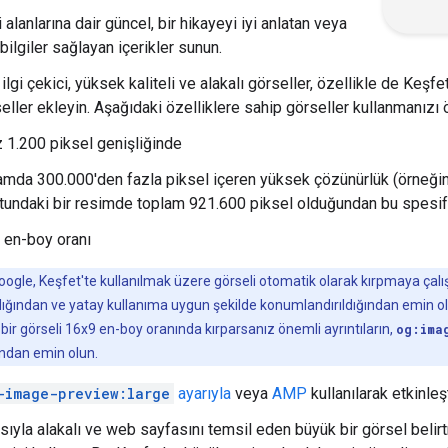
 alanlarına dair güncel, bir hikayeyi iyi anlatan veya
ilgiler sağlayan içerikler sunun.
 ilgi çekici, yüksek kaliteli ve alakalı görseller, özellikle de Keş
ller ekleyin. Aşağıdaki özelliklere sahip görseller kullanmanızı ö
 1.200 piksel genişliğinde
amda 300.000'den fazla piksel içeren yüksek çözünürlük (örneğin
tundaki bir resimde toplam 921.600 piksel olduğundan bu spesifi
 en-boy oranı
oogle, Keşfet'te kullanılmak üzere görseli otomatik olarak kırpmaya çalışı
ldığından ve yatay kullanıma uygun şekilde konumlandırıldığından emin o
 bir görseli 16x9 en-boy oranında kırparsanız önemli ayrıntıların,
og:ima
ından emin olun.
-image-preview:large
ayarıyla
veya
AMP
kullanılarak etkinleşti
ıyla alakalı ve web sayfasını temsil eden büyük bir görsel belir