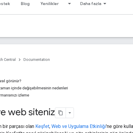
estek
Blog
Yenilikler
Daha fazla
h Central
Documentation
nasıl görünür?
 zaman içinde değişebilmesinin nedenleri
rmansınızı izleme
e web siteniz
 bir parçası olan
Keşfet
,
Web ve Uygulama Etkinliği
'ne göre kullan