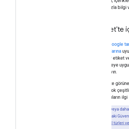
sayfada, içerikl
Esnek Örnekleme
daha fazla bilgi 
Google Keşfet
Resimler
Yerel özellikler
Keşfet'te i
Sayfa deneyimi
Tercih edilen kaynaklar
İçerik,
Google ta
Sıralama sistemleri
politikalarına
uyu
Sıralama güncellemeleri
Özel bir etiket 
Site adları
görünmeye uygun
Site Bağlantıları
unutmayın.
Snippet'ler
Yapılandırılmış veri
Keşfet'te görüneb
Başlık bağlantıları
uygun çok çeşitli
Çevrilmiş özellikler
kullanıcıların ilgi
Videolar
Siteniz bir veya daha 
Görsel Öğeler galerisi
Console'unuzdaki Güvenli
Web Hikayeleri
görünebilir.
İhlal türleri v
İlk Kullanıcılar Programı