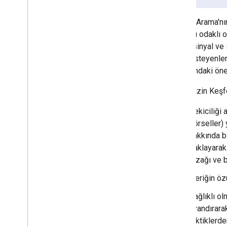
edinin.
İzleme ve hata ayıklama
Google Arama'nın 
kullanıcı odaklı 
Siteye özel yönergeler
birçok sinyal ve
olmak isteyenle
konusundaki öner
İçeriğinizin Keşf
Çekiciliği 
görseller) 
hakkında bi
saklayarak
tuzağı ve b
İçeriğin öz
Sağlıklı o
uyandırara
taktiklerde