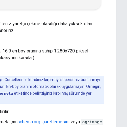
fet'ten ziyaretçi çekme olasılığı daha yüksek olan
neririz:
, 16:9 en boy oranına sahip 1.280x720 piksel
kasyonu karşılar)
r. Görsellerinizi kendiniz kırpmayı seçerseniz bunların iyi
lun. En-boy oranını otomatik olarak uygulamayın. Örneğin,
ge
meta
etiketinde belirttiğiniz kırpılmış sürümde yer
rilir.
tmek için
schema.org işaretlemesini
veya
og:image