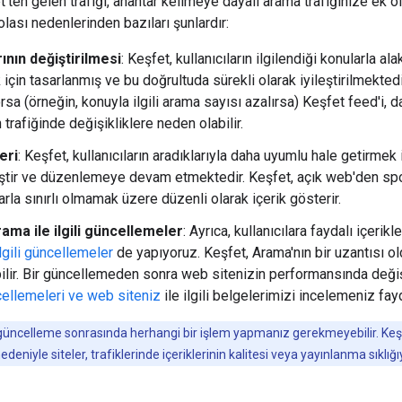
'ten gelen trafiği, anahtar kelimeye dayalı arama trafiğinize ek o
lası nedenlerinden bazıları şunlardır:
rının değiştirilmesi
: Keşfet, kullanıcıların ilgilendiği konularla al
çin tasarlanmış ve bu doğrultuda sürekli olarak iyileştirilmektedir. 
rsa (örneğin, konuyla ilgili arama sayısı azalırsa) Keşfet feed'i, da
n trafiğinde değişikliklere neden olabilir.
eri
: Keşfet, kullanıcıların aradıklarıyla daha uyumlu hale getirmek 
tir ve düzenlemeye devam etmektedir. Keşfet, açık web'den spor, 
rla sınırlı olmamak üzere düzenli olarak içerik gösterir.
ama ile ilgili güncellemeler
: Ayrıca, kullanıcılara faydalı içerik
lgili güncellemeler
de yapıyoruz. Keşfet, Arama'nın bir uzantısı o
ilir. Bir güncellemeden sonra web sitenizin performansında deği
ellemeleri ve web siteniz
ile ilgili belgelerimizi incelemeniz fayda
güncelleme sonrasında herhangi bir işlem yapmanız gerekmeyebilir. Keşfe
deniyle siteler, trafiklerinde içeriklerinin kalitesi veya yayınlanma sıklığıy