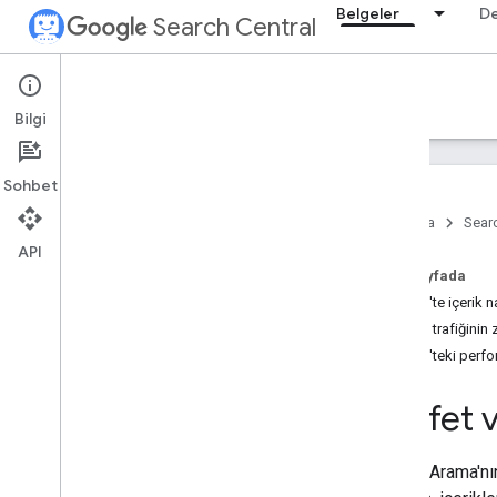
Belgeler
D
Search Central
Documentation
Bilgi
Giriş
Sohbet
Arama Yönergeleri
Ana Sayfa
Searc
API
SEO ile ilgili temel bilgiler
Bu sayfada
Keşfet'te içerik 
Tarama ve dizine ekleme
Keşfet trafiğinin
Keşfet'teki perfo
Sıralama ve arama görünümü
Genel bakış
Keşfet v
Yapay zeka özellikleri
Bilgi satırı tarihleri
Site simgeleri
Google Arama'nın
Öne çıkan snippet'ler