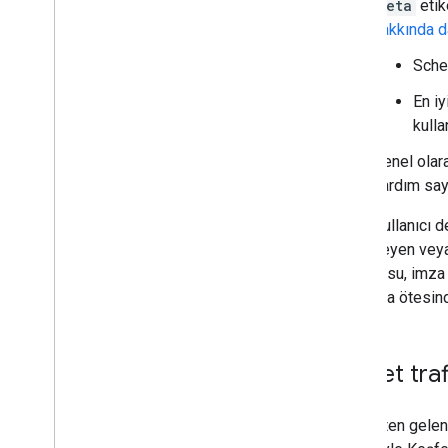
meta
etik
hakkında da
Sche
En iy
kulla
Genel olara
yardım say
İyi bir kullanıc
istenmeyen veya 
başvurusu, imza 
bunun da ötesind
Keşfet tra
Keşfet'ten gelen 