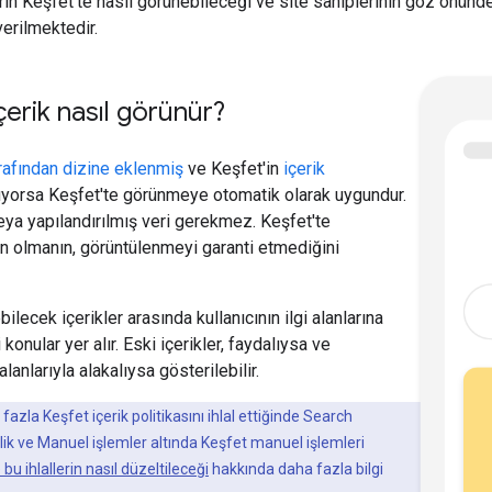
erin Keşfet'te nasıl görünebileceği ve site sahiplerinin göz önün
verilmektedir.
çerik nasıl görünür?
rafından dizine eklenmiş
ve Keşfet'in
içerik
yorsa Keşfet'te görünmeye otomatik olarak uygundur.
veya yapılandırılmış veri gerekmez. Keşfet'te
 olmanın, görüntülenmeyi garanti etmediğini
ilecek içerikler arasında kullanıcının ilgi alanlarına
 konular yer alır. Eski içerikler, faydalıysa ve
 alanlarıyla alakalıysa gösterilebilir.
fazla Keşfet içerik politikasını ihlal ettiğinde Search
k ve Manuel işlemler altında Keşfet manuel işlemleri
e bu ihlallerin nasıl düzeltileceği
hakkında daha fazla bilgi