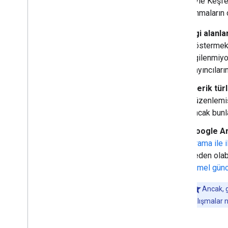
sebebiyle Keşfet
dalgalanmaların o
İlgi alanla
göstermek i
ilgilenmiyo
yayıncıları
İçerik türl
düzenlemiş
ancak bunla
Google Ar
Arama ile i
neden olab
temel günc
Ancak, 
çalışmalar ne