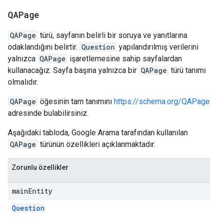
QAPage
QAPage
türü, sayfanın belirli bir soruya ve yanıtlarına
odaklandığını belirtir.
Question
yapılandırılmış verilerini
yalnızca
QAPage
işaretlemesine sahip sayfalardan
kullanacağız. Sayfa başına yalnızca bir
QAPage
türü tanımı
olmalıdır.
QAPage
öğesinin tam tanımını
https://schema.org/QAPage
adresinde bulabilirsiniz.
Aşağıdaki tabloda, Google Arama tarafından kullanılan
QAPage
türünün özellikleri açıklanmaktadır.
Zorunlu özellikler
main
Entity
Question