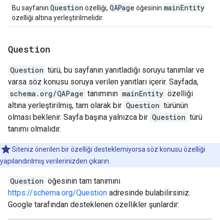
Question
QAPage
mainEntity
Bu sayfanın
özelliği,
öğesinin
özelliği altına yerleştirilmelidir.
Question
Question
türü, bu sayfanın yanıtladığı soruyu tanımlar ve
varsa söz konusu soruya verilen yanıtları içerir. Sayfada,
schema.org/QAPage
tanımının
mainEntity
özelliği
altına yerleştirilmiş, tam olarak bir
Question
türünün
olması beklenir. Sayfa başına yalnızca bir
Question
türü
tanımı olmalıdır.
Siteniz önerilen bir özelliği desteklemiyorsa söz konusu özelliği
yapılandırılmış verilerinizden çıkarın.
Question
öğesinin tam tanımını
https://schema.org/Question
adresinde bulabilirsiniz.
Google tarafından desteklenen özellikler şunlardır: