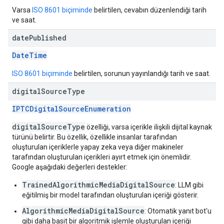
Varsa
ISO 8601 biçiminde
belirtilen, cevabın düzenlendiği tarih
ve saat.
date
Published
DateTime
ISO 8601 biçiminde
belirtilen, sorunun yayınlandığı tarih ve saat.
digital
Source
Type
IPTCDigitalSourceEnumeration
digitalSourceType
özelliği, varsa içerikle ilişkili dijital kaynak
türünü belirtir. Bu özellik, özellikle insanlar tarafından
oluşturulan içeriklerle yapay zeka veya diğer makineler
tarafından oluşturulan içerikleri ayırt etmek için önemlidir.
Google aşağıdaki değerleri destekler:
TrainedAlgorithmicMediaDigitalSource
: LLM gibi
eğitilmiş bir model tarafından oluşturulan içeriği gösterir.
AlgorithmicMediaDigitalSource
: Otomatik yanıt bot'u
gibi daha basit bir algoritmik işlemle oluşturulan içeriği