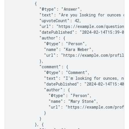
          {

            "@type": "Answer",

            "text": "Are you looking for ounces or 
            "upvoteCount": 42,

            "url": "https://example.com/question1#
            "datePublished": "2024-02-14T15:39-05:
            "author": {

              "@type": "Person",

              "name": "Kara Weber",

              "url": "https://example.com/profiles/
            },

            "comment": {

              "@type": "Comment",

              "text": "I'm looking for ounces, not 
              "datePublished": "2024-02-14T15:40-0
              "author": {

                "@type": "Person",

                "name": "Mary Stone",

                "url": "https://example.com/profil
              }

            }

          }, {
