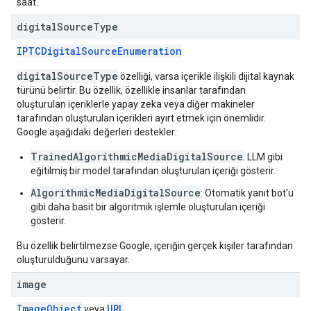
saat.
digital
Source
Type
IPTCDigitalSourceEnumeration
digitalSourceType
özelliği, varsa içerikle ilişkili dijital kaynak
türünü belirtir. Bu özellik, özellikle insanlar tarafından
oluşturulan içeriklerle yapay zeka veya diğer makineler
tarafından oluşturulan içerikleri ayırt etmek için önemlidir.
Google aşağıdaki değerleri destekler:
TrainedAlgorithmicMediaDigitalSource
: LLM gibi
eğitilmiş bir model tarafından oluşturulan içeriği gösterir.
AlgorithmicMediaDigitalSource
: Otomatik yanıt bot'u
gibi daha basit bir algoritmik işlemle oluşturulan içeriği
gösterir.
Bu özellik belirtilmezse Google, içeriğin gerçek kişiler tarafından
oluşturulduğunu varsayar.
image
ImageObject
URL
veya