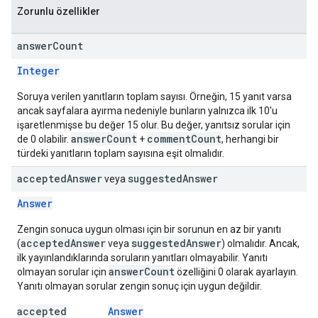
Zorunlu özellikler
answer
Count
Integer
Soruya verilen yanıtların toplam sayısı. Örneğin, 15 yanıt varsa
ancak sayfalara ayırma nedeniyle bunların yalnızca ilk 10'u
işaretlenmişse bu değer 15 olur. Bu değer, yanıtsız sorular için
answerCount
commentCount
de 0 olabilir.
+
, herhangi bir
türdeki yanıtların toplam sayısına eşit olmalıdır.
accepted
Answer
suggested
Answer
veya
Answer
Zengin sonuca uygun olması için bir sorunun en az bir yanıtı
acceptedAnswer
suggestedAnswer
(
veya
) olmalıdır. Ancak,
ilk yayınlandıklarında soruların yanıtları olmayabilir. Yanıtı
answerCount
olmayan sorular için
özelliğini 0 olarak ayarlayın.
Yanıtı olmayan sorular zengin sonuç için uygun değildir.
accepted
Answer