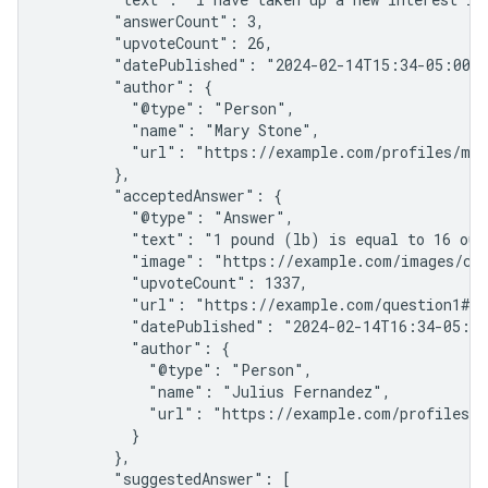
        "answerCount": 3,

        "upvoteCount": 26,

        "datePublished": "2024-02-14T15:34-05:00",
        "author": {

          "@type": "Person",

          "name": "Mary Stone",

          "url": "https://example.com/profiles/mar
        },

        "acceptedAnswer": {

          "@type": "Answer",

          "text": "1 pound (lb) is equal to 16 oun
          "image": "https://example.com/images/con
          "upvoteCount": 1337,

          "url": "https://example.com/question1#ac
          "datePublished": "2024-02-14T16:34-05:00
          "author": {

            "@type": "Person",

            "name": "Julius Fernandez",

            "url": "https://example.com/profiles/j
          }

        },

        "suggestedAnswer": [
