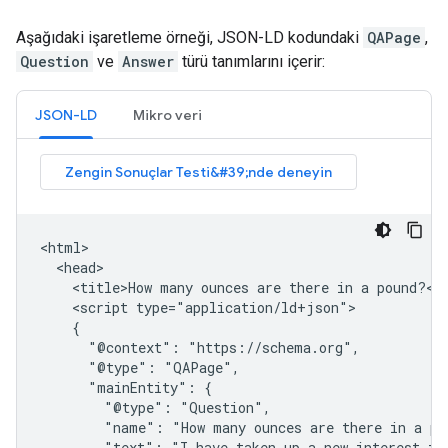
Aşağıdaki işaretleme örneği, JSON-LD kodundaki
QAPage
,
Question
ve
Answer
türü tanımlarını içerir:
JSON-LD
Mikro veri
<html>

  <head>

    <title>How many ounces are there in a pound?</t
    <script type="application/ld+json">

    {

      "@context": "https://schema.org",

      "@type": "QAPage",

      "mainEntity": {

        "@type": "Question",

        "name": "How many ounces are there in a pou
        "text": "I have taken up a new interest in 