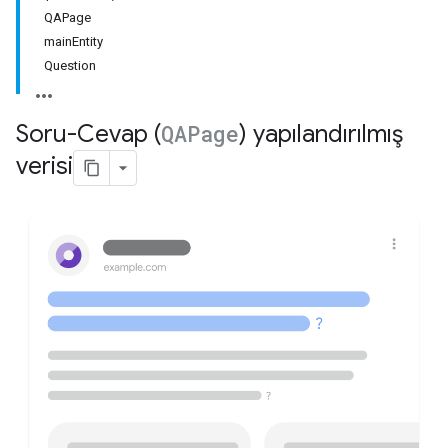
QAPage
mainEntity
Question
Soru-Cevap (
QAPage
) yapılandırılmış
verisi