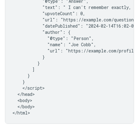
            "@type": "Answer",

            "text": " I can't remember exactly, bu
            "upvoteCount": 0,

            "url": "https://example.com/question1#
            "datePublished": "2024-02-14T16:02-05:
            "author": {

              "@type": "Person",

              "name": "Joe Cobb",

              "url": "https://example.com/profiles
            }

          }

        ]

      }

    }

    </script>

  </head>

  <body>

  </body>

</html>