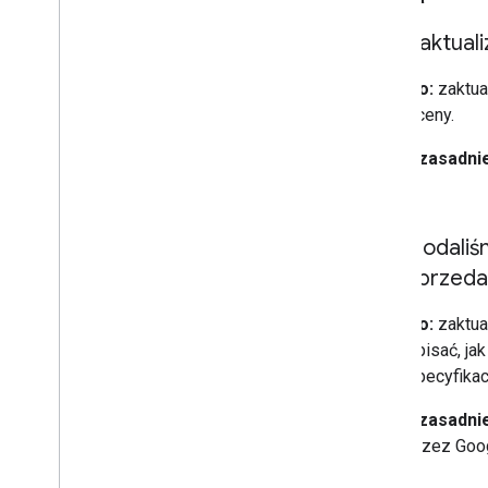
Zaktual
Co:
zaktua
oceny.
Uzasadnie
7 lipca
Dodali
sprzeda
Co:
zaktua
opisać, ja
specyfikac
Uzasadnie
przez Goog