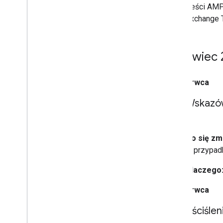
treści AM
Exchange T
Czerwiec 
17 czerwca
Wskazów
Co się zmi
w przypad
Dlaczego
15 czerwca
Uściśle