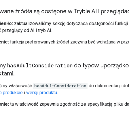
wane źródła są dostępne w Trybie AI i przegląda
eniło:
zaktualizowaliśmy sekcję dotyczącą dostępności funkcj
 przeglądy od AI i tryb AI.
nie:
funkcja preferowanych źródeł zaczyna być wdrażana w przeg
śmy
has
Adult
Consideration
do typów uporządko
ktami
.
śmy właściwość
hasAdultConsideration
do dokumentacji do
 o produkcie
i
wersji produktu
.
nie:
ta właściwość zapewnia zgodność ze specyfikacją pliku d