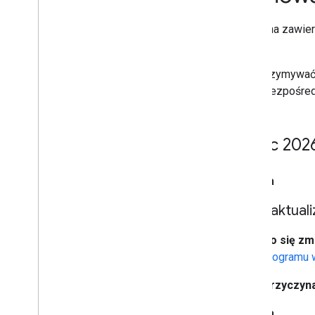
Ta strona zawie
Google.
Aby otrzymywać 
dodaj bezpośred
Lipiec 2026
14 lipca
Zaktual
Co się zmi
programu w
Przyczyna
10 lipca