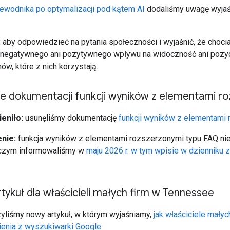
ewodnika po optymalizacji pod kątem AI
dodaliśmy uwagę wyjaśn
:
aby odpowiedzieć na pytania społeczności i wyjaśnić, że choci
ą negatywnego ani pozytywnego wpływu na widoczność ani pozyc
ów, które z nich korzystają.
ie dokumentacji funkcji wyników z elementami r
eniło:
usunęliśmy dokumentację
funkcji wyników z elementami
nie:
funkcja wyników z elementami rozszerzonymi typu FAQ nie
 czym informowaliśmy w
maju 2026 r. w tym wpisie w dzienniku 
tykuł dla właścicieli małych firm w Tennessee
yliśmy nowy artykuł, w którym wyjaśniamy,
jak właściciele mał
enia z wyszukiwarki Google
.