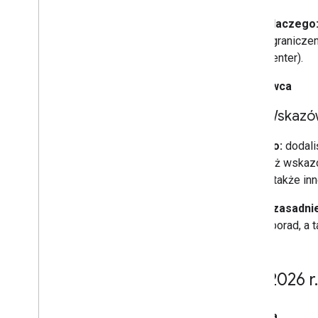
Dlaczego
ograniczen
Center).
5 czerwca
Wskazów
Co:
dodal
też wskaz
a także in
Uzasadnie
i porad, a
Maj 2026 r
.
27 maja