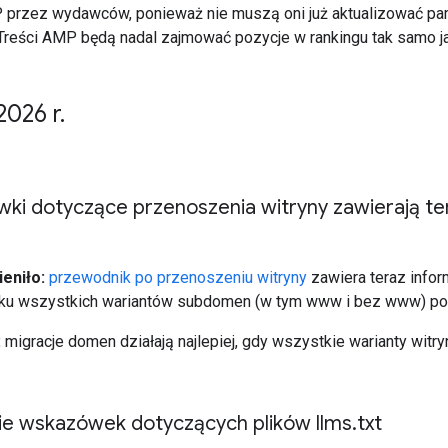
P przez wydawców, ponieważ nie muszą oni już aktualizować pa
reści AMP będą nadal zajmować pozycje w rankingu tak samo jak
2026 r
.
ki dotyczące przenoszenia witryny zawierają te
eniło:
przewodnik po przenoszeniu witryny
zawiera teraz infor
ku wszystkich wariantów subdomen (w tym www i bez www) pod
:
migracje domen działają najlepiej, gdy wszystkie warianty witr
nie wskazówek dotyczących plików llms
.
txt