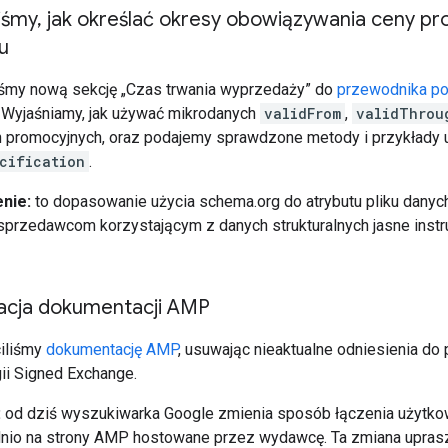
iśmy
,
jak określać okresy obowiązywania ceny p
u
śmy nową sekcję „Czas trwania wyprzedaży” do
przewodnika po
. Wyjaśniamy, jak używać mikrodanych
validFrom
,
validThrou
n promocyjnych, oraz podajemy sprawdzone metody i przykłady
cification
.
nie:
to dopasowanie użycia schema.org do atrybutu pliku dany
przedawcom korzystającym z danych strukturalnych jasne instr
zacja dokumentacji AMP
iliśmy
dokumentację AMP
, usuwając nieaktualne odniesienia d
gii Signed Exchange.
:
od dziś wyszukiwarka Google zmienia sposób łączenia użytkow
nio na strony AMP hostowane przez wydawcę. Ta zmiana uprasz