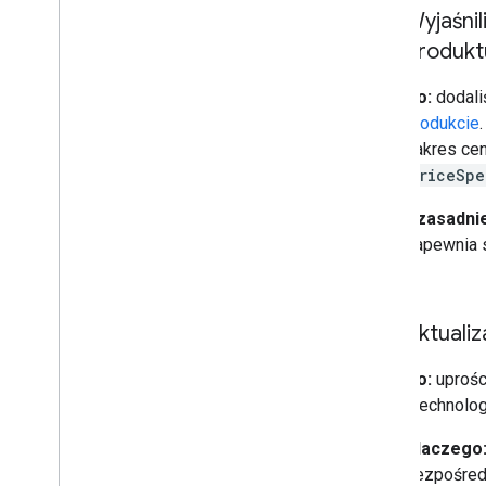
Wyjaśnil
produkt
Co:
dodali
produkcie
zakres ce
PriceSpe
Uzasadnie
zapewnia s
1 lipca
Aktuali
Co:
uprośc
i technolo
Dlaczego
bezpośred