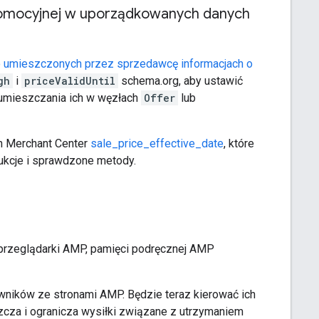
romocyjnej w uporządkowanych danych
 umieszczonych przez sprzedawcę informacjach o
gh
i
priceValidUntil
schema.org, aby ustawić
 umieszczania ich w węzłach
Offer
lub
ch Merchant Center
sale_price_effective_date
, które
ukcje i sprawdzone metody.
o przeglądarki AMP, pamięci podręcznej AMP
ników ze stronami AMP. Będzie teraz kierować ich
cza i ogranicza wysiłki związane z utrzymaniem