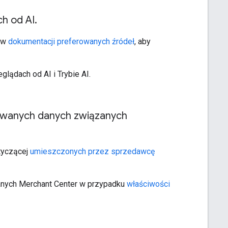
ch od AI
.
i w
dokumentacji preferowanych źródeł
, aby
lądach od AI i Trybie AI.
wanych danych związanych
tyczącej
umieszczonych przez sprzedawcę
anych Merchant Center w przypadku
właściwości