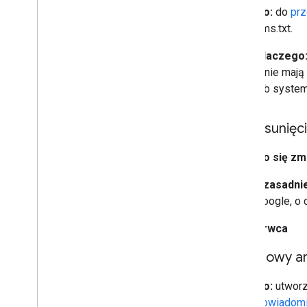
Co:
do
prz
llms.txt.
Dlaczego
(i nie maj
lub system
Usunięc
Co się zmi
Uzasadnie
Google, o
12 czerwca
Nowy ar
Co:
utworz
powiadomi