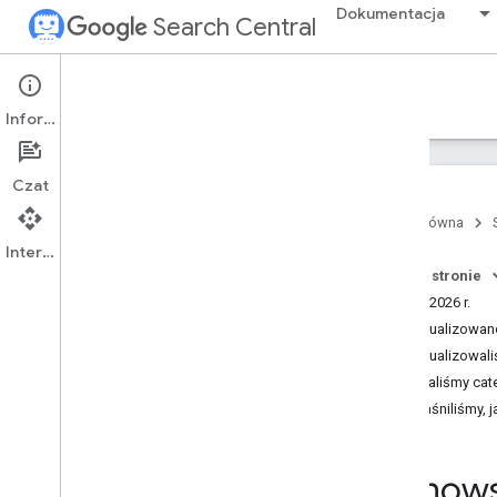
Dokumentacja
Search Central
What's new
Informacje
Wszystkie aktualizacje
Czat
Najnowsze aktualizacje dokumentacji
Strona główna
Nowe filmy w You
Tube
Interfejs API
Najnowsze odcinki podcastów
Na tej stronie
Lipiec 2026 r.
Zaktualizowan
Zaktualizowal
Dodaliśmy cat
Wyjaśniliśmy,
Najnows