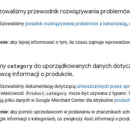
izowaliśmy przewodnik rozwiązywania problemów
lizowaliśmy
poradnik rozwiązywania problemów z kanonizacją
,
nie:
aby lepiej informować o tym, ile czasu zajmuje wprowadzen
śmy
category
do uporządkowanych danych dotycz
wcę informacji o produkcie
.
lizowaliśmy dokumentację dotyczącą
umieszczonych przez sprz
k właściwość
Product.category
może być używana z typami
ją pliku danych w Google Merchant Center dla atrybutów
produc
nie:
aby pomóc sprzedawcom w podawaniu w znacznikach schema
le informacji o kategoriach, co zwiększy ilość informacji o pr