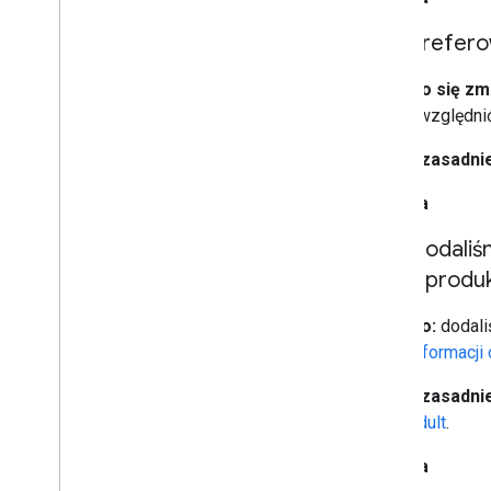
Prefero
Co się zmi
uwzględnić
Uzasadnie
20 maja
Dodali
z produ
Co:
dodali
informacji
Uzasadnie
adult
.
15 maja