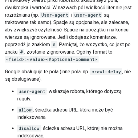
Prawidłowy wiersz pliku robots.txt składa się z pola,
dwukropka i wartości. W nazwach pól wielkość liter nie jest
rozróżniana (np.
User-agent
i
user-agent
są
traktowane tak samo). Spacje są opcjonalne, ale zalecane,
aby zwiększyć czytelność. Spacje na początku i na końcu
wiersza są ignorowane. Jeśli dodajesz komentarze,
poprzedź je znakiem
#
. Pamiętaj, że wszystko, co jest po
znaku
#
, zostanie zignorowane. Ogólny format to
<field>:<value><#optional-comment>
.
Google obsługuje te pola (inne pola, np.
crawl-delay
, nie
są obsługiwane):
user-agent
: wskazuje robota, którego dotyczą
reguły.
allow
: ścieżka adresu URL, która może być
indeksowana.
disallow
: ścieżka adresu URL, której nie można
indeksować.