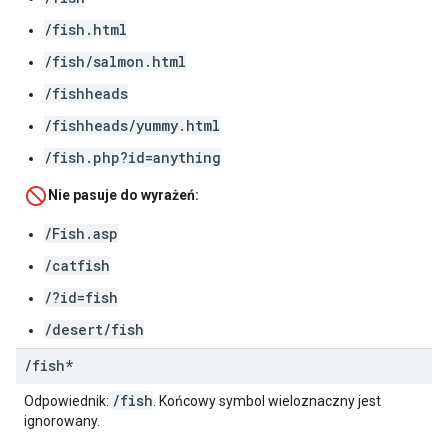
/fish.html
/fish/salmon.html
/fishheads
/fishheads/yummy.html
/fish.php?id=anything
Nie pasuje do wyrażeń:
/Fish.asp
/catfish
/?id=fish
/desert/fish
/
fish*
/fish
Odpowiednik:
. Końcowy symbol wieloznaczny jest
ignorowany.