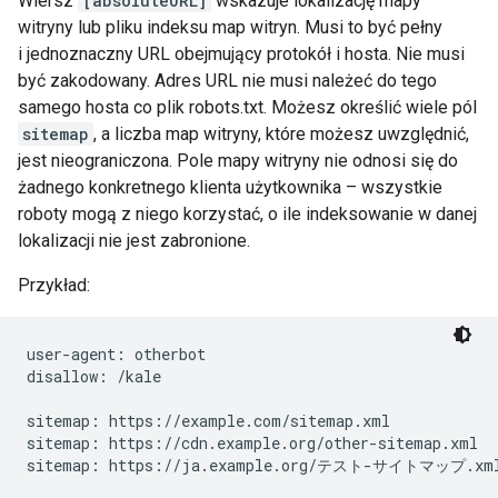
Wiersz
[absoluteURL]
wskazuje lokalizację mapy
witryny lub pliku indeksu map witryn. Musi to być pełny
i jednoznaczny URL obejmujący protokół i hosta. Nie musi
być zakodowany. Adres URL nie musi należeć do tego
samego hosta co plik robots.txt. Możesz określić wiele pól
sitemap
, a liczba map witryny, które możesz uwzględnić,
jest nieograniczona. Pole mapy witryny nie odnosi się do
żadnego konkretnego klienta użytkownika – wszystkie
roboty mogą z niego korzystać, o ile indeksowanie w danej
lokalizacji nie jest zabronione.
Przykład:
user-agent: otherbot

disallow: /kale

sitemap: https://example.com/sitemap.xml

sitemap: https://cdn.example.org/other-sitemap.xml

sitemap: https://ja.example.org/テスト-サイトマップ.xm