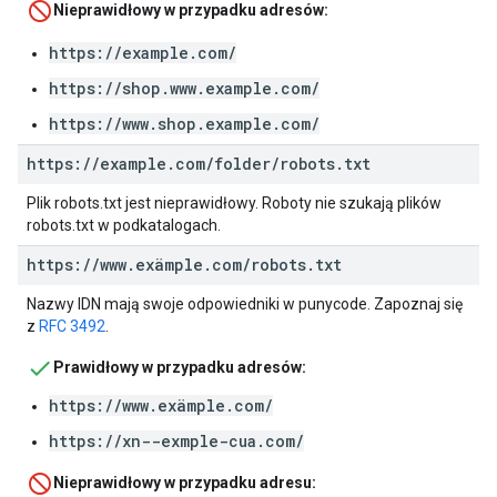
Nieprawidłowy w przypadku adresów:
https://example.com/
https://shop.www.example.com/
https://www.shop.example.com/
https:
/
/
example
.
com
/
folder
/
robots
.
txt
Plik robots.txt jest nieprawidłowy. Roboty nie szukają plików
robots.txt w podkatalogach.
https:
/
/
www
.
exämple
.
com
/
robots
.
txt
Nazwy IDN mają swoje odpowiedniki w punycode. Zapoznaj się
z
RFC 3492
.
Prawidłowy w przypadku adresów:
https://www.exämple.com/
https://xn--exmple-cua.com/
Nieprawidłowy w przypadku adresu: