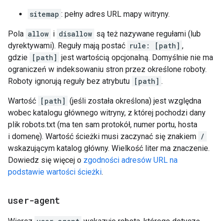
sitemap
: pełny adres URL mapy witryny.
Pola
allow
i
disallow
są też nazywane regułami (lub
dyrektywami). Reguły mają postać
rule: [path]
,
gdzie
[path]
jest wartością opcjonalną. Domyślnie nie ma
ograniczeń w indeksowaniu stron przez określone roboty.
Roboty ignorują reguły bez atrybutu
[path]
.
Wartość
[path]
(jeśli została określona) jest względna
wobec katalogu głównego witryny, z której pochodzi dany
plik robots.txt (ma ten sam protokół, numer portu, hosta
i domenę). Wartość ścieżki musi zaczynać się znakiem
/
wskazującym katalog główny. Wielkość liter ma znaczenie.
Dowiedz się więcej o
zgodności adresów URL na
podstawie wartości ścieżki
.
user-agent