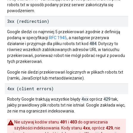
robots.txt w sposób podany przez serwer zakończyła się
powodzeniem.
3xx (redirection)
Google śledzi co najmniej 5 przekierowań zgodnie z definicją
podaną w specyfikacji
RFC 1945
, a następnie przerywa
404
działanie i przyjmuje dla pliku robots.txt kod
. Dotyczy to
również wszelkich zablokowanych adresów URL w łańcuchu
przekierowań, ponieważ robot nie mógł pobrać reguł z powodu
tych przekierowań.
Google nie śledzi przekierowań logicznych w plikach robots.txt
(ramki, JavaScript lub metaodświeżanie).
4xx (client errors)
4xx
429
Roboty Google traktują wszystkie błędy
oprócz
tak,
jakby prawidłowy plik robots.txt nie istniał. Google zakłada więc,
że nie ma ograniczeń indeksowania.
401
403
Nie używaj kodów stanu
i
do ograniczania
4xx
429
szybkości indeksowania. Kody stanu
, oprócz
, nie