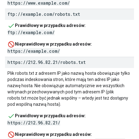
https://www.example.com/
ftp:
/
/
example
.
com
/
robots
.
txt
Prawidłowy w przypadku adresów:
ftp://example.com/
Nieprawidłowy w przypadku adresów:
https://example.com/
https:
/
/
212
.
96
.
82
.
21
/
robots
.
txt
Plik robots.txt z adresem IP jako nazwą hosta obowiązuje tylko
podczas indeskowania stron, które mają ten adres IP jako
nazwę hosta. Nie obowiązuje automatycznie we wszystkich
witrynach przechowywanych pod tym adresem IP (plik
robots.txt może być jednak wspólny – wtedy jest też dostępny
pod wspólną nazwą hosta).
Prawidłowy w przypadku adresów:
https://212.96.82.21/
Nieprawidłowy w przypadku adresów: