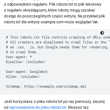
z odpowiednimi regułami. Plik robots.txt to plik tekstowy
z regułami określającymi, które roboty mogą uzyskać
dostęp do poszczególnych części witryny. Na przykład plik
robots.txt dla witryny example.com może wyglądać tak:
# This robots.txt file controls crawling of URLs unde
# All crawlers are disallowed to crawl files in the "
# as .css, .js, but Google needs them for rendering, 
# to crawl them.

User-agent: *

Disallow: /includes/

User-agent: Googlebot

Allow: /includes/

Sitemap: https://example.com/sitemap.xml
Jeśli korzystasz z pliku robots.txt po raz pierwszy, zacznij
od
wprowadzenia do pliku robots.txt
. Możesz też