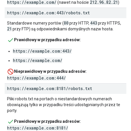
https://example.com/
212.96.82.21
(nawet na hoście
)
https:
/
/
example
.
com:443
/
robots
.
txt
80
443
Standardowe numery portów (
przy HTTP,
przy HTTPS,
21
przy FTP) są odpowiednikami domyślnych nazw hosta.
Prawidłowy w przypadku adresów:
https://example.com:443/
https://example.com/
Nieprawidłowy w przypadku adresów:
https://example.com:444/
https:
/
/
example
.
com:8181
/
robots
.
txt
Pliki robots.txt na portach o niestandardowych numerach
obowiązują tylko w przypadku treści udostępnianych przez te
porty.
Prawidłowy w przypadku adresów:
https://example.com:8181/