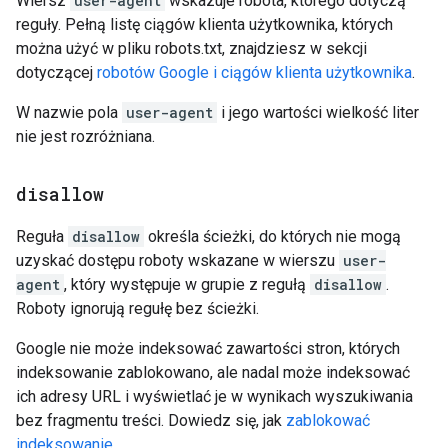
Wiersz
user-agent
wskazuje robota, którego dotyczą
reguły. Pełną listę ciągów klienta użytkownika, których
można użyć w pliku robots.txt, znajdziesz w sekcji
dotyczącej
robotów Google i ciągów klienta użytkownika
.
W nazwie pola
user-agent
i jego wartości wielkość liter
nie jest rozróżniana.
disallow
Reguła
disallow
określa ścieżki, do których nie mogą
uzyskać dostępu roboty wskazane w wierszu
user-
agent
, który występuje w grupie z regułą
disallow
.
Roboty ignorują regułę bez ścieżki.
Google nie może indeksować zawartości stron, których
indeksowanie zablokowano, ale nadal może indeksować
ich adresy URL i wyświetlać je w wynikach wyszukiwania
bez fragmentu treści. Dowiedz się, jak
zablokować
indeksowanie
.