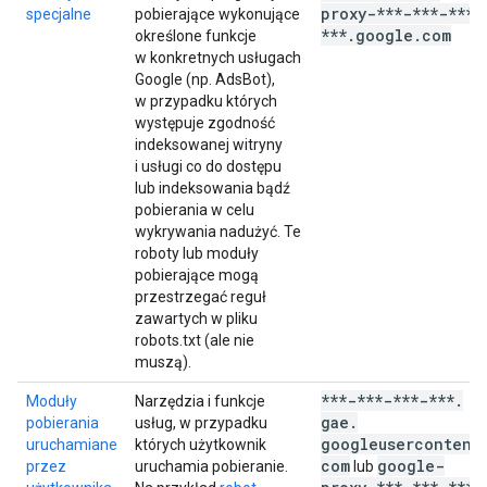
proxy-***-***-***-
specjalne
pobierające wykonujące
***
.
google
.
com
określone funkcje
w konkretnych usługach
Google (np. AdsBot),
w przypadku których
występuje zgodność
indeksowanej witryny
i usługi co do dostępu
lub indeksowania bądź
pobierania w celu
wykrywania nadużyć. Te
roboty lub moduły
pobierające mogą
przestrzegać reguł
zawartych w pliku
robots.txt (ale nie
muszą).
***-***-***-***
.
Moduły
Narzędzia i funkcje
gae
.
pobierania
usług, w przypadku
googleusercontent
uruchamiane
których użytkownik
com
google-
przez
uruchamia pobieranie.
lub