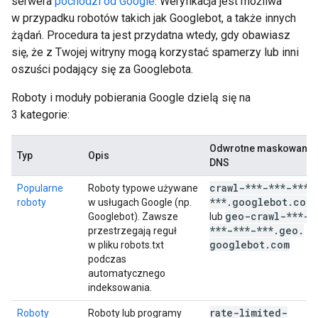
serwera
pochodzi od Google
. Weryfikacja jest możliwa
w przypadku robotów takich jak Googlebot, a także innych
żądań. Procedura ta jest przydatna wtedy, gdy obawiasz
się, że z Twojej witryny mogą korzystać spamerzy lub inni
oszuści podający się za Googlebota.
Roboty i moduły pobierania Google dzielą się na
3 kategorie:
Odwrotne maskowanie
Typ
Opis
DNS
crawl-***-***-***-
Popularne
Roboty typowe używane
***
.
googlebot
.
com
roboty
w usługach Google (np.
geo-crawl-***-
Googlebot). Zawsze
lub
***-***-***
.
geo
.
przestrzegają reguł
googlebot
.
com
w pliku robots.txt
podczas
automatycznego
indeksowania.
rate-limited-
Roboty
Roboty lub programy