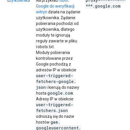
proxy-***-***-***-
użytkownika
Na przykład
robot
***
.
google
.
com
Google do weryfikacji
witryn
działa na żądanie
użytkownika. Żądanie
pobierania pochodzi od
użytkownika, dlatego
moduły te ignorują
reguły zawarte w pliku
robots.txt.
Moduły pobierania
kontrolowane przez
Google pochodzą z
adresów IP w obiekcie
user-triggered-
fetchers-google
.
json
i kierują do nazwy
google
.
com
hosta
.
Adresy IP w obiekcie
user-triggered-
fetchers
.
json
odnoszą się do nazw
gae
.
hostów
googleusercontent
.