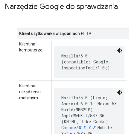
Narzędzie Google do sprawdzania
Klient użytkownika w żądaniach HTTP
Klient na
komputerze
Mozilla/5.0
(compatible; Google-
InspectionTool/1.0;)
Klient na
urządzeniu
Mozilla/5.0 (Linux;
mobilnym
Android 6.0.1; Nexus 5X
Build/MMB29P)
AppleWebKit/537.36
(KHTML, like Gecko)
Chrome/
W.X.Y.Z
Mobile
Safari/537.36