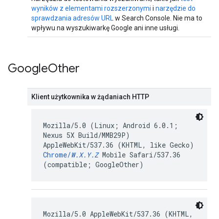
wyników z elementami rozszerzonymi
i
narzędzie do
sprawdzania adresów URL
w Search Console. Nie ma to
wpływu na wyszukiwarkę Google ani inne usługi.
Google
Other
Klient użytkownika w żądaniach HTTP
Mozilla/5.0 (Linux; Android 6.0.1;
Nexus 5X Build/MMB29P)
AppleWebKit/537.36 (KHTML, like Gecko)
Chrome/
W.X.Y.Z
Mobile Safari/537.36
(compatible; GoogleOther)
Mozilla/5.0 AppleWebKit/537.36 (KHTML,