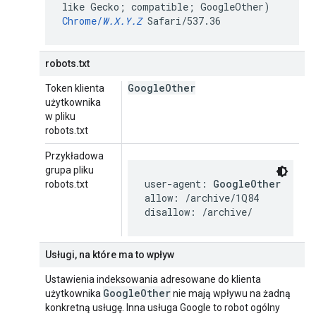
like Gecko; compatible; GoogleOther)
Chrome/
W.X.Y.Z
Safari/537.36
robots.txt
Google
Other
Token klienta
użytkownika
w pliku
robots.txt
Przykładowa
grupa pliku
user-agent: 
GoogleOther
robots.txt
allow: /archive/1Q84

disallow: /archive/
Usługi, na które ma to wpływ
Ustawienia indeksowania adresowane do klienta
Google
Other
użytkownika
nie mają wpływu na żadną
konkretną usługę. Inna usługa Google to robot ogólny