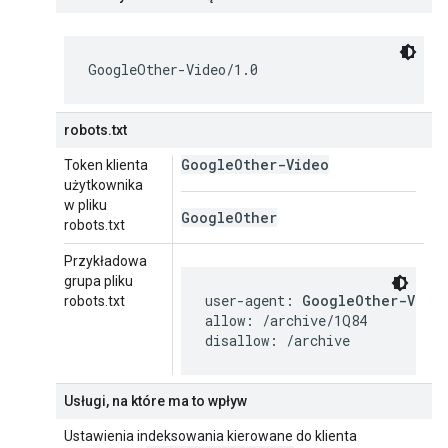
GoogleOther-Video/1.0
robots.txt
Google
Other-Video
Token klienta
użytkownika
w pliku
Google
Other
robots.txt
Przykładowa
grupa pliku
user-agent: 
GoogleOther-Vide
robots.txt
allow: /archive/1Q84

disallow: /archive
Usługi, na które ma to wpływ
Ustawienia indeksowania kierowane do klienta