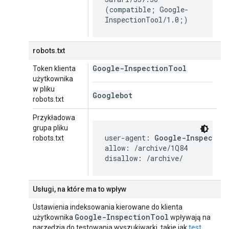
(compatible; Google-
InspectionTool/1.0;)
robots.txt
Google-Inspection
Tool
Token klienta
użytkownika
w pliku
Googlebot
robots.txt
Przykładowa
grupa pliku
user-agent: 
Google-Inspectio
robots.txt
allow: /archive/1Q84

disallow: /archive/
Usługi, na które ma to wpływ
Ustawienia indeksowania kierowane do klienta
Google-Inspection
Tool
użytkownika
wpływają na
narzędzia do testowania wyszukiwarki, takie jak
test