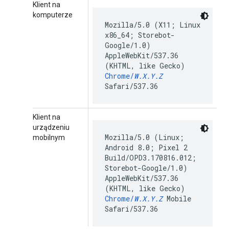
Klient na
komputerze
Mozilla/5.0 (X11; Linux
x86_64; Storebot-
Google/1.0)
AppleWebKit/537.36
(KHTML, like Gecko)
Chrome/
W.X.Y.Z
Safari/537.36
Klient na
urządzeniu
Mozilla/5.0 (Linux;
mobilnym
Android 8.0; Pixel 2
Build/OPD3.170816.012;
Storebot-Google/1.0)
AppleWebKit/537.36
(KHTML, like Gecko)
Chrome/
W.X.Y.Z
Mobile
Safari/537.36