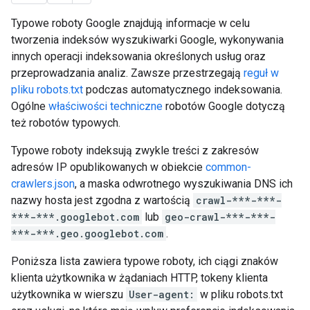
Typowe roboty Google znajdują informacje w celu
tworzenia indeksów wyszukiwarki Google, wykonywania
innych operacji indeksowania określonych usług oraz
przeprowadzania analiz. Zawsze przestrzegają
reguł w
pliku robots.txt
podczas automatycznego indeksowania.
Ogólne
właściwości techniczne
robotów Google dotyczą
też robotów typowych.
Typowe roboty indeksują zwykle treści z zakresów
adresów IP opublikowanych w obiekcie
common-
crawlers.json
, a maska odwrotnego wyszukiwania DNS ich
nazwy hosta jest zgodna z wartością
crawl-***-***-
***-***.googlebot.com
lub
geo-crawl-***-***-
***-***.geo.googlebot.com
.
Poniższa lista zawiera typowe roboty, ich ciągi znaków
klienta użytkownika w żądaniach HTTP, tokeny klienta
użytkownika w wierszu
User-agent:
w pliku robots.txt