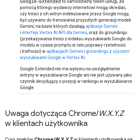
Google-Extended
to samodzielny token usługi, za
pomocą którego wydawcy internetowi mogą określać,
czy treści z ich witryn indeksowane przez Google mogą
być używane do trenowania przyszłych generacji modeli
Gemini, na bazie których działają
aplikacje Gemini
i
interfejs Vertex AI API dla Gemini
, oraz do groundingu
(przekazywania treści z indeksu wyszukiwarki Google do
modelu w czasie promptu w celu poprawy rzetelności
i trafności) w
aplikacjach Gemini
i
groundingu z użyciem
wyszukiwarki Google w Vertex AI
.
Google-Extended nie ma wpływu na uwzględnienie
witryny w wyszukiwarce Google ani nie jest używany jako
czynnik decydujący o pozycji w rankingu w wyszukiwarce
Google.
Uwaga dotycząca Chrome
/
W
.
X
.
Y
.
Z
w klientach użytkownika
Ciąg znaków
Chrome/
W.X.Y.Z
w klientach użytkownika na