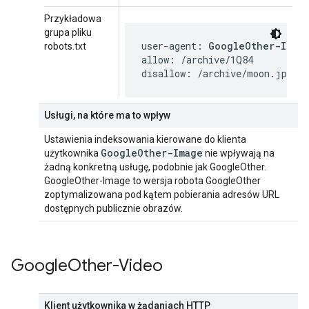
Przykładowa
grupa pliku
user-agent: 
GoogleOther-Imag
robots.txt
allow: /archive/1Q84

disallow: /archive/moon.jpg
Usługi, na które ma to wpływ
Ustawienia indeksowania kierowane do klienta
Google
Other-Image
użytkownika
nie wpływają na
żadną konkretną usługę, podobnie jak GoogleOther.
GoogleOther-Image to wersja robota GoogleOther
zoptymalizowana pod kątem pobierania adresów URL
dostępnych publicznie obrazów.
Google
Other-Video
Klient użytkownika w żądaniach HTTP