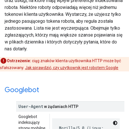
oraz usługi, na które mają wpływ preferencje indeksowania
robota. Niektóre roboty odpowiadają więcej niż jednemu
tokenowi klienta użytkownika. Wystarczy, że użyjesz tylko
jednego pasującego tokena robota, aby reguła została
zastosowana. Lista nie jest wyczerpująca. Obejmuje tylko
zgłaszających, którzy mają większe szanse pojawiania się
w plikach dziennika i których dotyczyły pytania, które do
nas dotarły.
Ostrzeżenie:
ciąg znaków klienta użytkownika HTTP może być
sfałszowany.
Jak sprawdzić, czy użytkownik jest robotem Google
Googlebot
User-Agent
w żądaniach HTTP
Googlebot
indeksujący
Mozilla/5.0 (Linux;
strony mobilne