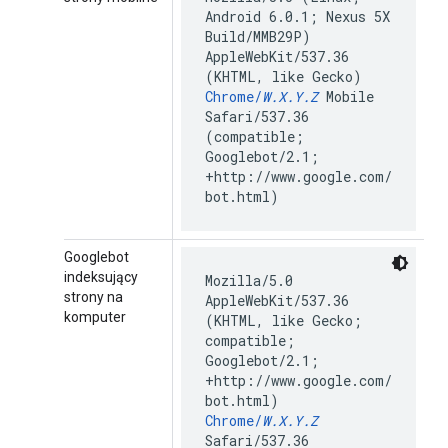
Android 6.0.1; Nexus 5X
Build/MMB29P)
AppleWebKit/537.36
(KHTML, like Gecko)
Chrome/
W.X.Y.Z
Mobile
Safari/537.36
(compatible;
Googlebot/2.1;
+http://www.google.com/
bot.html)
Googlebot
indeksujący
Mozilla/5.0
strony na
AppleWebKit/537.36
komputer
(KHTML, like Gecko;
compatible;
Googlebot/2.1;
+http://www.google.com/
bot.html)
Chrome/
W.X.Y.Z
Safari/537.36