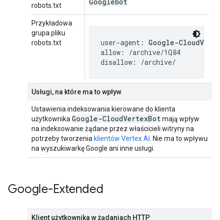
Googlebot
robots.txt
Przykładowa
grupa pliku
user-agent: 
Google-CloudVert
robots.txt
allow: /archive/1Q84

disallow: /archive/
Usługi, na które ma to wpływ
Ustawienia indeksowania kierowane do klienta
Google-Cloud
Vertex
Bot
użytkownika
mają wpływ
na indeksowanie żądane przez właścicieli witryny na
potrzeby tworzenia
klientów Vertex AI
. Nie ma to wpływu
na wyszukiwarkę Google ani inne usługi.
Google-Extended
Klient użytkownika w żądaniach HTTP