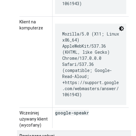
1061943)
Klient na
komputerze
Mozilla/5.0 (X11; Linux
x86_64)
AppleWebKit/537.36
(KHTML, like Gecko)
Chrome/137.0.0.0
Safari/537.36
(compatible; Google-
Read-Aloud;
+https://support.google
.com/webmasters/answer/
1061943)
google-speakr
Wcześniej
używany klient
(wycofany)