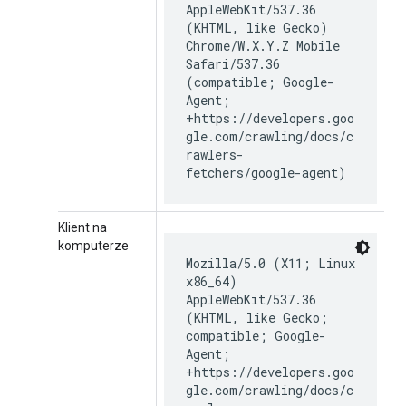
AppleWebKit/537.36
(KHTML, like Gecko)
Chrome/W.X.Y.Z Mobile
Safari/537.36
(compatible; Google-
Agent;
+https://developers.goo
gle.com/crawling/docs/c
rawlers-
fetchers/google-agent)
Klient na
komputerze
Mozilla/5.0 (X11; Linux
x86_64)
AppleWebKit/537.36
(KHTML, like Gecko;
compatible; Google-
Agent;
+https://developers.goo
gle.com/crawling/docs/c