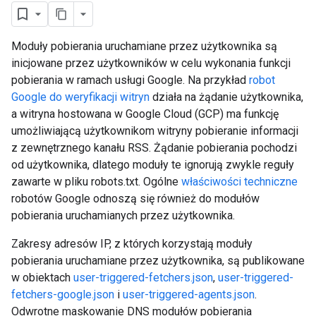
Moduły pobierania uruchamiane przez użytkownika są
inicjowane przez użytkowników w celu wykonania funkcji
pobierania w ramach usługi Google. Na przykład
robot
Google do weryfikacji witryn
działa na żądanie użytkownika,
a witryna hostowana w Google Cloud (GCP) ma funkcję
umożliwiającą użytkownikom witryny pobieranie informacji
z zewnętrznego kanału RSS. Żądanie pobierania pochodzi
od użytkownika, dlatego moduły te ignorują zwykle reguły
zawarte w pliku robots.txt. Ogólne
właściwości techniczne
robotów Google odnoszą się również do modułów
pobierania uruchamianych przez użytkownika.
Zakresy adresów IP, z których korzystają moduły
pobierania uruchamiane przez użytkownika, są publikowane
w obiektach
user-triggered-fetchers.json
,
user-triggered-
fetchers-google.json
i
user-triggered-agents.json
.
Odwrotne maskowanie DNS modułów pobierania