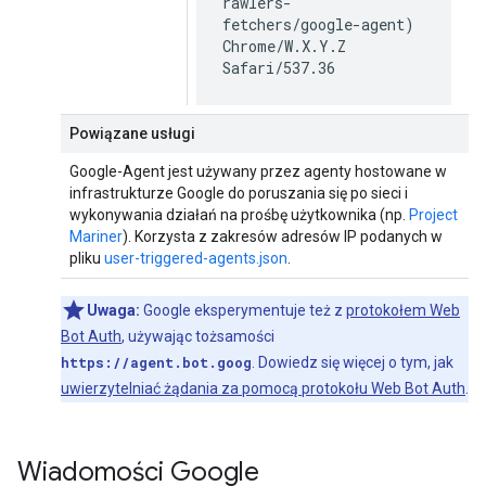
rawlers-
fetchers/google-agent)
Chrome/W.X.Y.Z
Safari/537.36
Powiązane usługi
Google-Agent jest używany przez agenty hostowane w
infrastrukturze Google do poruszania się po sieci i
wykonywania działań na prośbę użytkownika (np.
Project
Mariner
). Korzysta z zakresów adresów IP podanych w
pliku
user-triggered-agents.json
.
Uwaga:
Google eksperymentuje też z
protokołem Web
Bot Auth
, używając tożsamości
https://agent.bot.goog
. Dowiedz się więcej o tym, jak
uwierzytelniać żądania za pomocą protokołu Web Bot Auth
.
Wiadomości Google