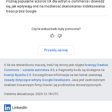
Poznaj popularne wzorce UX dla witryn e-commerce i dowiedz
się, jak wpływają one na możliwość skanowania i indeksowania
treści przez Google.
Czy te wskazówki były pomocne?
Prześlij opinię
O ile nie stwierdzono inaczej, treść tej strony jest objęta
licencją Creative
Commons – uznanie autorstwa 4.0
, a fragmenty kodu są dostępne na
licencji Apache 2.0
. Szczegółowe informacje na ten temat zawierają
zasady dotyczące witryny Google Developers
. Java jest zastrzeżonym
znakiem towarowym firmy Oracle i jej podmiotów stowarzyszonych.
Ostatnia aktualizacja: 2025-12-18 UTC.
LinkedIn