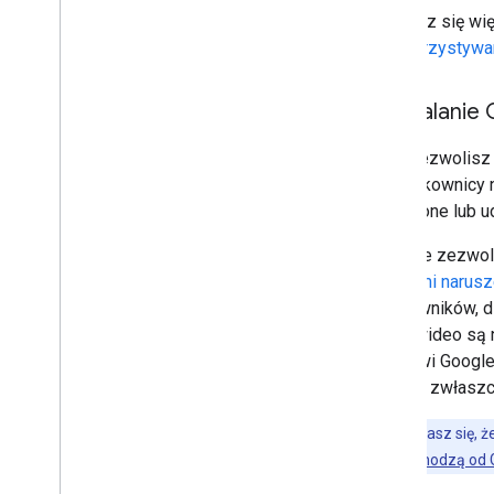
Dowiedz się wię
z wykorzystywa
Zezwalanie 
Jeśli zezwolis
że użytkownicy n
utworzone lub u
Jeśli nie zezwo
rażącymi narusze
użytkowników, d
treści wideo są
robotowi Google
Google, zwłaszc
Jeśli obawiasz się, 
naprawdę pochodzą od 