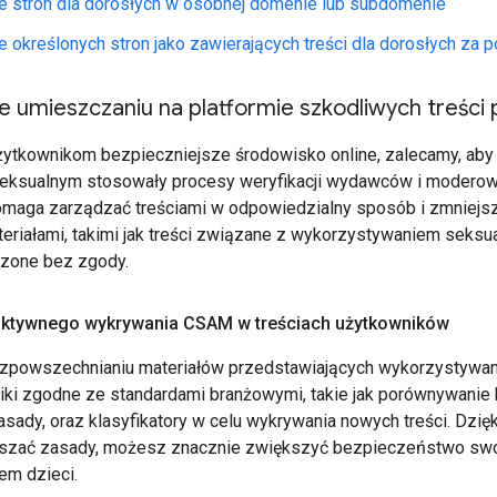
e stron dla dorosłych w osobnej domenie lub subdomenie
 określonych stron jako zawierających treści dla dorosłych z
e umieszczaniu na platformie szkodliwych treści
ytkownikom bezpieczniejsze środowisko online, zalecamy, aby p
eksualnym stosowały procesy weryfikacji wydawców i moderowa
omaga zarządzać treściami w odpowiedzialny sposób i zmniejsz
teriałami, takimi jak treści związane z wykorzystywaniem seksu
rzone bez zgody.
aktywnego wykrywania CSAM w treściach użytkowników
zpowszechnianiu materiałów przedstawiających wykorzystywanie
iki zgodne ze standardami branżowymi, takie jak porównywanie 
sady, oraz klasyfikatory w celu wykrywania nowych treści. Dzięk
szać zasady, możesz znacznie zwiększyć bezpieczeństwo swoic
em dzieci.