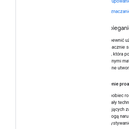
Grupowani
Oznaczanie
Zapobiegani
Aby zapewnić uż
jednoznacznie s
metoda, która p
nielegalnymi ma
seksualne utwo
Wdrożenie pro
Aby zapobiec ro
stosowały techn
naruszających za
które mogą naru
wykorzystywani