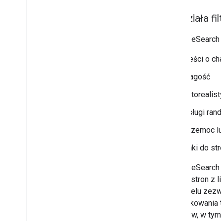
Jak działa fi
Filtr SafeSearc
treści o c
Nagość
fotorealis
usługi ra
przemoc l
linki do st
Filtr SafeSearch
a także stron z 
też na celu zezw
identyfikowania
sygnałów, w tym 