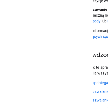
pozycję ws
Usuwanie 
znaczną li
zgody
lub
Więcej informac
dotyczących s
Sprawdzo
Stosując te spr
online dla wszy
Zapobiegan
Zezwalani
Zezwalani