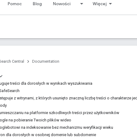
Pomoc
Blog
Nowości
Więcej
Search Central
Documentation
guje treści dla dorosłych w wynikach wyszukiwania
r SafeSearch
tępuje z witrynami, z których usunięto znaczną liczbę treści o charakterze
tody
mieszczaniu na platformie szkodliwych treści przez użytkowników
ogle na pobieranie Twoich plików wideo
oglebotowi na indeksowanie bez mechanizmu weryfikacji wieku
ron dla dorosłych w osobnej domenie lub subdomenie