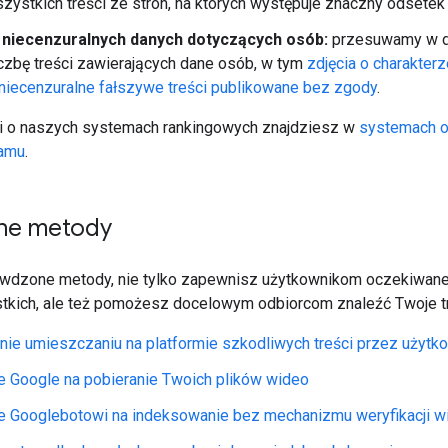
zystkich treści ze stron, na których występuje znaczny odsete
niecenzuralnych danych dotyczących osób:
przesuwamy w dół
czbę treści zawierających dane osób, w tym
zdjęcia o charakte
niecenzuralne fałszywe treści publikowane bez zgody
.
ji o naszych systemach rankingowych znajdziesz w
systemach ob
pamu
.
ne metody
awdzone metody, nie tylko zapewnisz użytkownikom oczekiwane
stkich, ale też pomożesz docelowym odbiorcom znaleźć Twoje t
ie umieszczaniu na platformie szkodliwych treści przez użytk
e Google na pobieranie Twoich plików wideo
e Googlebotowi na indeksowanie bez mechanizmu weryfikacji w