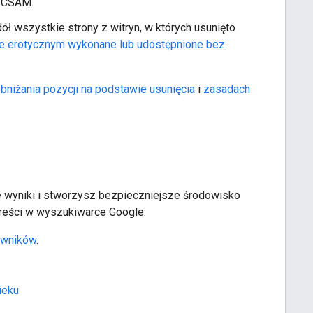
k CSAM.
 wszystkie strony z witryn, w których usunięto
rze erotycznym wykonane lub udostępnione bez
niżania pozycji na podstawie usunięcia
i
zasadach
 wyniki i stworzysz bezpieczniejsze środowisko
reści w wyszukiwarce Google.
owników
.
ieku