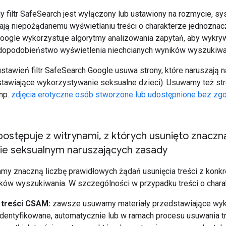
 filtr SafeSearch jest wyłączony lub ustawiony na rozmycie, sy
ają niepożądanemu wyświetlaniu treści o charakterze jednoznac
ogle wykorzystuje algorytmy analizowania zapytań, aby wykrywa
opodobieństwo wyświetlenia niechcianych wyników wyszukiwania
ustawień filtr SafeSearch Google usuwa strony, które naruszają
stawiające wykorzystywanie seksualne dzieci). Usuwamy też st
np.
zdjęcia erotyczne osób stworzone lub udostępnione bez zg
postępuje z witrynami
,
z których usunięto znaczną
ie seksualnym naruszających zasady
my znaczną liczbę prawidłowych żądań usunięcia treści z konkre
ków wyszukiwania. W szczególności w przypadku treści o chara
treści CSAM:
zawsze usuwamy materiały przedstawiające wyk
dentyfikowane, automatycznie lub w ramach procesu usuwania t