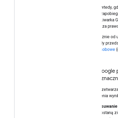
Nawet wtedy, gdy
języka zapobieg
Wyszukiwarka Go
zmniejsza prawd
Niezależnie od 
materiały przed
dane osobowe
(
zgody
).
Jak Google 
jednoznaczn
Jeśli przetwarza
ulepszenia wyni
Usuwanie 
zostaną zi