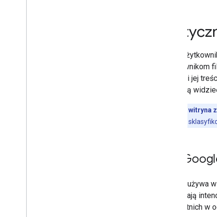
poszczególnych witryn
E-commerce
Międzynarodowe i wielojęzyczne
Wytyczn
Treści dla dorosłych
Wytyczne dotyczące witryn
Wielu użytkowni
z treściami dla dorosłych
użytkownikom fil
Co zrobić
,
gdy witryna została
błędnie oznaczona jako
witryny i jej t
zawierająca treści dla dorosłych
czy chcą widzieć
Czy Twoja witryna z
nieprawidłowo sklasyfik
Jak Googl
Google używa wi
wykrywają intenc
pełnoletnich w 