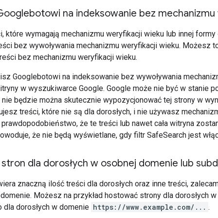
Googlebotowi na indeksowanie bez mechanizmu w
ci, które wymagają mechanizmu weryfikacji wieku lub innej form
eści bez wywoływania mechanizmu weryfikacji wieku. Możesz to
treści bez mechanizmu weryfikacji wieku.
olisz Googlebotowi na indeksowanie bez wywoływania mechaniz
witryny w wyszukiwarce Google. Google może nie być w stanie po
o nie będzie można skutecznie wypozycjonować tej strony w wy
esz treści, które nie są dla dorosłych, i nie używasz mechanizmu
 prawdopodobieństwo, że te treści lub nawet cała witryna zosta
owoduje, że nie będą wyświetlane, gdy filtr SafeSearch jest włą
stron dla dorosłych w osobnej domenie lub sub
wiera znaczną ilość treści dla dorosłych oraz inne treści, zale
bdomenie. Możesz na przykład hostować strony dla dorosłych 
lko dla dorosłych w domenie
https://www.example.com/...
.