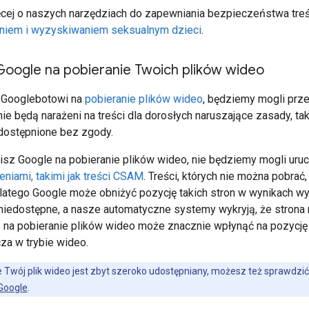
cej o naszych narzędziach do zapewniania bezpieczeństwa treś
niem i wyzyskiwaniem seksualnym dzieci
.
Google na pobieranie Twoich plików wideo
z Googlebotowi na
pobieranie plików wideo
, będziemy mogli prze
ie będą narażeni na treści dla dorosłych naruszające zasady, tak
dostępnione bez zgody.
lisz Google na pobieranie plików wideo, nie będziemy mogli u
niami, takimi jak treści CSAM
. Treści, których nie można pobra
latego Google może obniżyć pozycję takich stron w wynikach wy
 niedostępne, a nasze automatyczne systemy wykryją, że strona 
 na pobieranie plików wideo może znacznie wpłynąć na pozycję 
za w trybie wideo.
że Twój plik wideo jest zbyt szeroko udostępniany, możesz też sprawd
Google
.