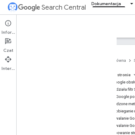
Dokumentacja
Search Central
Documentation
Informacje
Wprowadzenie
Czat
podstawowe zasady dotyczące
wyszukiwarki
Strona główna
Interfejs API
Podstawy SEO
Na tej stronie
Jak Google obsłu
Skanowanie i indeksowanie
Jak działa filt
Jak Google pos
Ranking i wygląd w wyszukiwarce
Sprawdzone me
Zapobieganie u
Monitorowanie i debugowanie
Zezwalanie Go
Zezwalanie Go
Przewodniki dotyczące
Grupowanie st