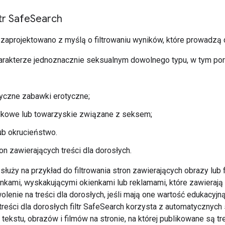
ltr Safe
Search
h zaprojektowano z myślą o filtrowaniu wyników, które prowadzą
harakterze jednoznacznie seksualnym dowolnego typu, w tym por
tyczne zabawki erotyczne;
ndkowe lub towarzyskie związane z seksem;
ub okrucieństwo.
ron zawierających treści dla dorosłych.
 służy na przykład do filtrowania stron zawierających obrazy lub f
linkami, wyskakującymi okienkami lub reklamami, które zawierają
olenie na treści dla dorosłych, jeśli mają one wartość edukacyj
 treści dla dorosłych filtr SafeSearch korzysta z automatyczn
tekstu, obrazów i filmów na stronie, na której publikowane są tre