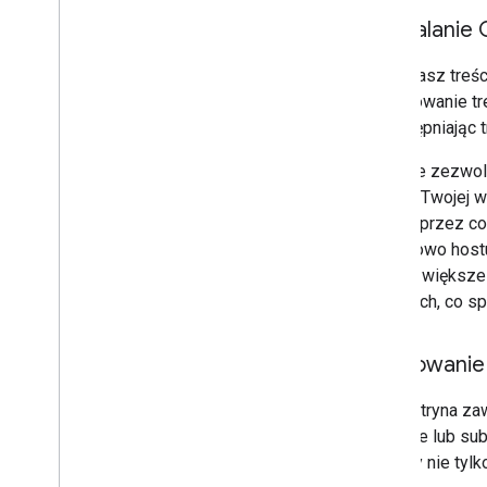
Zezwalanie 
Jeśli masz treś
indeksowanie tr
i udostępniając 
Jeśli nie zezw
pozycji Twojej 
filmów, przez c
dodatkowo hostuj
istnieje większe
dorosłych, co sp
Grupowanie 
Jeśli witryna za
domenie lub su
a strony nie ty