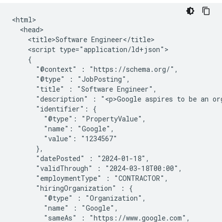
<html>

  <head>

    <title>Software Engineer</title>

    <script type="application/ld+json">

    {

      "@context" : "https://schema.org/",

      "@type" : "JobPosting",

      "title" : "Software Engineer",

      "description" : "<p>Google aspires to be an org
      "identifier": {

        "@type": "PropertyValue",

        "name": "Google",

        "value": "1234567"

      },

      "datePosted" : "2024-01-18",

      "validThrough" : "2024-03-18T00:00",

      "employmentType" : "CONTRACTOR",

      "hiringOrganization" : {

        "@type" : "Organization",

        "name" : "Google",

        "sameAs" : "https://www.google.com",
