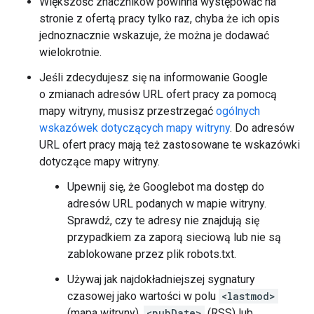
Większość znaczników powinna występować na
stronie z ofertą pracy tylko raz, chyba że ich opis
jednoznacznie wskazuje, że można je dodawać
wielokrotnie.
Jeśli zdecydujesz się na informowanie Google
o zmianach adresów URL ofert pracy za pomocą
mapy witryny, musisz przestrzegać
ogólnych
wskazówek dotyczących mapy witryny
. Do adresów
URL ofert pracy mają też zastosowane te wskazówki
dotyczące mapy witryny.
Upewnij się, że Googlebot ma dostęp do
adresów URL podanych w mapie witryny.
Sprawdź, czy te adresy nie znajdują się
przypadkiem za zaporą sieciową lub nie są
zablokowane przez plik robots.txt.
Używaj jak najdokładniejszej sygnatury
czasowej jako wartości w polu
<lastmod>
(mapa witryny),
<pubDate>
(RSS) lub