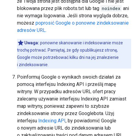
że Twoja strona jest dostępna dla Google i nie jest
blokowana przez plik robots.txt lub tag
noindex
ani
nie wymaga logowania. Jeśli strona wygląda dobrze,
możesz
poprosić Google o ponowne zindeksowanie
adresów URL
.
Uwaga:
ponowne skanowanie i indeksowanie może
trochę potrwać. Pamiętaj, że gdy opublikujesz stronę,
Google może potrzebować kilku dni na jej znalezienie
i zindeksowanie.
Poinformuj Google o wynikach swoich działań za
pomocą interfejsu Indexing API i prześlij mapę
witryny. W przypadku adresów URL ofert pracy
zalecamy używanie interfejsu Indexing API zamiast
map witryny, ponieważ zapewni to szybsze
zindeksowanie strony przez Googlebota. Użyj
interfejsu
Indexing API
, by powiadomić Google
o nowym adresie URL do zindeksowania lub
o zaktualizowaniu treści pod danym adresem URL.