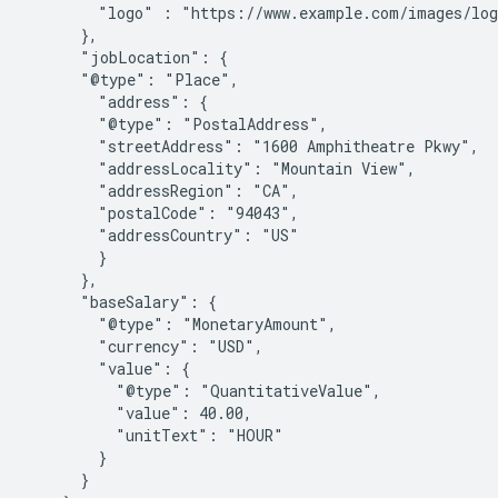
        "logo" : "https://www.example.com/images/log
      },

      "jobLocation": {

      "@type": "Place",

        "address": {

        "@type": "PostalAddress",

        "streetAddress": "1600 Amphitheatre Pkwy",

        "addressLocality": "Mountain View",

        "addressRegion": "CA",

        "postalCode": "94043",

        "addressCountry": "US"

        }

      },

      "baseSalary": {

        "@type": "MonetaryAmount",

        "currency": "USD",

        "value": {

          "@type": "QuantitativeValue",

          "value": 40.00,

          "unitText": "HOUR"

        }

      }
