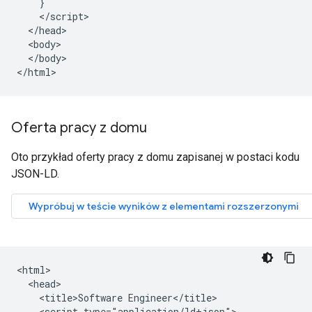
    }

    </script>

  </head>

  <body>

  </body>

</html>
Oferta pracy z domu
Oto przykład oferty pracy z domu zapisanej w postaci kodu
JSON-LD.
<html>

  <head>

    <title>Software Engineer</title>

    <script type="application/ld+json">
