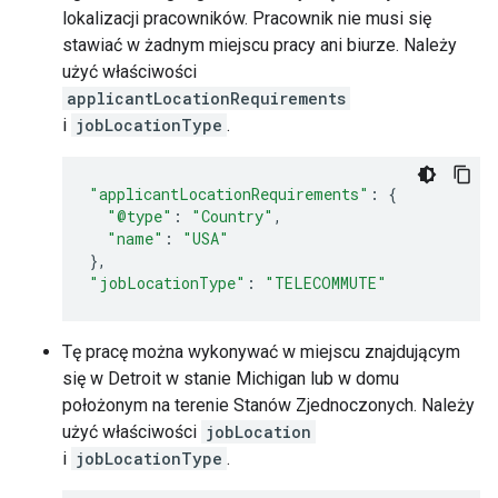
lokalizacji pracowników. Pracownik nie musi się
stawiać w żadnym miejscu pracy ani biurze. Należy
użyć właściwości
applicantLocationRequirements
i
jobLocationType
.
"applicantLocationRequirements"
:
{
"@type"
:
"Country"
,
"name"
:
"USA"
},
"jobLocationType"
:
"TELECOMMUTE"
Tę pracę można wykonywać w miejscu znajdującym
się w Detroit w stanie Michigan lub w domu
położonym na terenie Stanów Zjednoczonych. Należy
użyć właściwości
jobLocation
i
jobLocationType
.