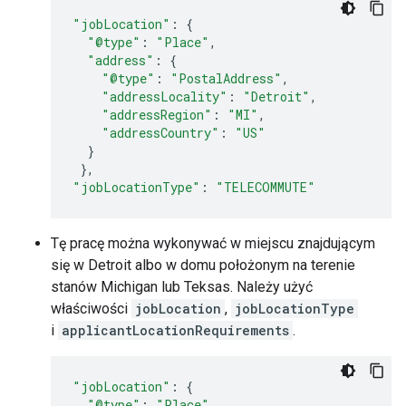
"jobLocation"
:
{
"@type"
:
"Place"
,
"address"
:
{
"@type"
:
"PostalAddress"
,
"addressLocality"
:
"Detroit"
,
"addressRegion"
:
"MI"
,
"addressCountry"
:
"US"
}
},
"jobLocationType"
:
"TELECOMMUTE"
Tę pracę można wykonywać w miejscu znajdującym
się w Detroit albo w domu położonym na terenie
stanów Michigan lub Teksas. Należy użyć
właściwości
jobLocation
,
jobLocationType
i
applicantLocationRequirements
.
"jobLocation"
:
{
"@type"
:
"Place"
,