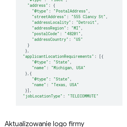
"address"
:
{
"@type"
:
"PostalAddress"
,
"streetAddress"
:
"555 Clancy St"
,
"addressLocality"
:
"Detroit"
,
"addressRegion"
:
"MI"
,
"postalCode"
:
"48201"
,
"addressCountry"
:
"US"
}
},
"applicantLocationRequirements"
:
[{
"@type"
:
"State"
,
"name"
:
"Michigan, USA"
},{
"@type"
:
"State"
,
"name"
:
"Texas, USA"
}],
"jobLocationType"
:
"TELECOMMUTE"
Aktualizowanie logo firmy