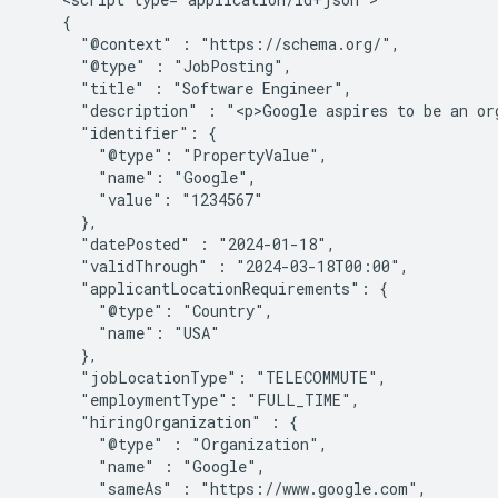
    {

      "@context" : "https://schema.org/",

      "@type" : "JobPosting",

      "title" : "Software Engineer",

      "description" : "<p>Google aspires to be an org
      "identifier": {

        "@type": "PropertyValue",

        "name": "Google",

        "value": "1234567"

      },

      "datePosted" : "2024-01-18",

      "validThrough" : "2024-03-18T00:00",

      "applicantLocationRequirements": {

        "@type": "Country",

        "name": "USA"

      },

      "jobLocationType": "TELECOMMUTE",

      "employmentType": "FULL_TIME",

      "hiringOrganization" : {

        "@type" : "Organization",

        "name" : "Google",

        "sameAs" : "https://www.google.com",
