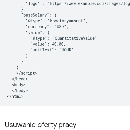
        "logo" : "https://www.example.com/images/log
      },

      "baseSalary": {

        "@type": "MonetaryAmount",

        "currency": "USD",

        "value": {

          "@type": "QuantitativeValue",

          "value": 40.00,

          "unitText": "HOUR"

        }

      }

    }

    </script>

  </head>

  <body>

  </body>

</html>
Usuwanie oferty pracy