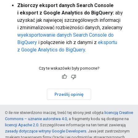
Zbiorczy eksport danych Search Console
i eksport z Google Analytics do BigQuery:
aby
uzyskać jak najwięcej szczegółowych informacji
i zminimalizować rozbieżności danych, zalecamy
wyeksportowanie danych Search Console do
BigQuery
i połączenie ich z danymi z
eksportu
z Google Analytics do BigQuery
.
Czy te wskazówki były pomocne?
Prześlij opinię
O ile nie stwierdzono inaczej, treść tej strony jest objęta
licencją Creative
Commons – uznanie autorstwa 4.0
, a fragmenty kodu są dostępne na
licencji Apache 2.0
. Szczegółowe informacje na ten temat zawierają
zasady dotyczące witryny Google Developers
. Java jest zastrzeżonym
znakiem towarowym firmy Oracle i jej podmiotów stowarzyszonych.