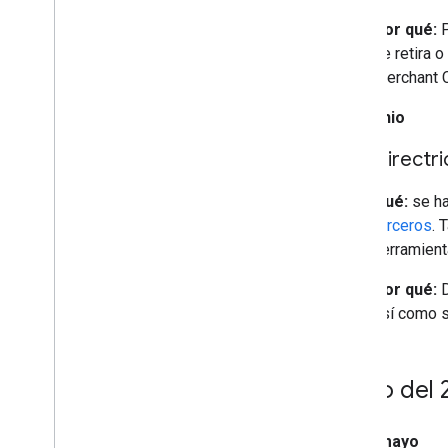
Por qué:
P
se retira 
Merchant C
5 de junio
Directr
Qué:
se ha
terceros
. 
herramient
Por qué:
D
así como s
Mayo del 
27 de mayo