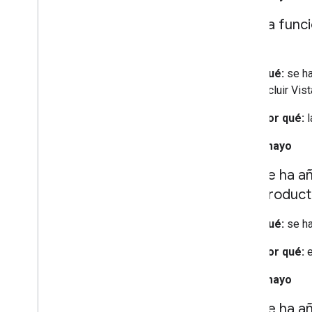
La funci
Qué:
se ha
incluir Vi
Por qué:
l
20 de mayo
Se ha a
product
Qué:
se ha
Por qué:
e
15 de mayo
Se ha añ