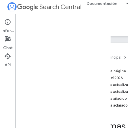
Documentación
Search Central
What's new
Información
Todas las actualizaciones
Chat
Últimas actualizaciones de la
documentación
Página principal
Nuevos vídeos de You
Tube
API
Episodios recientes del pódcast
En esta página
Julio del 2026
Se ha actualiz
Se ha actualiz
Se ha añadido 
Se ha aclarado
Últimas