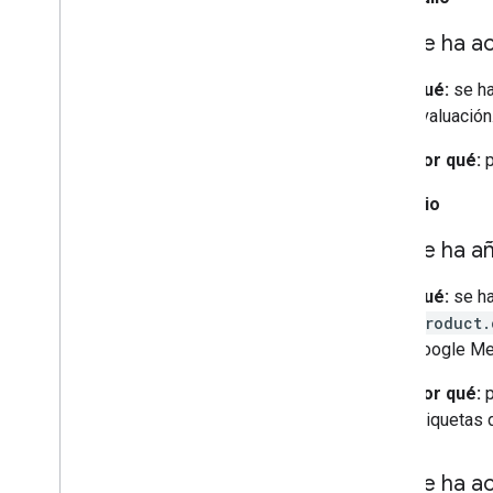
Se ha ac
Qué:
se ha
evaluación
Por qué:
p
7 de julio
Se ha a
Qué:
se ha
Product.
Google Mer
Por qué:
p
etiquetas 
Se ha ac