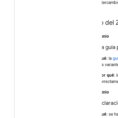
intercambi
Junio del 
17 de junio
La guía 
Qué:
la
guí
las varian
Por qué:
l
correctame
15 de junio
Aclaraci
Qué:
se ha