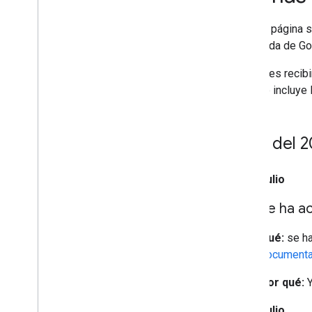
En esta página 
Búsqueda de Go
Si quieres recib
feeds
o incluye 
Julio del 
14 de julio
Se ha a
Qué:
se ha
documentac
Por qué:
Y
10 de julio