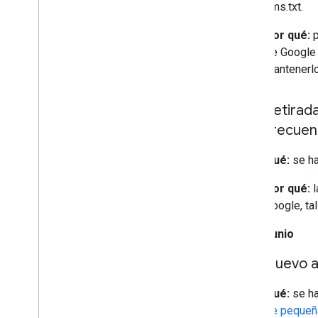
llms.txt.
Por qué:
p
de Google 
mantenerlo
Retirad
frecuen
Qué:
se ha
Por qué:
l
Google, ta
12 de junio
Nuevo a
Qué:
se ha
de pequeñ