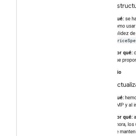
estruct
Qué:
se ha
cómo usar
validez de
PriceSpe
Por qué:
d
que propor
1 de julio
Actuali
Qué:
hemos
AMP y al i
Por qué:
a
Ahora, los
de manteni