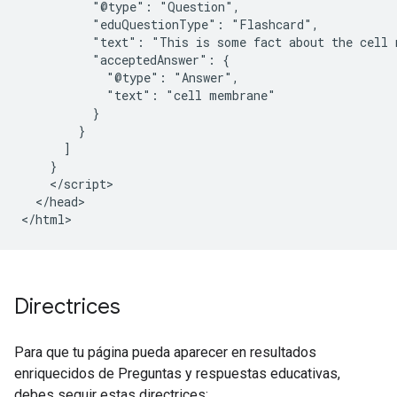
          "@type": "Question",

          "eduQuestionType": "Flashcard",

          "text": "This is some fact about the cell 
          "acceptedAnswer": {

            "@type": "Answer",

            "text": "cell membrane"

          }

        }

      ]

    }

    </script>

  </head>

</html>
Directrices
Para que tu página pueda aparecer en resultados
enriquecidos de Preguntas y respuestas educativas,
debes seguir estas directrices: