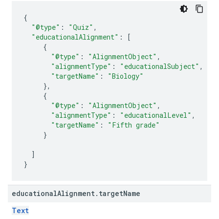
{
"@type"
:
"Quiz"
,
"educationalAlignment"
:
[
{
"@type"
:
"AlignmentObject"
,
"alignmentType"
:
"educationalSubject"
,
"targetName"
:
"Biology"
},
{
"@type"
:
"AlignmentObject"
,
"alignmentType"
:
"educationalLevel"
,
"targetName"
:
"Fifth grade"
}
]
}
educational
Alignment
.
target
Name
Text