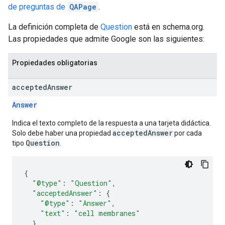
de preguntas de
QAPage
.
La definición completa de
Question
está en schema.org.
Las propiedades que admite Google son las siguientes:
Propiedades obligatorias
accepted
Answer
Answer
Indica el texto completo de la respuesta a una tarjeta didáctica.
acceptedAnswer
Solo debe haber una propiedad
por cada
Question
tipo
.
{
"@type"
:
"Question"
,
"acceptedAnswer"
:
{
"@type"
:
"Answer"
,
"text"
:
"cell membranes"
}