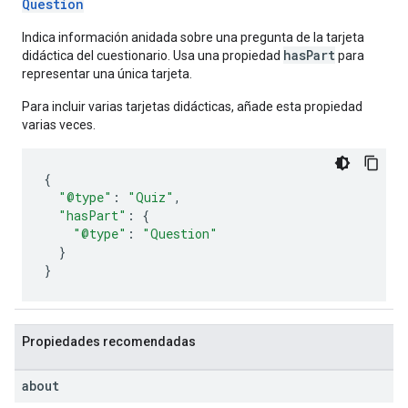
Question
Indica información anidada sobre una pregunta de la tarjeta
hasPart
didáctica del cuestionario. Usa una propiedad
para
representar una única tarjeta.
Para incluir varias tarjetas didácticas, añade esta propiedad
varias veces.
{
"@type"
:
"Quiz"
,
"hasPart"
:
{
"@type"
:
"Question"
}
}
Propiedades recomendadas
about