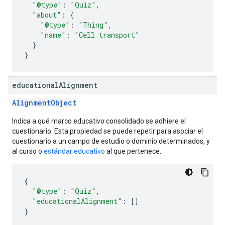
"@type"
:
"Quiz"
,
"about"
:
{
"@type"
:
"Thing"
,
"name"
:
"Cell transport"
}
}
educational
Alignment
AlignmentObject
Indica a qué marco educativo consolidado se adhiere el
cuestionario. Esta propiedad se puede repetir para asociar el
cuestionario a un campo de estudio o dominio determinados, y
al curso o
estándar educativo
al que pertenece.
{
"@type"
:
"Quiz"
,
"educationalAlignment"
:
[]
}