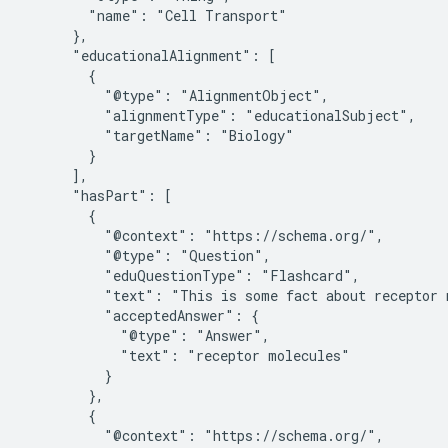
        "name": "Cell Transport"

      },

      "educationalAlignment": [

        {

          "@type": "AlignmentObject",

          "alignmentType": "educationalSubject",

          "targetName": "Biology"

        }

      ],

      "hasPart": [

        {

          "@context": "https://schema.org/",

          "@type": "Question",

          "eduQuestionType": "Flashcard",

          "text": "This is some fact about receptor m
          "acceptedAnswer": {

            "@type": "Answer",

            "text": "receptor molecules"

          }

        },

        {

          "@context": "https://schema.org/",
