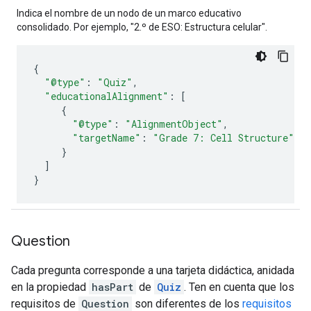
Indica el nombre de un nodo de un marco educativo
consolidado. Por ejemplo, "2.º de ESO: Estructura celular".
{
"@type"
:
"Quiz"
,
"educationalAlignment"
:
[
{
"@type"
:
"AlignmentObject"
,
"targetName"
:
"Grade 7: Cell Structure"
}
]
}
Question
Cada pregunta corresponde a una tarjeta didáctica, anidada
en la propiedad
hasPart
de
Quiz
. Ten en cuenta que los
requisitos de
Question
son diferentes de los
requisitos