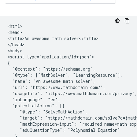
<html>

<head>

<title>An awesome math solver</title>

</head>

<body>

<script type="application/ld+json">

{

  "@context": "https://schema.org",

  "@type": ["MathSolver", "LearningResource"],

  "name": "An awesome math solver",

  "url": "https://www.mathdomain.com/",

  "usageInfo": "https://www.mathdomain.com/privacy",
  "inLanguage": "en",

  "potentialAction": [{

     "@type": "SolveMathAction",

     "target": "https://mathdomain.com/solve?q={math
     "mathExpression-input": "required name=math_expr
     "eduQuestionType": "Polynomial Equation"

   },
