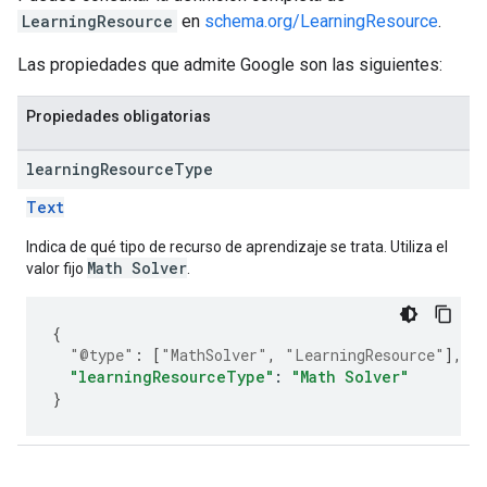
LearningResource
en
schema.org/LearningResource
.
Las propiedades que admite Google son las siguientes:
Propiedades obligatorias
learning
Resource
Type
Text
Indica de qué tipo de recurso de aprendizaje se trata. Utiliza el
Math Solver
valor fijo
.
{
"@type"
:
[
"MathSolver"
,
"LearningResource"
],
"learningResourceType"
:
"Math Solver"
}