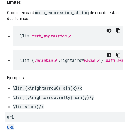
Límites
math_expression_string
Google enviará
de una de estas
dos formas:
\lim 
math_expression
\
lim_
{
variable
\
rightarrow
value
}
math_expre
Ejemplos:
\lim_{x\rightarrow0} sin(x)/x
\lim_{y\rightarrow\infty} sin(y)/y
\lim sin(x)/x
url
URL