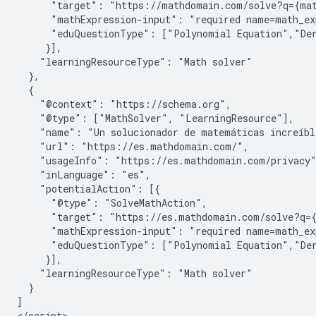
      "target": "https://mathdomain.com/solve?q={mat
      "mathExpression-input": "required name=math_exp
      "eduQuestionType": ["Polynomial Equation","Der
     }],

    "learningResourceType": "Math solver"

  },

  {

    "@context": "https://schema.org",

    "@type": ["MathSolver", "LearningResource"],

    "name": "Un solucionador de matemáticas increíble
    "url": "https://es.mathdomain.com/",

    "usageInfo": "https://es.mathdomain.com/privacy"
    "inLanguage": "es",

    "potentialAction": [{

      "@type": "SolveMathAction",

      "target": "https://es.mathdomain.com/solve?q={
      "mathExpression-input": "required name=math_exp
      "eduQuestionType": ["Polynomial Equation","Der
     }],

    "learningResourceType": "Math solver"

  }

]

</script>
