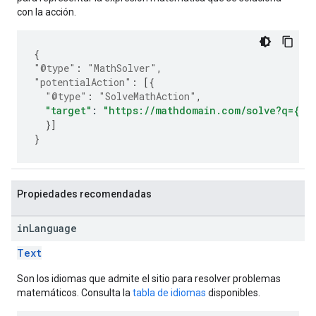
con la acción.
{
"@type"
:
"MathSolver"
,
"potentialAction"
:
[{
"@type"
:
"SolveMathAction"
,
"target"
:
"https://mathdomain.com/solve?q={ma
}]
}
Propiedades recomendadas
in
Language
Text
Son los idiomas que admite el sitio para resolver problemas
matemáticos. Consulta la
tabla de idiomas
disponibles.