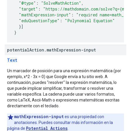
"@type"
:
"SolveMathAction"
,
"target"
:
"https://mathdomain.com/solve?q={mat
"mathExpression-input"
:
"required name=math_exp
"eduQuestionType"
:
"Polynomial Equation"
}]
}
potential
Action
.
math
Expression-input
Text
Un marcador de posición para una expresión matemática (por
ejemplo, x^2 - 3x = 0) que Google envía a tu sitio web. A
continuación, puedes "resolver" la expresión matemática, lo
que puede implicar simplificar, transformar o resolver una
variable específica. La cadena puede usar varios formatos,
como LaTeX, Ascii-Math o expresiones matemáticas escritas
directamente con el teclado.
mathExpression-input
es una propiedad con
anotaciones. Puedes consultar más información en la
Potential Actions
página de
.