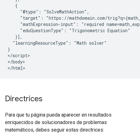
   {

     "@type": "SolveMathAction",

     "target": "https://mathdomain.com/trig?q={math_
     "mathExpression-input": "required name=math_expr
     "eduQuestionType": "Trigonometric Equation"

   }],

  "learningResourceType": "Math solver"

}

</script>

</body>

</html>
Directrices
Para que tu página pueda aparecer en resultados
enriquecidos de solucionadores de problemas
matemáticos, debes seguir estas directrices: