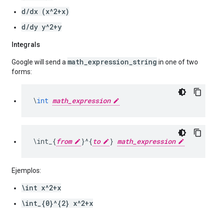
d
/
dx
(
x
^
2
+
x
)
d
/
dy
y
^
2
+
y
Integrals
math_expression_string
Google
will
send
a
in
one
of
two
forms
:
\
int
math_expression
\int_{
from
}^{
to
} 
math_expression
Ejemplos:
\int x^2+x
\int_{0}^{2} x^2+x