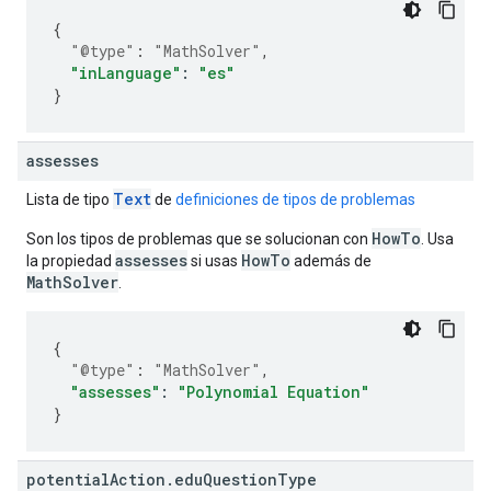
{
"@type"
:
"MathSolver"
,
"inLanguage"
:
"es"
}
assesses
Text
Lista de tipo
de
definiciones de tipos de problemas
HowTo
Son los tipos de problemas que se solucionan con
. Usa
assesses
HowTo
la propiedad
si usas
además de
MathSolver
.
{
"@type"
:
"MathSolver"
,
"assesses"
:
"Polynomial Equation"
}
potential
Action
.
edu
Question
Type