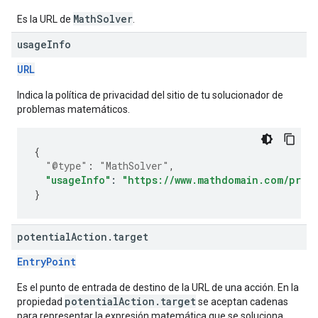
MathSolver
Es la URL de
.
usage
Info
URL
Indica la política de privacidad del sitio de tu solucionador de
problemas matemáticos.
{
"@type"
:
"MathSolver"
,
"usageInfo"
:
"https://www.mathdomain.com/priva
}
potential
Action
.
target
EntryPoint
Es el punto de entrada de destino de la URL de una acción. En la
potentialAction.target
propiedad
se aceptan cadenas
para representar la expresión matemática que se soluciona