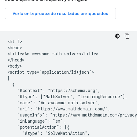
<html>

<head>

<title>An awesome math solver</title>

</head>

<body>

<script type="application/ld+json">

[

  {

    "@context": "https://schema.org",

    "@type": ["MathSolver", "LearningResource"],

    "name": "An awesome math solver",

    "url": "https://www.mathdomain.com/",

    "usageInfo": "https://www.mathdomain.com/privacy
    "inLanguage": "en",

    "potentialAction": [{

      "@type": "SolveMathAction",
