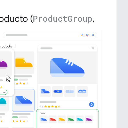
oducto (
,
Product
Group