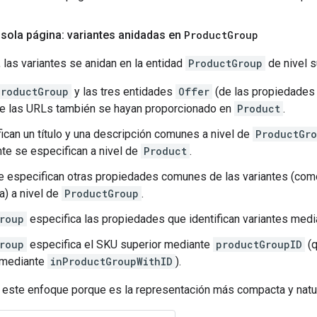
sola página: variantes anidadas en
Product
Group
 las variantes se anidan en la entidad
ProductGroup
de nivel 
ProductGroup
y las tres entidades
Offer
(de las propiedade
ue las URLs también se hayan proporcionado en
Product
.
ican un título y una descripción comunes a nivel de
ProductGr
nte se especifican a nivel de
Product
.
 especifican otras propiedades comunes de las variantes (como l
a) a nivel de
ProductGroup
.
roup
especifica las propiedades que identifican variantes med
roup
especifica el SKU superior mediante
productGroupID
(q
mediante
inProductGroupWithID
).
te enfoque porque es la representación más compacta y natura