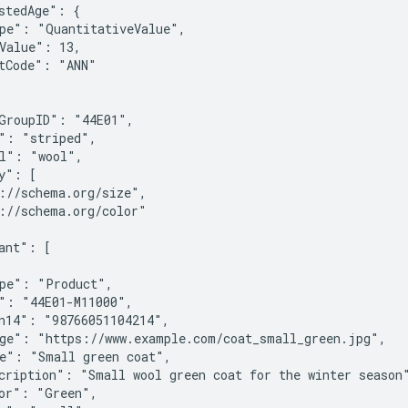
stedAge": {

pe": "QuantitativeValue",

Value": 13,

tCode": "ANN"

GroupID": "44E01",

": "striped",

l": "wool",

y": [

://schema.org/size",

://schema.org/color"

ant": [

pe": "Product",

": "44E01-M11000",

n14": "98766051104214",

ge": "https://www.example.com/coat_small_green.jpg",

e": "Small green coat",

cription": "Small wool green coat for the winter season"
or": "Green",
