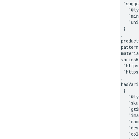
          "sugge
            "@ty
            "min
            "uni
          }

        },

        "product
        "pattern
        "materia
        "variesB
          "https
          "https
        ],

        "hasVari
          {

            "@ty
            "sku
            "gti
            "ima
            "nam
            "des
            "col