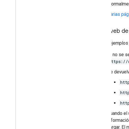
(normalmen
Suscripción y contenido con
muro de pago
Varias pág
Alquiler vacacional
Vídeo
Enlaces de título
Sitio web de
Funciones traducidas
En los ejemplos 
Vídeos
Galería de elementos visuales
Si no se s
Historias web
https://
Programa para primeros usuarios
Se devuelv
Supervisar y depurar
htt
Guías específicas para sitios
htt
htt
Cuando el 
informació
cargar. El