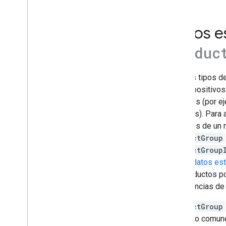
Fragmentos destacados
Muestras flexibles
Datos e
Google Discover
Imágenes
Produc
Funciones locales
Experiencia en la página
Muchos tipos de
Fuentes preferidas
los dispositivos
Sistemas de posicionamiento
variantes (por e
Novedades en el posicionamiento
patrones). Para
Nombres de sitio
variantes de un 
Enlaces de sitio
ProductGroup
Fragmentos
productGroup
Datos estructurados
de los
datos es
Cómo funcionan los datos
estructurados
tus productos p
Directrices generales de datos
experiencias de 
estructurados
Resultados de búsqueda con
ProductGroup
enriquecimiento
producto comune
Generar datos estructurados con