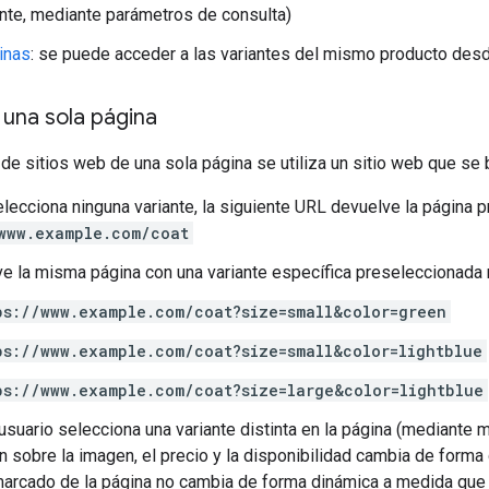
te, mediante parámetros de consulta)
inas
: se puede acceder a las variantes del mismo producto desd
 una sola página
de sitios web de una sola página se utiliza un sitio web que se
elecciona ninguna variante, la siguiente URL devuelve la página pr
www.example.com/coat
e la misma página con una variante específica preseleccionada
ps://www.example.com/coat?size=small&color=green
ps://www.example.com/coat?size=small&color=lightblue
ps://www.example.com/coat?size=large&color=lightblue
usuario selecciona una variante distinta en la página (mediante 
n sobre la imagen, el precio y la disponibilidad cambia de forma 
 marcado de la página no cambia de forma dinámica a medida que 