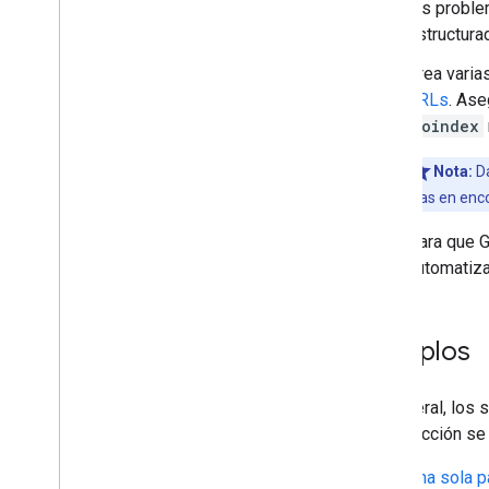
Solucionador de problemas
los proble
matemáticos
estructura
Carrusel de películas
Crea varia
Organización
URLs
. Ase
Shopping
noindex
Introducción
Fragmento de producto
Nota:
Da
Ficha de comerciante
días en enc
Variantes
Programa de fidelización
Para que G
Política de devoluciones del
automatiza
comerciante
Política de envío del
comerciante
Ejemplos
Página de perfil
Preguntas y respuestas
Receta
En general, los 
Fragmento de reseña
esta sección se
Aplicación de software
Una sola p
Speakable