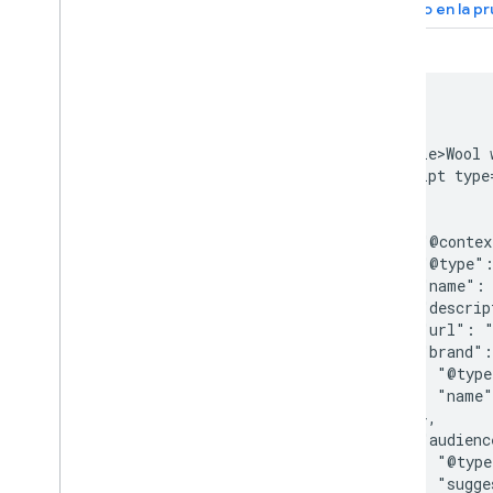
<html>

  <head>

    <title>Wool 
    <script type
    [

      {

        "@contex
        "@type":
        "name": 
        "descrip
        "url": "
        "brand":
          "@type
          "name"
        },

        "audienc
          "@type
          "sugge