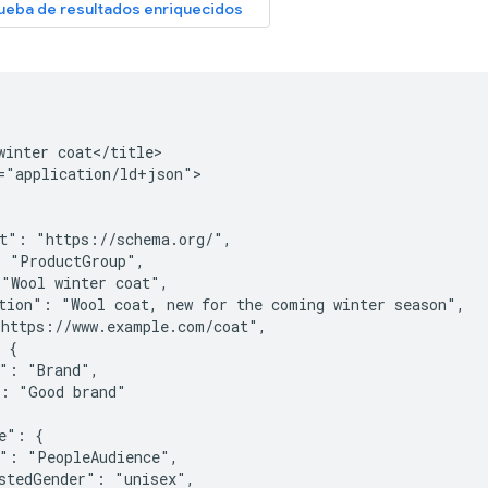
winter coat</title>

="application/ld+json">

t": "https://schema.org/",

 "ProductGroup",

"Wool winter coat",

tion": "Wool coat, new for the coming winter season",

https://www.example.com/coat",

 {

": "Brand",

: "Good brand"

e": {

": "PeopleAudience",

stedGender": "unisex",
