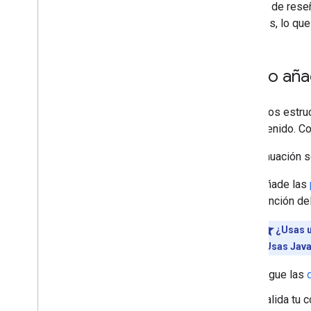
marca y de rese
Java
Script
variantes, lo qu
Guías de funciones
Todas las funciones de datos
estructurados
Artículo
Cómo añad
Acciones del libro
Ruta de exploración
Los datos estruc
Carrusel
su contenido. C
Lista de cursos
Conjunto de datos
A continuación s
Foro de debate
Añade las
Preguntas y respuestas
educativas
función de
Puntuación total de la empresa
¿Usas 
Verificación de datos
¿Usas Java
Evento
Metadatos de imagen
Sigue las
Oferta de empleo
Empresa local
Valida tu 