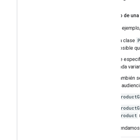
Ejemplo de una 
En este ejemplo,
La clase
posible q
Se especif
cada varia
También se
la audienci
ProductG
ProductG
Product
Recomendamos es