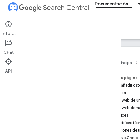
Documentación
Search Central
Documentation
Información
Introducción
Chat
Directrices básicas de la Búsqueda
Página principal
API
Fundamentos de SEO
En esta página
Cómo añadir dat
Rastrear e indexar
Ejemplos
Sitio web de u
Posicionamiento y aparición en
búsquedas
Sitio web de v
Introducción
Directrices
Funciones de IA
Directrices téc
Fechas de firma
Definiciones de 
Iconos de página
ProductGroup