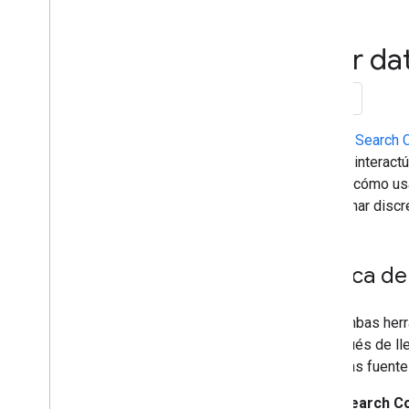
Monitorizar con Search Console
Empezar a utilizar Search Console
Mejorar el SEO con un gráfico de
Usar da
burbujas
Usar datos de Search Console y
Google Analytics para el SEO
Depurar mediante operadores de
búsqueda
Si usas
Search 
Evitar y monitorizar los usos
y cómo interactú
inadecuados
explica cómo u
Empezar a usar Google Trends
solucionar discr
Guías específicas para sitios
Acerca de
Usar ambas herra
y después de lle
con otras fuentes
Search Co