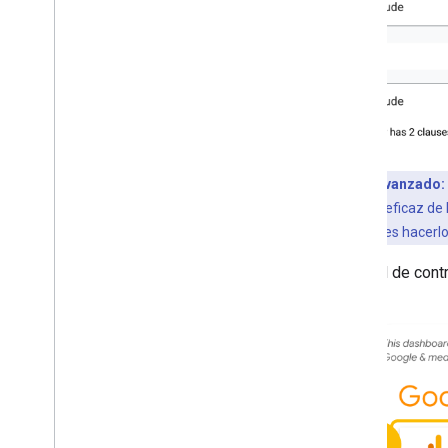
Consejo avanzado:
La forma más eficaz de
También puedes hacerlo
El panel de cont