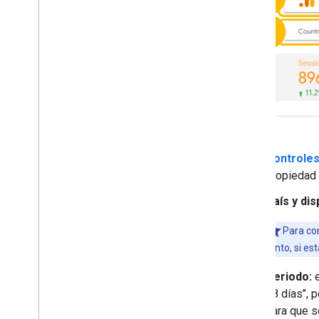
Controles
propiedad 
País y dis
Para co
tanto, si es
Periodo:
e
28 días", 
para que s