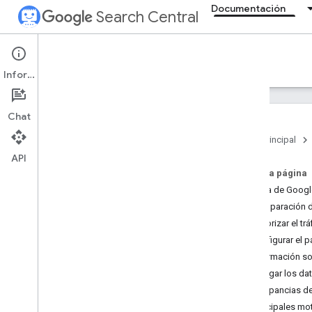
Documentación
Search Central
Documentation
Información
Introducción
Chat
Directrices básicas de la Búsqueda
Página principal
API
Fundamentos de SEO
En esta página
Acerca de Google
Rastrear e indexar
Comparación d
Monitorizar el t
Posicionamiento y aparición en
búsquedas
Configurar el p
Información so
Supervisar y depurar
Investigar los d
Depurar los descensos en el tráfico
Discrepancias de
de la Búsqueda
Principales mo