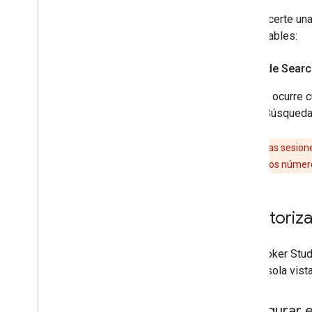
Para hacerte un
comparables:
Clics de Sear
Un
clic
ocurre c
de la Búsqueda 
Los clics y las sesio
sobre por qué los número
Monitoriza
Con Looker Studi
en una sola vist
Configurar e