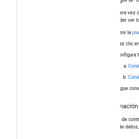
La primera vez q
para poder ver l
Abre la
pla
Haz clic e
Configura 
Coné
Coné
Sigue cone
Información 
El panel de cont
fuente de datos,