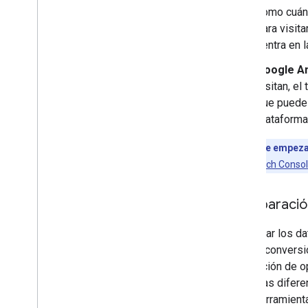
como cuánt
para visita
centra en 
Google An
visitan, e
que puede 
plataforma
¿Acabas de empez
tu sitio en Search Conso
Comparación
Comparar los dat
atribuir convers
generación de op
sistemas diferen
cada herramienta