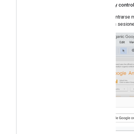
Filtros y contr
Para centrarse m
solo las sesion