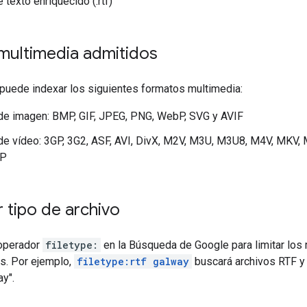
 texto enriquecido (.rtf)
multimedia admitidos
puede indexar los siguientes formatos multimedia:
de imagen: BMP, GIF, JPEG, PNG, WebP, SVG y AVIF
de vídeo: 3GP, 3G2, ASF, AVI, DivX, M2V, M3U, M3U8, M4V, MKV
AP
 tipo de archivo
 operador
filetype:
en la Búsqueda de Google para limitar los 
os. Por ejemplo,
filetype:rtf galway
buscará archivos RTF y
ay
".