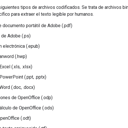
iguientes tipos de archivos codificados. Se trata de archivos b
ífico para extraer el texto legible por humanos.
 documento portátil de Adobe (.pdf)
 de Adobe (.ps)
n electrónica (.epub)
nword (.hwp)
xcel (.xls, .xlsx)
PowerPoint (.ppt, .pptx)
Word (.doc, .docx)
ones de OpenOffice (.odp)
álculo de OpenOffice (.ods)
penOffice (.odt)