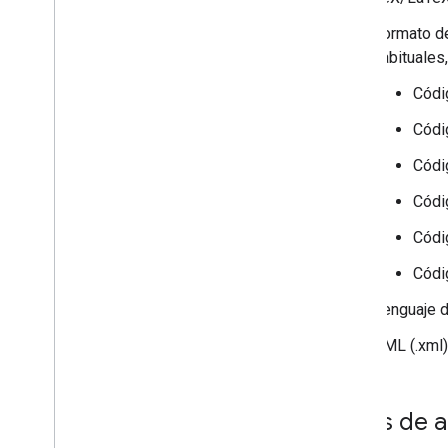
Formato de
habituales
Códi
Códig
Códi
Códig
Códig
Códi
Lenguaje d
XML (.xml)
Tipos de a