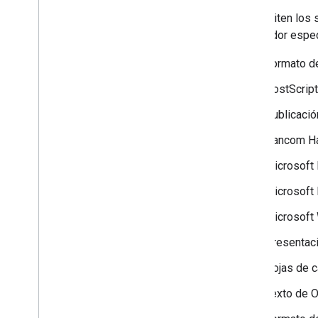
Se admiten los s
analizador espec
Formato de
PostScript
Publicació
Hancom Ha
Microsoft E
Microsoft 
Microsoft 
Presentaci
Hojas de c
Texto de O