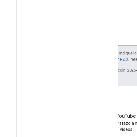
A menos que se indique lo 
la
licencia Apache 2.0
. Par
Última actualización: 2026
LinkedIn
YouTube
Únete a nosotros en LinkedIn
Echa un vistazo a 
vídeos