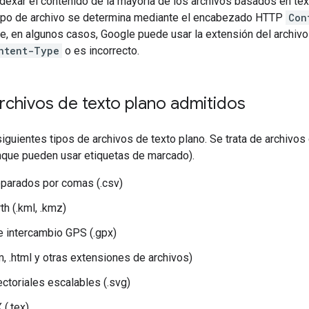
dexar el contenido de la mayoría de los archivos basados en t
 tipo de archivo se determina mediante el encabezado HTTP
Con
ue, en algunos casos, Google puede usar la extensión del archivo o
ntent-Type
o es incorrecto.
rchivos de texto plano admitidos
iguientes tipos de archivos de texto plano. Se trata de archivos
unque pueden usar etiquetas de marcado).
parados por comas (.csv)
th (.kml, .kmz)
 intercambio GPS (.gpx)
, .html y otras extensiones de archivos)
ectoriales escalables (.svg)
(.tex)