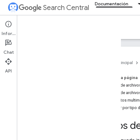
Documentación
Search Central
Documentation
Información
Introducción
Chat
Directrices básicas de la Búsqueda
Página principal
API
Fundamentos de SEO
En esta página
Tipos de archivo
Rastrear e indexar
Tipos de archivo
Introducción
Formatos multim
Tipos de archivo que Google
puede indexar
Buscar por tipo 
Estructura de URL
Enlaces
Tipos d
Sitemaps
Gestión de rastreadores