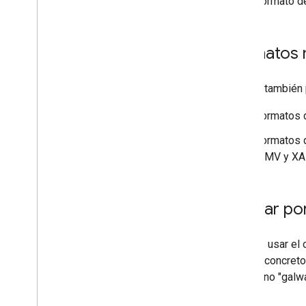
Formato de
Formatos 
Google también 
Formatos 
Formatos 
WMV y X
Buscar por
Puedes usar el
archivo concret
el término "
galw