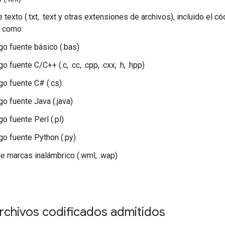
 texto (.txt, .text y otras extensiones de archivos), incluido el 
, como:
go fuente básico (.bas)
o fuente C/C++ (.c, .cc, .cpp, .cxx, .h, .hpp)
go fuente C# (.cs)
o fuente Java (.java)
o fuente Perl (.pl)
go fuente Python (.py)
e marcas inalámbrico (.wml, .wap)
rchivos codificados admitidos