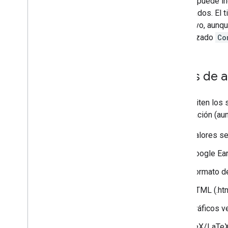
Google puede in
robots
.
txt
codificados. El
Canonicalización
el archivo, aunq
Indexación centrada en los móviles y
encabezado
Co
los sitios web móviles
AMP
Java
Script
Tipos de a
Metadatos de página y contenido
Retiradas
Traslados y cambios de sitio
Se admiten los s
codificación (a
Posicionamiento y aparición en
búsquedas
Valores se
Google Ear
Supervisar y depurar
Formato de
Guías específicas para sitios
HTML (.htm
Gráficos v
TeX/LaTeX 