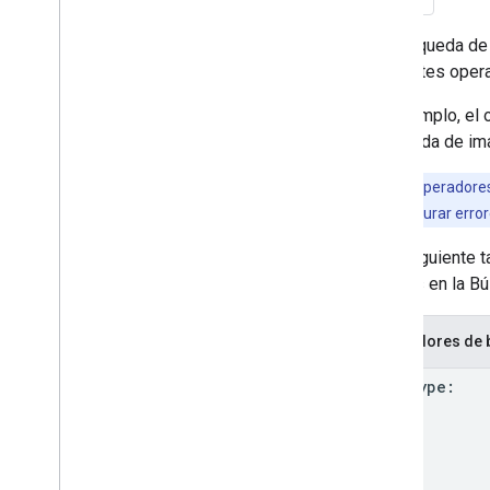
Monitorizar con Search Console
Depurar mediante operadores de
La Búsqueda de
búsqueda
siguientes oper
Introducción
Operador de búsqueda site:
Por ejemplo, el
Operadores de búsqueda de
búsqueda de i
Google Imágenes
Evitar y monitorizar los usos
Como los operadores 
inadecuados
fiable para depurar error
Empezar a usar Google Trends
En la siguiente 
Guías específicas para sitios
páginas en la B
Operadores de
filetype: