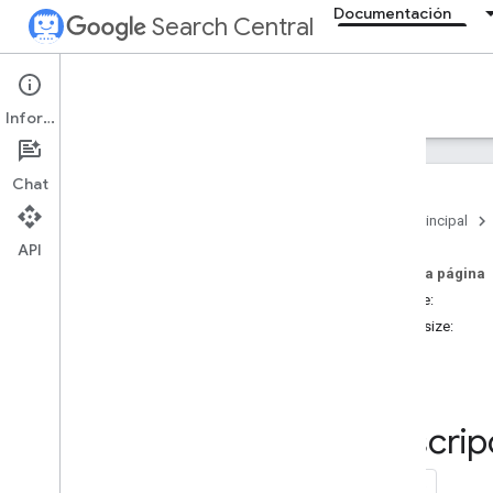
Documentación
Search Central
Documentation
Información
Introducción
Chat
Directrices básicas de la Búsqueda
Página principal
API
Fundamentos de SEO
En esta página
filetype:
Rastrear e indexar
imagesize:
site:
Posicionamiento y aparición en
búsquedas
src:
Supervisar y depurar
Descrip
Depurar los descensos en el tráfico
de la Búsqueda