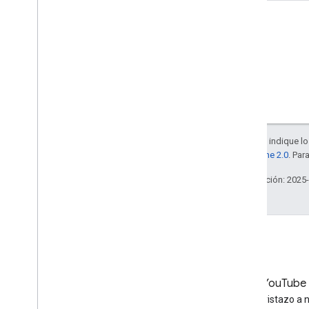
A menos que se indique lo 
la
licencia Apache 2.0
. Par
Última actualización: 2025
LinkedIn
YouTube
Únete a nosotros en LinkedIn
Echa un vistazo a 