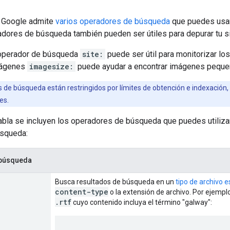
 Google admite
varios operadores de búsqueda
que puedes usar
adores de búsqueda también pueden ser útiles para depurar tu si
 operador de búsqueda
site:
puede ser útil para monitorizar lo
mágenes
imagesize:
puede ayudar a encontrar imágenes pequeña
de búsqueda están restringidos por límites de obtención e indexación,
es.
tabla se incluyen los operadores de búsqueda que puedes utiliza
úsqueda:
 búsqueda
Busca resultados de búsqueda en un
tipo de archivo e
content-type
o la extensión de archivo. Por ejemp
.rtf
cuyo contenido incluya el término "
galway
":