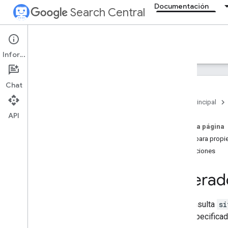
Documentación
Search Central
Documentation
Información
Introducción
Chat
Directrices básicas de la Búsqueda
Página principal
API
Fundamentos de SEO
En esta página
Usos para propie
Rastrear e indexar
Limitaciones
Posicionamiento y aparición en
búsquedas
Operad
Supervisar y depurar
Una consulta
si
Depurar los descensos en el tráfico
URL especificad
de la Búsqueda