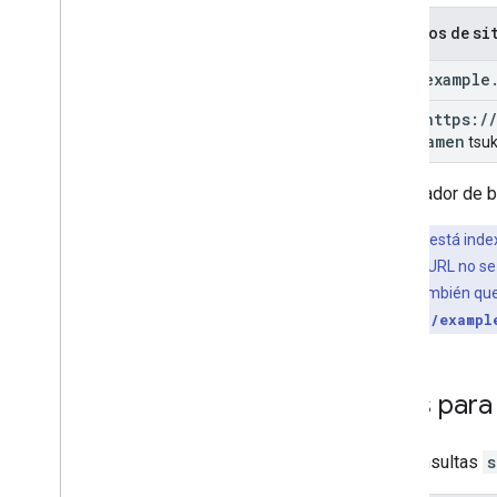
Monitorizar con Search Console
si
Depurar mediante operadores de
Ejemplos de
búsqueda
Introducción
site:example
Operador de búsqueda site:
site:https:
/
/
Operadores de búsqueda de
com
/
ramen
tsu
Google Imágenes
Evitar y monitorizar los usos
El operador de
inadecuados
Empezar a usar Google Trends
Si una URL está ind
sea así. Si una URL no 
Guías específicas para sitios
Comprueba también que l
site:https://exampl
Usos para 
Las consultas
s