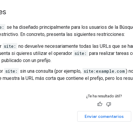
es
e:
se ha diseñado principalmente para los usuarios de la Búsque
estrictivo. En concreto, presenta las siguientes restricciones:
or
site:
no devuelve necesariamente todas las URLs que se han i
uenta si quieres utilizar el operador
site:
para realizar tareas 
 publicado con un prefijo.
or
site:
sin una consulta (por ejemplo,
site:example.com
) n
e muestra la URL más corta que contiene el prefijo, pero los resu
¿Te ha resultado útil?
Enviar comentarios