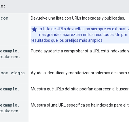
te:
.
com
Devuelve una lista con URLs indexadas y publicadas.
La lista de URLs devueltas no siempre es exhaustiv
más grandes aparezcan en los resultados. Un pref
resultados que los prefijos más amplios.
example
.
Puede ayudarte a comprobar si la URL está indexada y
tsukemen
.
.
com viagra
Ayuda a identificar y monitorizar problemas de spam en
example
.
Muestra qué URLs del sitio podrían aparecen al buscar 
example
.
Muestra si una URL específica se ha indexado para el t
tsukemen
.