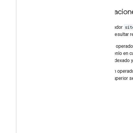
Limitacion
El operador
sit
podría resultar r
El operad
Tenlo en c
indexado y
Un operad
superior s