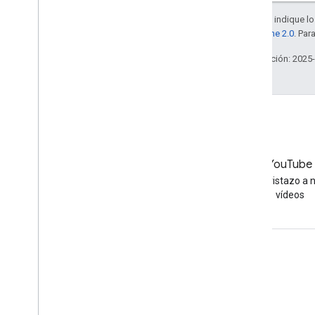
A menos que se indique lo 
la
licencia Apache 2.0
. Par
Última actualización: 2025
LinkedIn
YouTube
Únete a nosotros en LinkedIn
Echa un vistazo a 
vídeos
Obtener asistencia
Ir al foro de ayuda
Enviar una pregunta para las horas de consulta