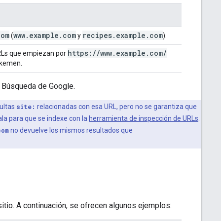
com
www
.
example
.
com
recipes
.
example
.
com
(
y
).
https:
/
/
www
.
example
.
com
/
URLs que empiezan por
ukemen.
a Búsqueda de Google.
sultas
site:
relacionadas con esa URL, pero no se garantiza que
ala para que se indexe con la
herramienta de inspección de URLs
.
com
no devuelve los mismos resultados que
itio. A continuación, se ofrecen algunos ejemplos: