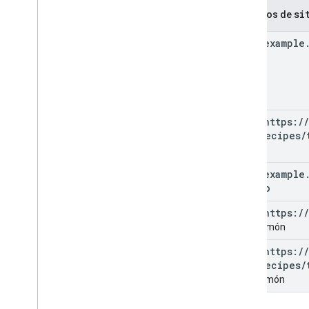
si
Ejemplos de
site:example
site:https:
/
/
com
/
recipes
/
html
site:example
casino
site:https:
/
/
com
/
limón
site:https:
/
/
com
/
recipes
/
html
limón