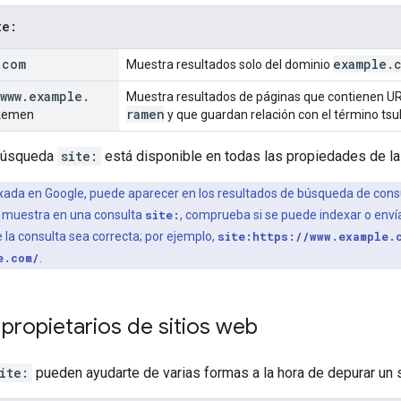
te:
.
com
example
.
Muestra resultados solo del dominio
www
.
example
.
Muestra resultados de páginas que contienen 
ramen
kemen
y que guardan relación con el término ts
 búsqueda
site:
está disponible en todas las propiedades de l
exada en Google, puede aparecer en los resultados de búsqueda de con
se muestra en una consulta
site:
, comprueba si se puede indexar o enví
a consulta sea correcta; por ejemplo,
site:https://www.example.
e.com/
.
propietarios de sitios web
ite:
pueden ayudarte de varias formas a la hora de depurar un s