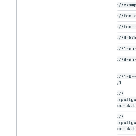
https:
/
/
exam
https:
/
/
foo-
https:
/
/
foo-
https:
/
/
0-57
https:
/
/
1-en
https:
/
/
0-en
enc=0
https:
/
/
1-0-
enc=0
,
1
https:
/
/
lanfairpwllg
goch-co-uk
.
t
https:
/
/
lanfairpwllg
goch-co-uk
.
t