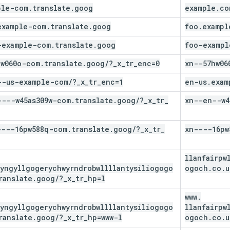
ple-com
.
translate
.
goog
example
.
co
example-com
.
translate
.
goog
foo
.
exampl
-example-com
.
translate
.
goog
foo-exampl
hw060o-com
.
translate
.
goog
/
?
_
x
_
tr
_
enc=0
xn--57hw06
--us-example-com
/
?
_
x
_
tr
_
enc=1
en-us
.
exam
----w45as309w-com
.
translate
.
goog
/
?
_
x
_
tr
_
xn--en--w4
----16pw588q-com
.
translate
.
goog
/
?
_
x
_
tr
_
xn----16pw
llanfairpw
wyngyllgogerychwyrndrobwllllantysiliogogo
ogoch
.
co
.
u
ranslate
.
goog
/
?
_
x
_
tr
_
hp=l
www
.
wyngyllgogerychwyrndrobwllllantysiliogogo
llanfairpw
ranslate
.
goog
/
?
_
x
_
tr
_
hp=www-l
ogoch
.
co
.
u