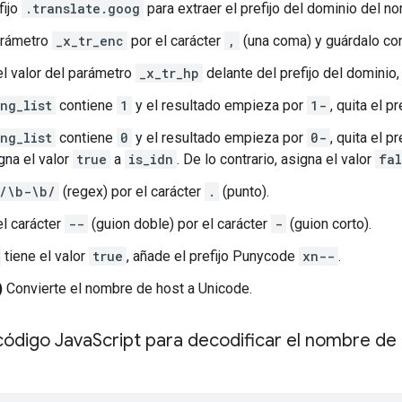
fijo
.translate.goog
para extraer el prefijo del dominio del n
arámetro
_x_tr_enc
por el carácter
,
(una coma) y guárdalo co
el valor del parámetro
_x_tr_hp
delante del prefijo del dominio,
ng_list
contiene
1
y el resultado empieza por
1-
, quita el pr
ng_list
contiene
0
y el resultado empieza por
0-
, quita el pr
igna el valor
true
a
is_idn
. De lo contrario, asigna el valor
fal
/\b-\b/
(regex) por el carácter
.
(punto).
el carácter
--
(guion doble) por el carácter
-
(guion corto).
tiene el valor
true
, añade el prefijo Punycode
xn--
.
)
Convierte el nombre de host a Unicode.
código Java
Script para decodificar el nombre de