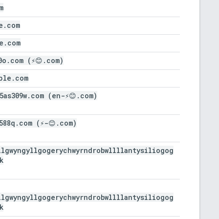
m
e
.
com
e
.
com
0o
.
com (⚡😊
.
com)
ple
.
com
5as309w
.
com (en-⚡😊
.
com)
588q
.
com (⚡-😊
.
com)
llgwyngyllgogerychwyrndrobwllllantysiliogog
k
llgwyngyllgogerychwyrndrobwllllantysiliogog
k