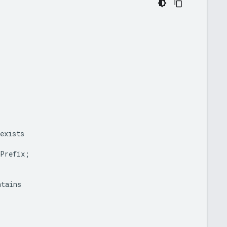
exists
Prefix
;
ntains