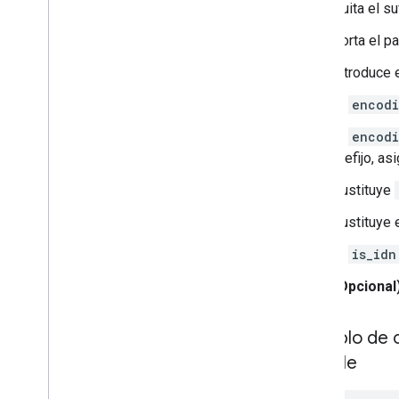
Vídeos
Quita el su
Galería de elementos visuales
Corta el p
Historias web
Programa para primeros usuarios
Introduce 
Si
encodi
Supervisar y depurar
Si
encodi
Guías específicas para sitios
prefijo, as
Sustituye
Sustituye 
Si
is_idn
(Opcional
Ejemplo de 
Google