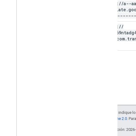
https:
/
/
a--aa
translate
.
go
-----------
https:
/
/
g5h3969ntadg4
dg5b-com
.
tra
A menos que se indique lo 
la
licencia Apache 2.0
. Par
Última actualización: 2026