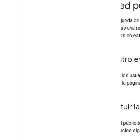
tu red p
Fragmentos destacados
Muestras flexibles
Google Discover
La Búsqueda de 
Imágenes
gestionas una re
Funciones locales
indicados en est
Experiencia en la página
Fuentes preferidas
Sistemas de posicionamiento
Nuestro e
Novedades en el posicionamiento
Nombres de sitio
Cuando los usua
Enlaces de sitio
obtiene la págin
Fragmentos
Datos estructurados
Enlaces de título
Sustituir 
Funciones traducidas
Resultados traducidos
Si la red public
Redes publicitarias y funciones
de traducción de la Búsqueda
tus anuncios si
de Google