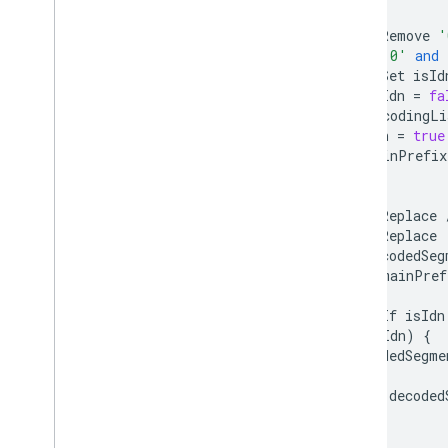
//
5.
Remove
'
//
'0'
and
//
Set
isId
let
isIdn
=
fa
if
(
encodingLi
isIdn
=
true
domainPrefix
}
//
6.
Replace
//
7.
Replace
let
decodedSeg
domainPref
//
8.
If
isIdn
if
(
isIdn
)
{
decodedSegme
}
return
decoded
}