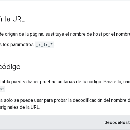
r la URL
de origen de la página, sustituye el nombre de host por el nombr
s los parámetros
_x_tr_*
.
 código
 tabla puedes hacer pruebas unitarias de tu código. Para ello, ca
me
.
la solo se puede usar para probar la decodificación del nombre de
riginales de la URL.
decode
Hos