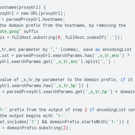
ostname
(
proxyUrl
)
{
oxyUrl
=
new
URL
(
proxyUrl
);
=
parsedProxyUrl
.
hostname
;
the
domain
prefix
from
the
hostname
,
by
removing
the
ate.goog"
suffix
ix
=
fullHost
.
substring
(
0
,
fullHost
.
indexOf
(
'.'
));
_tr_enc
parameter
by
","
(
comma
),
save
as
encodingList
List
=
parsedProxyUrl
.
searchParams
.
has
(
'_x_tr_enc'
)
?
yUrl
.
searchParams
.
get
(
'_x_tr_enc'
)
.
split
(
','
)
:
value
of
_x_tr_hp
parameter
to
the
domain
prefix
,
if
it
yUrl
.
searchParams
.
has
(
'_x_tr_hp'
))
{
=
parsedProxyUrl
.
searchParams
.
get
(
'_x_tr_hp'
)
+
domain
1-'
prefix
from
the
output
of
step
2
if
encodingList
co
the
output
begins
with
'1-'
.
st
.
includes
(
'1'
)
 && 
domainPrefix
.
startsWith
(
'1-'
))
{
=
domainPrefix
.
substring
(
2
);