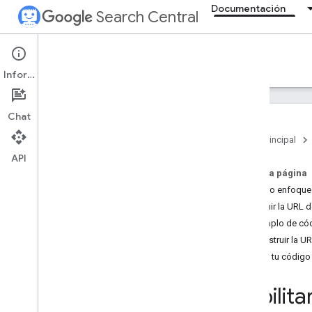
Documentación
Search Central
Documentation
Información
Introducción
Chat
Directrices básicas de la Búsqueda
Página principal
API
Fundamentos de SEO
En esta página
Nuestro enfoque
Rastrear e indexar
Sustituir la URL 
Ejemplo de cód
Posicionamiento y aparición en
búsquedas
Reconstruir la U
Introducción
Probar tu código
Funciones de IA
Fechas de firma
Habilit
Iconos de página