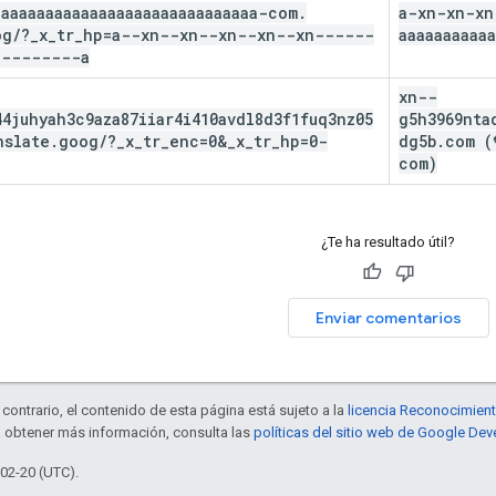
aaaaaaaaaaaaaaaaaaaaaaaaaaaaa-com
.
a-xn-xn-xn
og
/
?
_
x
_
tr
_
hp=a--xn--xn--xn--xn--xn------
aaaaaaaaaaa
---------a
xn--
4juhyah3c9aza87iiar4i410avdl8d3f1fuq3nz05
g5h3969nta
nslate
.
goog
/
?
_
x
_
tr
_
enc=0&
_
x
_
tr
_
hp=0-
dg5b
.
com (
com)
¿Te ha resultado útil?
Enviar comentarios
contrario, el contenido de esta página está sujeto a la
licencia Reconocimien
a obtener más información, consulta las
políticas del sitio web de Google Dev
-02-20 (UTC).