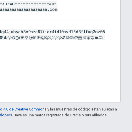
-xn-xn-------------aa-
aaaaaaaaaaaaaaaaaaaa
.
com
dg44juhyah3c9aza87iiar4i410avdl8d3f1fuq3nz05
🌲😊💞🤷‍♂️💗🌹😍🌸🌺😂😩😉😒😘💕🐶🐱🐭🐹🐰🐻🦊🐇😺
.
to 4.0 de Creative Commons
y las muestras de código están sujetas a
elopers
. Java es una marca registrada de Oracle o sus afiliados.