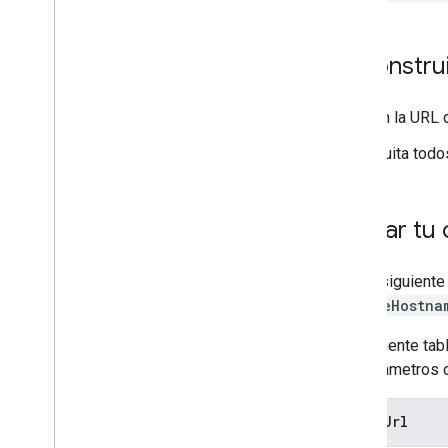
Reconstrui
En la URL 
Quita todo
Probar tu
Con la siguiente
decodeHostna
La siguiente tab
los parámetros o
proxy
Url