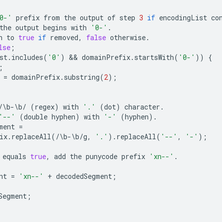
0-'
prefix
from
the
output
of
step
3
if
encodingList
co
the
output
begins
with
'0-'
.
n
to
true
if
removed
,
false
otherwise
.
lse
;
st
.
includes
(
'0'
)
 && 
domainPrefix
.
startsWith
(
'0-'
))
{
;
=
domainPrefix
.
substring
(
2
);
/
\
b
-
\
b
/
(
regex
)
with
'.'
(
dot
)
character
.
'--'
(
double
hyphen
)
with
'-'
(
hyphen
)
.
ment
=
ix
.
replaceAll
(
/
\
b
-
\
b
/
g
,
'.'
)
.
replaceAll
(
'--'
,
'-'
);
equals
true
,
add
the
punycode
prefix
'xn--'
.
nt
=
'xn--'
+
decodedSegment
;
Segment
;