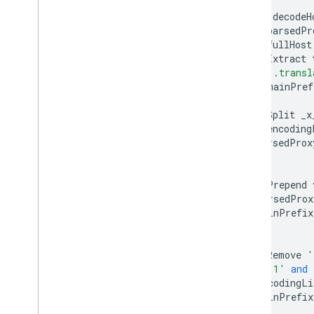
function
decodeH
const
parsedPr
const
fullHost
//
1.
Extract
".transl
let
domainPref
//
2.
Split
_x
const
encoding
parsedProx
[];
//
3.
Prepend
if
(
parsedProx
domainPrefix
}
//
4.
Remove
'
//
'1'
and
if
(
encodingLi
domainPrefix
}