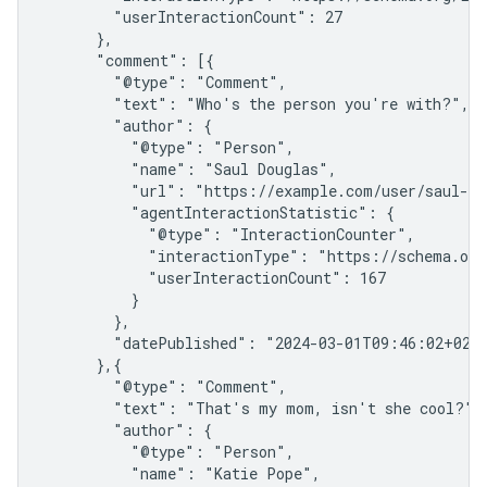
        "userInteractionCount": 27

      },

      "comment": [{

        "@type": "Comment",

        "text": "Who's the person you're with?",

        "author": {

          "@type": "Person",

          "name": "Saul Douglas",

          "url": "https://example.com/user/saul-dou
          "agentInteractionStatistic": {

            "@type": "InteractionCounter",

            "interactionType": "https://schema.org/
            "userInteractionCount": 167

          }

        },

        "datePublished": "2024-03-01T09:46:02+02:0
      },{

        "@type": "Comment",

        "text": "That's my mom, isn't she cool?",

        "author": {

          "@type": "Person",

          "name": "Katie Pope",
