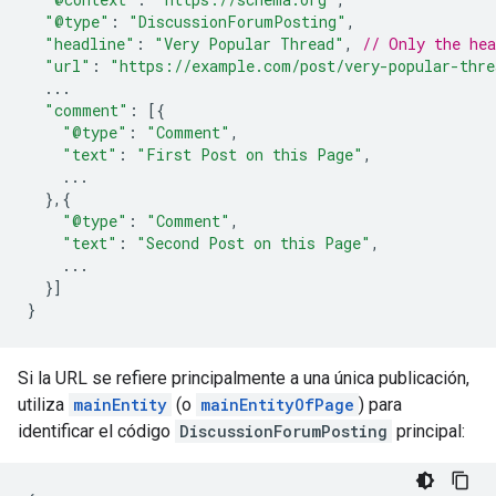
"@type"
:
"DiscussionForumPosting"
,
"headline"
:
"Very Popular Thread"
,
// Only the hea
"url"
:
"https://example.com/post/very-popular-thre
...
"comment"
:
[{
"@type"
:
"Comment"
,
"text"
:
"First Post on this Page"
,
...
},{
"@type"
:
"Comment"
,
"text"
:
"Second Post on this Page"
,
...
}]
}
Si la URL se refiere principalmente a una única publicación,
utiliza
mainEntity
(o
mainEntityOfPage
) para
identificar el código
DiscussionForumPosting
principal: