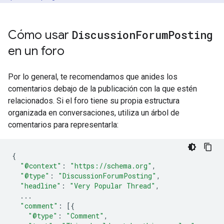
Cómo usar
Discussion
Forum
Posting
en un foro
Por lo general, te recomendamos que anides los
comentarios debajo de la publicación con la que estén
relacionados. Si el foro tiene su propia estructura
organizada en conversaciones, utiliza un árbol de
comentarios para representarla:
{
"@context"
:
"https://schema.org"
,
"@type"
:
"DiscussionForumPosting"
,
"headline"
:
"Very Popular Thread"
,
...
"comment"
:
[{
"@type"
:
"Comment"
,