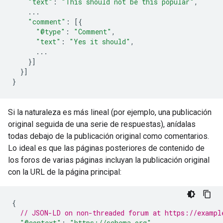
"text"
:
"This should not be this popular"
,
...
"comment"
:
[{
"@type"
:
"Comment"
,
"text"
:
"Yes it should"
,
...
}]
}]
}
Si la naturaleza es más lineal (por ejemplo, una publicación
original seguida de una serie de respuestas), anídalas
todas debajo de la publicación original como comentarios.
Lo ideal es que las páginas posteriores de contenido de
los foros de varias páginas incluyan la publicación original
con la URL de la página principal:
{
// JSON-LD on non-threaded forum at https://exampl
"@context"
:
"https://schema.org"
,