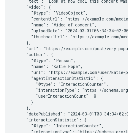
      "text": "Look at how cool this concert was!",
      "video": {

        "@type": "VideoObject",

        "contentUrl": "https://example.com/media/s
        "name": "Video of concert",

        "uploadDate": "2024-03-01T06:34:34+02:00",
        "thumbnailUrl": "https://example.com/media
      },

      "url": "https://example.com/post/very-popular
      "author": {

        "@type": "Person",

        "name": "Katie Pope",

        "url": "https://example.com/user/katie-pope
        "agentInteractionStatistic": {

          "@type": "InteractionCounter",

          "interactionType": "https://schema.org/Wr
          "userInteractionCount": 8

        }

      },

      "datePublished": "2024-03-01T08:34:34+02:00"
      "interactionStatistic": {

        "@type": "InteractionCounter",

        "interactionType": "https://schema.org/Lik