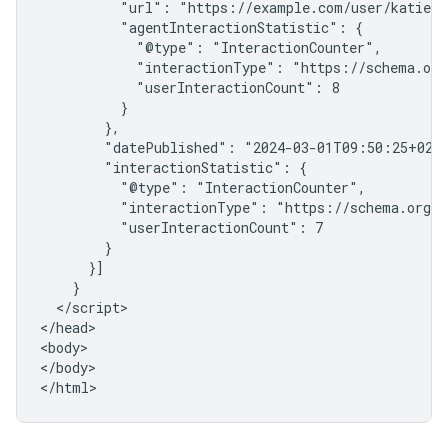
          "url": "https://example.com/user/katie-po
          "agentInteractionStatistic": {

            "@type": "InteractionCounter",

            "interactionType": "https://schema.org/
            "userInteractionCount": 8

          }

        },

        "datePublished": "2024-03-01T09:50:25+02:0
        "interactionStatistic": {

          "@type": "InteractionCounter",

          "interactionType": "https://schema.org/L
          "userInteractionCount": 7

        }

      }]

    }

  </script>

</head>

<body>

</body>

</html>