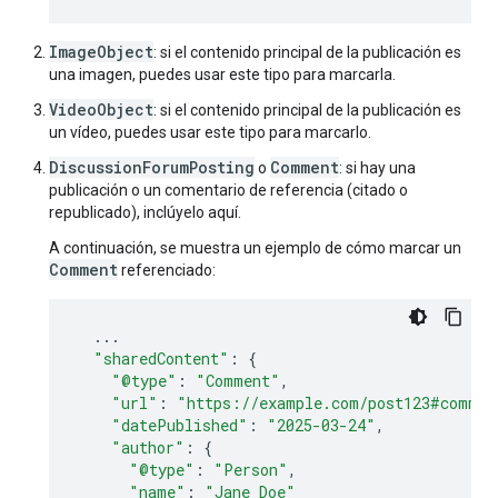
ImageObject
: si el contenido principal de la publicación es
una imagen, puedes usar este tipo para marcarla.
VideoObject
: si el contenido principal de la publicación es
un vídeo, puedes usar este tipo para marcarlo.
DiscussionForumPosting
Comment
o
: si hay una
publicación o un comentario de referencia (citado o
republicado), inclúyelo aquí.
A continuación, se muestra un ejemplo de cómo marcar un
Comment
referenciado:
...
"sharedContent"
:
{
"@type"
:
"Comment"
,
"url"
:
"https://example.com/post123#commen
"datePublished"
:
"2025-03-24"
,
"author"
:
{
"@type"
:
"Person"
,
"name"
:
"Jane Doe"