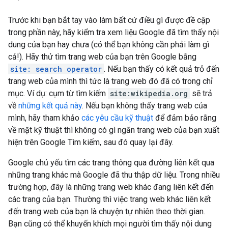
Trước khi bạn bắt tay vào làm bất cứ điều gì được đề cập
trong phần này, hãy kiểm tra xem liệu Google đã tìm thấy nội
dung của bạn hay chưa (có thể bạn không cần phải làm gì
cả!). Hãy thử tìm trang web của bạn trên Google bằng
site: search operator
. Nếu bạn thấy có kết quả trỏ đến
trang web của mình thì tức là trang web đó đã có trong chỉ
mục. Ví dụ: cụm từ tìm kiếm
site:wikipedia.org
sẽ trả
về
những kết quả này
. Nếu bạn không thấy trang web của
mình, hãy tham khảo
các yêu cầu kỹ thuật
để đảm bảo rằng
về mặt kỹ thuật thì không có gì ngăn trang web của bạn xuất
hiện trên Google Tìm kiếm, sau đó quay lại đây.
Google chủ yếu tìm các trang thông qua đường liên kết qua
những trang khác mà Google đã thu thập dữ liệu. Trong nhiều
trường hợp, đây là những trang web khác đang liên kết đến
các trang của bạn. Thường thì việc trang web khác liên kết
đến trang web của bạn là chuyện tự nhiên theo thời gian.
Bạn cũng có thể khuyến khích mọi người tìm thấy nội dung