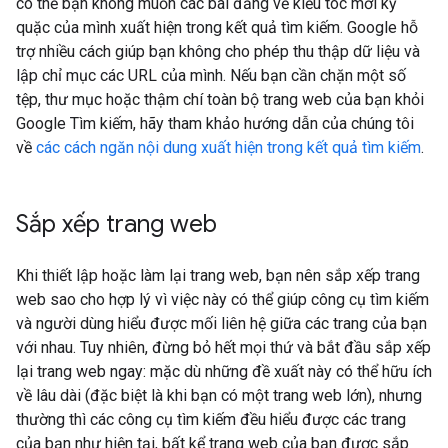
có thể bạn không muốn các bài đăng về kiểu tóc mới kỳ
quặc của mình xuất hiện trong kết quả tìm kiếm. Google hỗ
trợ nhiều cách giúp bạn không cho phép thu thập dữ liệu và
lập chỉ mục các URL của mình. Nếu bạn cần chặn một số
tệp, thư mục hoặc thậm chí toàn bộ trang web của bạn khỏi
Google Tìm kiếm, hãy tham khảo hướng dẫn của chúng tôi
về
các cách ngăn nội dung xuất hiện trong kết quả tìm kiếm
.
Sắp xếp trang web
Khi thiết lập hoặc làm lại trang web, bạn nên sắp xếp trang
web sao cho hợp lý vì việc này có thể giúp công cụ tìm kiếm
và người dùng hiểu được mối liên hệ giữa các trang của bạn
với nhau. Tuy nhiên, đừng bỏ hết mọi thứ và bắt đầu sắp xếp
lại trang web ngay: mặc dù những đề xuất này có thể hữu ích
về lâu dài (đặc biệt là khi bạn có một trang web lớn), nhưng
thường thì các công cụ tìm kiếm đều hiểu được các trang
của bạn như hiện tại, bất kể trang web của bạn được sắp