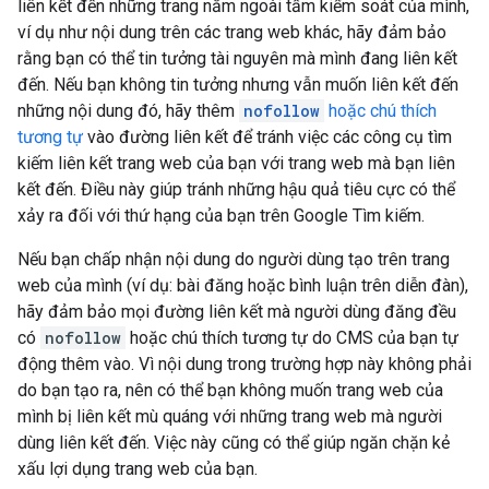
liên kết đến những trang nằm ngoài tầm kiểm soát của mình,
ví dụ như nội dung trên các trang web khác, hãy đảm bảo
rằng bạn có thể tin tưởng tài nguyên mà mình đang liên kết
đến. Nếu bạn không tin tưởng nhưng vẫn muốn liên kết đến
những nội dung đó, hãy thêm
nofollow
hoặc chú thích
tương tự
vào đường liên kết để tránh việc các công cụ tìm
kiếm liên kết trang web của bạn với trang web mà bạn liên
kết đến. Điều này giúp tránh những hậu quả tiêu cực có thể
xảy ra đối với thứ hạng của bạn trên Google Tìm kiếm.
Nếu bạn chấp nhận nội dung do người dùng tạo trên trang
web của mình (ví dụ: bài đăng hoặc bình luận trên diễn đàn),
hãy đảm bảo mọi đường liên kết mà người dùng đăng đều
có
nofollow
hoặc chú thích tương tự do CMS của bạn tự
động thêm vào. Vì nội dung trong trường hợp này không phải
do bạn tạo ra, nên có thể bạn không muốn trang web của
mình bị liên kết mù quáng với những trang web mà người
dùng liên kết đến. Việc này cũng có thể giúp ngăn chặn kẻ
xấu lợi dụng trang web của bạn.