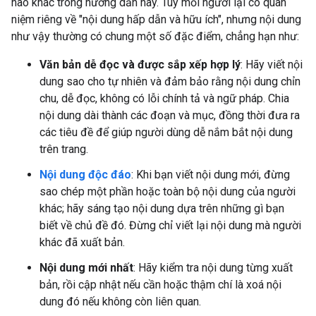
nào khác trong hướng dẫn này. Tuy mỗi người lại có quan
niệm riêng về "nội dung hấp dẫn và hữu ích", nhưng nội dung
như vậy thường có chung một số đặc điểm, chẳng hạn như:
Văn bản dễ đọc và được sắp xếp hợp lý
: Hãy viết nội
dung sao cho tự nhiên và đảm bảo rằng nội dung chỉn
chu, dễ đọc, không có lỗi chính tả và ngữ pháp. Chia
nội dung dài thành các đoạn và mục, đồng thời đưa ra
các tiêu đề để giúp người dùng dễ nắm bắt nội dung
trên trang.
Nội dung độc đáo
: Khi bạn viết nội dung mới, đừng
sao chép một phần hoặc toàn bộ nội dung của người
khác; hãy sáng tạo nội dung dựa trên những gì bạn
biết về chủ đề đó. Đừng chỉ viết lại nội dung mà người
khác đã xuất bản.
Nội dung mới nhất
: Hãy kiểm tra nội dung từng xuất
bản, rồi cập nhật nếu cần hoặc thậm chí là xoá nội
dung đó nếu không còn liên quan.