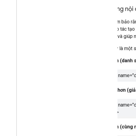
Sử dụng nội
Hãy đảm bảo rằn
nên thao tác tạo
Google và giúp n
Sau đây là một s
Kém (danh s
<meta name="de
Tốt hơn (giả
<meta name="de
trang.
">
Kém (cùng n