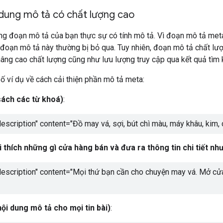
 dung mô tả có chất lượng cao
g đoạn mô tả của bạn thực sự có tính mô tả. Vì đoạn mô tả meta 
 đoạn mô tả này thường bị bỏ qua. Tuy nhiên, đoạn mô tả chất lượ
âng cao chất lượng cũng như lưu lượng truy cập qua kết quả tìm 
ố ví dụ về cách cải thiện phần mô tả meta:
ách các từ khoá)
:
scription" content="
Đồ may vá, sợi, bút chì màu, máy khâu, kim, 
i thích những gì cửa hàng bán và đưa ra thông tin chi tiết nh
scription" content="
Mọi thứ bạn cần cho chuyện may vá. Mở cửa 
ội dung mô tả cho mọi tin bài)
: