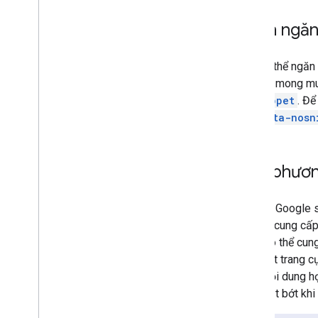
Cách ngăn 
Bạn có thể ngăn 
mà bạn mong muốn
nosnippet
. Để
tính
data-nosn
Các phươn
Đôi khi, Google
thẻ này cung cấp
meta có thể cung
trên một trang c
đúng nội dung họ
sẽ bị cắt bớt khi