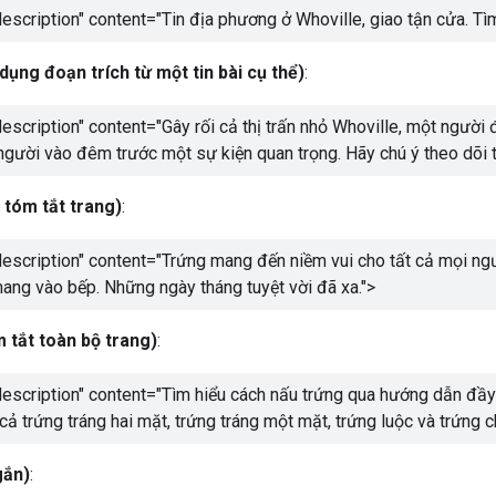
scription" content="
Tin địa phương ở Whoville, giao tận cửa. T
dụng đoạn trích từ một tin bài cụ thể)
:
scription" content="
Gây rối cả thị trấn nhỏ Whoville, một người
người vào đêm trước một sự kiện quan trọng. Hãy chú ý theo dõi th
tóm tắt trang)
:
scription" content="
Trứng mang đến niềm vui cho tất cả mọi người
ang vào bếp. Những ngày tháng tuyệt vời đã xa.
">
 tắt toàn bộ trang)
:
scription" content="
Tìm hiểu cách nấu trứng qua hướng dẫn đầy 
ả trứng tráng hai mặt, trứng tráng một mặt, trứng luộc và trứng c
gắn)
: