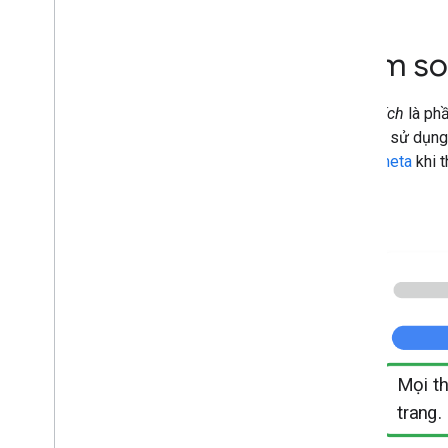
Tỷ lệ nội dung mẫu linh hoạt
Google Khám phá
Kiểm so
Images
Tính năng cho địa điểm tại địa
phương
Đoạn trích
là phầ
Trải nghiệm trên trang
chủ yếu sử dụng 
Nguồn ưu tiên
mô tả meta
khi t
Hệ thống thứ hạng
Nội dung cập nhật về thứ hạng
Tên trang web
Liên kết trang web
Đoạn trích
Dữ liệu có cấu trúc
Đường liên kết tiêu đề
Tính năng được dịch
Video
Mọi thứ bạn cần
Thư viện Phần tử trực quan
trang.
Web Stories
Chương trình Người sử dụng sớm