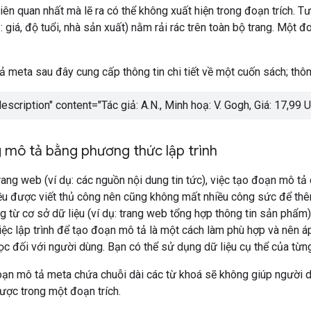
liên quan nhất mà lẽ ra có thể không xuất hiện trong đoạn trích. 
ụ: giá, độ tuổi, nhà sản xuất) nằm rải rác trên toàn bộ trang. Một
ả meta sau đây cung cấp thông tin chi tiết về một cuốn sách; thông
scription" content="
Tác giả: A.N., Minh hoạ: V. Gogh, Giá: 17,99 
 mô tả bằng phương thức lập trình
ang web (ví dụ: các nguồn nội dung tin tức), việc tạo đoạn mô tả c
đều được viết thủ công nên cũng không mất nhiều công sức để thê
g từ cơ sở dữ liệu (ví dụ: trang web tổng hợp thông tin sản phẩm)
 việc lập trình để tạo đoạn mô tả là một cách làm phù hợp và nên
c đối với người dùng. Bạn có thể sử dụng dữ liệu cụ thể của từn
oạn mô tả meta chứa chuỗi dài các từ khoá sẽ không giúp người d
ược trong một đoạn trích.