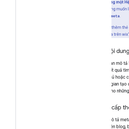
Nếu sử dụng một Hệ
mình hoặc không muốn là
biết về các thẻ
meta
.
Nếu bạn muốn thêm thẻ
"thêm thẻ
meta
trên wix"
Tạo nội dung
Các đoạn mô tả h
trong kết quả tì
trang chủ hoặc c
có thời gian tạo
mô tả cho những 
Cung cấp th
Đoạn mô tả meta 
đăng trên blog, 