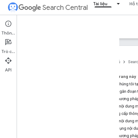
Tài liệu
Hỗ t
Search Central
Documentation
Thông tin
Giới thiệu
Trò chuyện
Nguyên tắc cơ bản của Tìm kiếm
Trang chủ
Searc
API
Kiến thức cơ bản về SEO
Trên trang này
Cách chúng tôi t
Thu thập dữ liệu và lập chỉ mục
Cách ngăn đoạn tr
Các phương pháp 
Giao diện tìm kiếm và xếp hạng
Tạo nội dung m
Tổng quan
Cung cấp thông
Các tính năng AI
Tạo nội dung m
Ngày xuất bản
/
cập nhật
Sử dụng nội du
Biểu tượng trang web
Các phương pháp 
Đoạn trích nổi bật