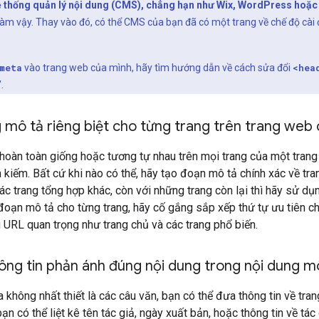
 thống quản lý nội dung (CMS), chẳng hạn như Wix, WordPress hoặc
m vậy. Thay vào đó, có thể CMS của bạn đã có một trang về chế độ cài 
meta
vào trang web của mình, hãy tìm hướng dẫn về cách sửa đổi
<hea
.
 mô tả riêng biệt cho từng trang trên trang web
oàn toàn giống hoặc tương tự nhau trên mọi trang của một trang w
m kiếm. Bất cứ khi nào có thể, hãy tạo đoạn mô tả chính xác về 
ác trang tổng hợp khác, còn với những trang còn lại thì hãy sử d
 đoạn mô tả cho từng trang, hãy cố gắng sắp xếp thứ tự ưu tiên c
URL quan trọng như trang chủ và các trang phổ biến.
ông tin phản ánh đúng nội dung trong nội dung m
không nhất thiết là các câu văn, bạn có thể đưa thông tin về tran
bạn có thể liệt kê tên tác giả, ngày xuất bản, hoặc thông tin về tá