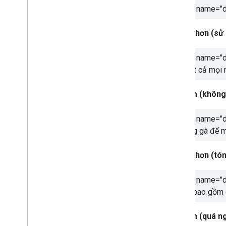
<meta name="de
Tốt hơn (sử 
<meta name="de
của tất cả mọi 
Kém (không 
<meta name="de
chuồng gà để m
Tốt hơn (tóm
<meta name="de
pháp, bao gồm c
Kém (quá n