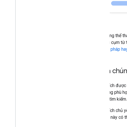
Giám sát và gỡ lỗi
Hướng dẫn cụ thể theo trang web
Tuy không thể th
nhất với cụm từ 
phương pháp hay
Cách chúng
Đoạn trích được 
trên trang phù h
cụm từ tìm kiếm.
Đoạn trích chủ y
phần tử này có t