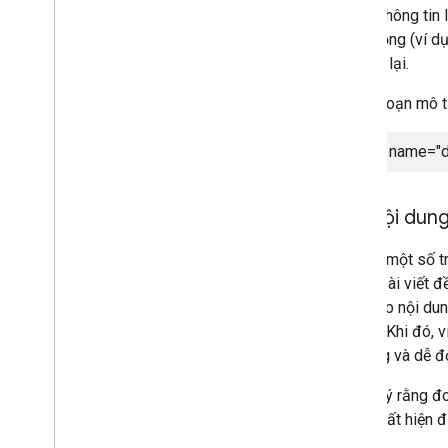
những thông tin 
quan trọng (ví d
liệu này lại.
Ví dụ: đoạn mô t
<meta name="de
Tạo nội dung
Đối với một số tr
vì mỗi bài viết 
tổng hợp nội dun
khả thi. Khi đó,
đa dạng và dễ đọ
Xin lưu ý rằng đ
năng xuất hiện đ