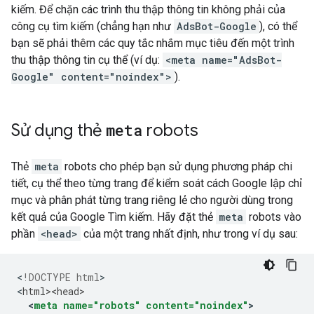
kiếm. Để chặn các trình thu thập thông tin không phải của
công cụ tìm kiếm (chẳng hạn như
AdsBot-Google
), có thể
bạn sẽ phải thêm các quy tắc nhắm mục tiêu đến một trình
thu thập thông tin cụ thể (ví dụ:
<meta name="AdsBot-
Google" content="noindex">
).
Sử dụng thẻ
meta
robots
Thẻ
meta
robots
cho phép bạn sử dụng phương pháp chi
tiết, cụ thể theo từng trang để kiểm soát cách Google lập chỉ
mục và phân phát từng trang riêng lẻ cho người dùng trong
kết quả của Google Tìm kiếm. Hãy đặt thẻ
meta
robots
vào
phần
<head>
của một trang nhất định, như trong ví dụ sau:
<
!DOCTYPE html
>

<
html><head>
<
meta
name="robots"
content="noindex"
>