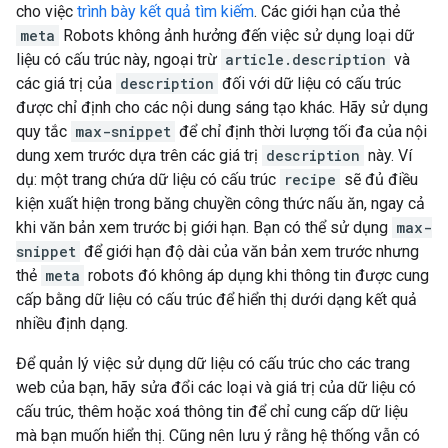
cho việc
trình bày kết quả tìm kiếm
. Các giới hạn của thẻ
meta
Robots
không ảnh hưởng đến việc sử dụng loại dữ
liệu có cấu trúc này, ngoại trừ
article.description
và
các giá trị của
description
đối với dữ liệu có cấu trúc
được chỉ định cho các nội dung sáng tạo khác. Hãy sử dụng
quy tắc
max-snippet
để chỉ định thời lượng tối đa của nội
dung xem trước dựa trên các giá trị
description
này. Ví
dụ: một trang chứa dữ liệu có cấu trúc
recipe
sẽ đủ điều
kiện xuất hiện trong băng chuyền công thức nấu ăn, ngay cả
khi văn bản xem trước bị giới hạn. Bạn có thể sử dụng
max-
snippet
để giới hạn độ dài của văn bản xem trước nhưng
thẻ
meta
robots
đó không áp dụng khi thông tin được cung
cấp bằng dữ liệu có cấu trúc để hiển thị dưới dạng kết quả
nhiều định dạng.
Để quản lý việc sử dụng dữ liệu có cấu trúc cho các trang
web của bạn, hãy sửa đổi các loại và giá trị của dữ liệu có
cấu trúc, thêm hoặc xoá thông tin để chỉ cung cấp dữ liệu
mà bạn muốn hiển thị. Cũng nên lưu ý rằng hệ thống vẫn có