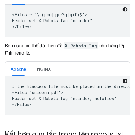
<Files ~ "\.(png|jpe?g|gif)$">

Header set X-Robots-Tag "noindex"

</Files>
Bạn cũng có thể đặt tiêu đề
X-Robots-Tag
cho từng tệp
tĩnh riêng lẻ:
Apache
NGINX
# the htaccess file must be placed in the directory
<Files "unicorn.pdf">

Header set X-Robots-Tag "noindex, nofollow"

</Files>
Kết hợp quy tắc trong tệp robots
.
txt