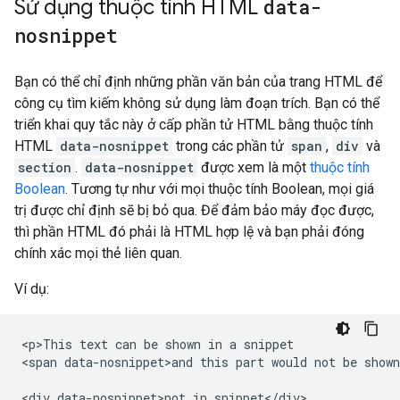
Sử dụng thuộc tính HTML
data-
nosnippet
Bạn có thể chỉ định những phần văn bản của trang HTML để
công cụ tìm kiếm không sử dụng làm đoạn trích. Bạn có thể
triển khai quy tắc này ở cấp phần tử HTML bằng thuộc tính
HTML
data-nosnippet
trong các phần tử
span
,
div
và
section
.
data-nosnippet
được xem là một
thuộc tính
Boolean
. Tương tự như với mọi thuộc tính Boolean, mọi giá
trị được chỉ định sẽ bị bỏ qua. Để đảm bảo máy đọc được,
thì phần HTML đó phải là HTML hợp lệ và bạn phải đóng
chính xác mọi thẻ liên quan.
Ví dụ:
<p>This text can be shown in a snippet

<span data-nosnippet>and this part would not be shown
<div data-nosnippet>not in snippet</div>
