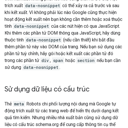
trích xuất
data-nosnippet
có thể xảy ra cả trước và sau
khi kết xuất. Vì không phải lúc nào Google cũng thực hiện
hoạt động kết xuất nên bạn không cần thêm hoặc xoá thuộc
tính
data-nosnippet
của các nút hiện có qua JavaScript.
Khi thêm các phần tử DOM thông qua JavaScript, hãy dùng
thuộc tính
data-nosnippet
(nếu cần thiết) khi bắt đầu
thêm phần tử này vào DOM của trang. Nếu bạn sử dụng các
phần tử tuỳ chỉnh, hãy gói hoặc kết xuất các phần tử đó
trong các phần tử
div
,
span
hoặc
section
nếu bạn cần
sử dụng
data-nosnippet
.
Sử dụng dữ liệu có cấu trúc
Thẻ
meta
Robots
chi phối lượng nội dung mà Google tự
động trích xuất từ các trang web để hiển thị dưới dạng kết
quả tìm kiếm. Nhưng nhiều nhà xuất bản cũng sử dụng dữ
liệu có cấu trúc schema.org để cung cấp thông tin cụ thể