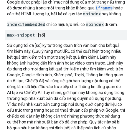
Google được phép lập chỉ mục nội dung của một trang nếu trang
iframes
đó được nhúng trong một trang khác thông qua
hoặc
noindex
các thẻ HTML tương tự, bất kể có quy tắc
hay không.
indexifembedded
noindex
chỉ có hiệu lực nếu có
đi kèm.
max-snippet:
[số]
Sử dụng tối đa [số] ký tự trong đoạn trích văn bản cho kết quả
tìm kiếm này. (Lưu ý rằng một URL có thể xuất hiện trong nhiều
kết quả tìm kiếm trên một trang kết quả tìm kiếm). Lệnh này
không ảnh hưởng đến hình ảnh hoặc video xem trước. Lệnh này
áp dụng cho mọi dạng kết quả tìm kiếm (như tìm kiếm web trên
Google, Google Hình ảnh, Khám phá, Trợ lý, Thông tin tổng quan
do AI tạo, Chế độ AI) và cũng sẽ giới hạn lượng nội dung có thể
dùng làm dữ liệu đầu vào trực tiếp cho Thông tin tổng quan do
AI tạo và Chế độ AI. Tuy nhiên, giới hạn này không áp dụng trong
trường hợp nhà xuất bản đã cấp riêng quyền sử dụng nội dung.
Ví dụ: nếu nhà xuất bản cung cấp nội dung dưới dạng dữ liệu có
cấu trúc trong trang hoặc có thoả thuận cấp phép với Google, thì
chế độ cài đặt này không cản trở những phương thức sử dụng
cụ thể hơn mà nhà xuất bản đó đã cho phép. Quy tắc này sẽ bị
bỏ qua nếu bạn không chỉ định [số] có thể phân tích cú pháp.