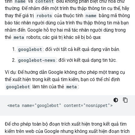
tính
name
và
content
đều không phân biệt chữ hoa chữ
thường. Để nhắm đến một trình thu thập thông tin cụ thể, hãy
thay thế giá trị
robots
của thuộc tính
name
bằng mã thông
báo tác nhân người dùng của trình thu thập thông tin mà bạn
nhắm đến. Google hỗ trợ hai mã tác nhân người dùng trong
thẻ
meta
robots
; các giá trị khác sẽ bị bỏ qua:
googlebot
: đối với tất cả kết quả dạng văn bản.
googlebot-news
: đối với kết quả dạng tin tức.
Ví dụ: Để hướng dẫn Google không cho phép một trang cụ
thể xuất hiện trong kết quả tìm kiếm, bạn có thể chỉ định
googlebot
làm tên của thẻ
meta
:
<meta name="googlebot" content="nosnippet">
Để cho phép toàn bộ đoạn trích xuất hiện trong kết quả tìm
kiếm trên web của Google nhưng không xuất hiện đoạn trích