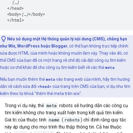
(…)
<
/
head
>

<
body
>
(…)
<
/
body
>

<
/
html
>
Nếu sử dụng một Hệ thống quản lý nội dung (CMS), chẳng hạn
như Wix, WordPress hoặc Blogger
, có thể bạn không trực tiếp chỉnh
sửa được HTML của mình hoặc không muốn làm vậy. Thay vào đó, có
thể CMS của bạn đã có một trang về chế độ cài đặt công cụ tìm kiếm
hoặc cơ chế khác để cho công cụ tìm kiếm biết về các thẻ
meta
.
Nếu bạn muốn thêm thẻ
meta
vào trang web của mình, hãy tìm hướng
dẫn về cách sửa đổi
<head>
của trang trên CMS của bạn, ví dụ như tìm
kiếm theo từ khoá "thêm thẻ
meta
trên wix".
Trong ví dụ này, thẻ
meta
robots
sẽ hướng dẫn các công cụ
tìm kiếm không cho trang xuất hiện trong kết quả tìm kiếm.
Giá trị của thuộc tính
name
(
robots
) chỉ định rằng quy tắc
này áp dụng cho mọi trình thu thập thông tin. Cả hai thuộc