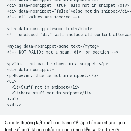
<div data-nosnippet="true">also not in snippet</div>

<div data-nosnippet="false">also not in snippet</div>
<!-- all values are ignored -->

<div data-nosnippet>some text</html>

<!-- unclosed "div" will include all content afterwar
<mytag data-nosnippet>some text</mytag>

<!-- NOT VALID: not a span, div, or section -->

<p>This text can be shown in a snippet.</p>

<div data-nosnippet>

<p>However, this is not in snippet.</p>

<ul>

  <li>Stuff not in snippet</li>

  <li>More stuff not in snippet</li>

</ul>

</div>
Google thường kết xuất các trang để lập chỉ mục nhưng quá
trình kết xuất không phải lúc nào cũng diễn ra. Do đó, việc