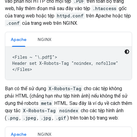
vào phản hồi HTTP cho mọi tệp
.PDF
trên toàn bộ trang
web, hãy thêm đoạn mã sau đây vào tệp
.htaccess
gốc
của trang web hoặc tệp
httpd.conf
trên Apache hoặc tệp
.conf
của trang web trên NGINX.
Apache
NGINX
<Files ~ "\.pdf$">

Header set X-Robots-Tag "noindex, nofollow"

</Files>
Bạn có thể sử dụng
X-Robots-Tag
cho các tệp không
phải HTML (chẳng hạn như tệp hình ảnh) nếu không thể sử
dụng thẻ
robots
meta
HTML. Sau đây là ví dụ về cách thêm
quy tắc
X-Robots-Tag
noindex
cho các tệp hình ảnh
(
.png
,
.jpeg
,
.jpg
,
.gif
) trên toàn bộ trang web:
Apache
NGINX