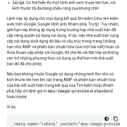
large
: Có thể hiển thị một hình ảnh xem trước lớn hơn, với
kích thước tối đa bằng chiều rộng của khung nhìn.
Lệnh này áp dụng cho mọi dạng kết quả tìm kiếm (như tìm kiếm
web trên Google, Google Hình ảnh, Khám phá, Trợ lý). Tuy nhiên,
giới hạn này không áp dụng trong trường hợp nhà xuất bản đã
cấp riêng quyền sử dụng nội dung. Ví dụ: nếu nhà xuất bản cung
cấp nội dung dưới dạng dữ liệu có cấu trúc trong trang (chẳng
hạn như AMP và phiên bản chuẩn hóa của một bài viết) hoặc có
thỏa thuận cấp phép với Google, thì chế độ cài đặt này sẽ không
cản trở những phương thức sử dụng cụ thể hơn mà nhà xuất
bản đó đã cho phép.
Nếu bạn không muốn Google sử dụng những hình thu nhỏ có
kích thước lớn hơn khi các trang AMP và phiên bản chuẩn hóa
của bài viết xuất hiện trong kết quả của Tìm kiếm hoặc Khám
max-image-preview
standard
phá, hãy chỉ định giá trị
là
none
hoặc
.
Ví dụ:
<meta name="robots" content="max-image-preview:st