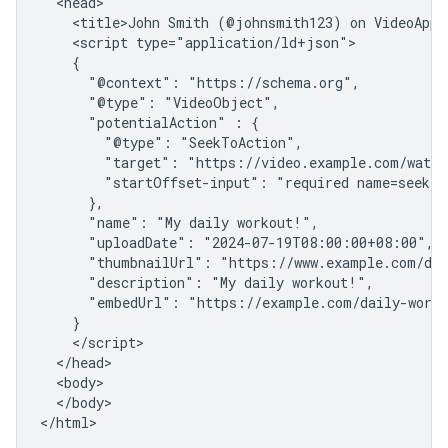
  <head>

    <title>John Smith (@johnsmith123) on VideoApp:
    <script type="application/ld+json">

    {

      "@context": "https://schema.org",

      "@type": "VideoObject",

      "potentialAction" : {

        "@type": "SeekToAction",

        "target": "https://video.example.com/watch
        "startOffset-input": "required name=seek_to
      },

      "name": "My daily workout!",

      "uploadDate": "2024-07-19T08:00:00+08:00",

      "thumbnailUrl": "https://www.example.com/dai
      "description": "My daily workout!",

      "embedUrl": "https://example.com/daily-worko
    }

    </script>

  </head>

  <body>

  </body>

</html>