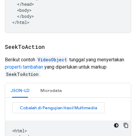
  </head>

  <body>

  </body>

</html>
Seek
To
Action
Berikut contoh
VideoObject
tunggal yang menyertakan
properti tambahan
yang diperlukan untuk markup
SeekToAction
.
JSON-LD
Microdata
<html>
