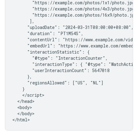
        "https://example.com/photos/1x1/photo.jpg",
        "https://example.com/photos/4x3/photo.jpg",
        "https://example.com/photos/16x9/photo.jpg"
       ],

      "uploadDate": "2024-03-31T08:00:00+08:00",

      "duration": "PT1M54S",

      "contentUrl": "https://www.example.com/video
      "embedUrl": "https://www.example.com/embed/1
      "interactionStatistic": {

        "@type": "InteractionCounter",

        "interactionType": { "@type": "WatchAction
        "userInteractionCount": 5647018

      },

      "regionsAllowed": ["US", "NL"]

    }

    </script>

  </head>

  <body>

  </body>

</html>