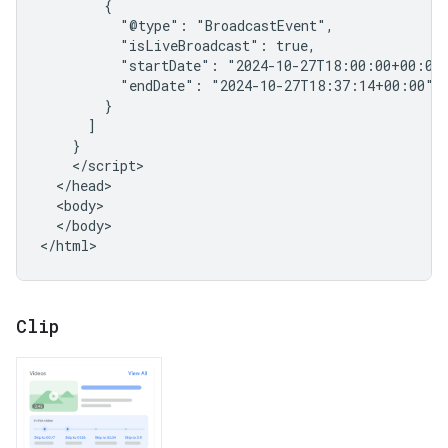
        {

          "@type": "BroadcastEvent",

          "isLiveBroadcast": true,

          "startDate": "2024-10-27T18:00:00+00:00"
          "endDate": "2024-10-27T18:37:14+00:00"

        }

      ]

    }

    </script>

  </head>

  <body>

  </body>

</html>
Clip