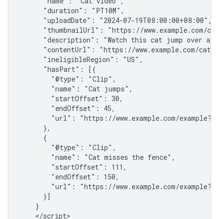
      "name": "Cat video",

      "duration": "PT10M",

      "uploadDate": "2024-07-19T08:00:00+08:00",

      "thumbnailUrl": "https://www.example.com/cat
      "description": "Watch this cat jump over a fe
      "contentUrl": "https://www.example.com/cat_v
      "ineligibleRegion": "US",

      "hasPart": [{

        "@type": "Clip",

        "name": "Cat jumps",

        "startOffset": 30,

        "endOffset": 45,

        "url": "https://www.example.com/example?t=
      },

      {

        "@type": "Clip",

        "name": "Cat misses the fence",

        "startOffset": 111,

        "endOffset": 150,

        "url": "https://www.example.com/example?t=
      }]

    }

    </script>
