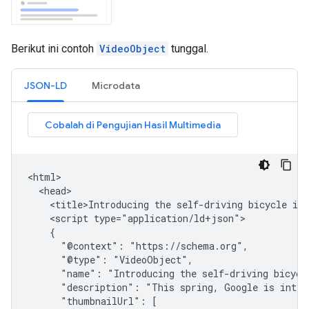
Berikut ini contoh
VideoObject
tunggal.
JSON-LD
Microdata
<html>

  <head>

    <title>Introducing the self-driving bicycle in 
    <script type="application/ld+json">

    {

      "@context": "https://schema.org",

      "@type": "VideoObject",

      "name": "Introducing the self-driving bicycle
      "description": "This spring, Google is intro
      "thumbnailUrl": [
