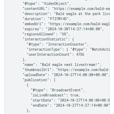
      "@type": "VideoObject",

      "contentURL": "https://example.com/bald-eagl
      "description": "Bald eagle at the park livest
      "duration": "PT37M14S",

      "embedUrl": "https://example.com/bald-eagle-
      "expires": "2024-10-30T14:37:14+00:00",

      "regionsAllowed": "US",

      "interactionStatistic": {

        "@type": "InteractionCounter",

        "interactionType": { "@type": "WatchAction
        "userInteractionCount": 4756

      },

      "name": "Bald eagle nest livestream!",

      "thumbnailUrl": "https://example.com/bald-ea
      "uploadDate": "2024-10-27T14:00:00+00:00",

      "publication": [

        {

          "@type": "BroadcastEvent",

          "isLiveBroadcast": true,

          "startDate": "2024-10-27T14:00:00+00:00"
          "endDate": "2024-10-27T14:37:14+00:00"

        },
