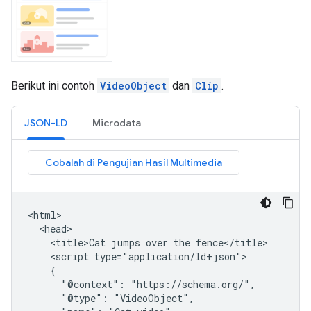
Berikut ini contoh
VideoObject
dan
Clip
.
JSON-LD
Microdata
<html>

  <head>

    <title>Cat jumps over the fence</title>

    <script type="application/ld+json">

    {

      "@context": "https://schema.org/",

      "@type": "VideoObject",
