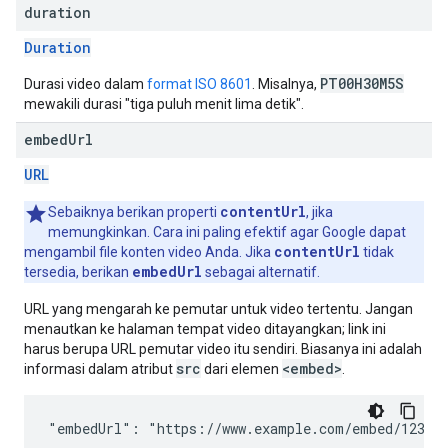
duration
Duration
PT00H30M5S
Durasi video dalam
format ISO 8601
. Misalnya,
mewakili durasi "tiga puluh menit lima detik".
embed
Url
URL
contentUrl
Sebaiknya berikan properti
, jika
memungkinkan. Cara ini paling efektif agar Google dapat
contentUrl
mengambil file konten video Anda. Jika
tidak
embedUrl
tersedia, berikan
sebagai alternatif.
URL yang mengarah ke pemutar untuk video tertentu. Jangan
menautkan ke halaman tempat video ditayangkan; link ini
harus berupa URL pemutar video itu sendiri. Biasanya ini adalah
src
<embed>
informasi dalam atribut
dari elemen
.
"embedUrl": "https://www.example.com/embed/123"