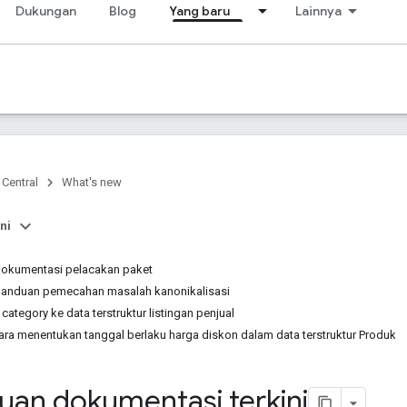
Dukungan
Blog
Yang baru
Lainnya
 Central
What's new
ni
okumentasi pelacakan paket
anduan pemecahan masalah kanonikalisasi
tegory ke data terstruktur listingan penjual
ra menentukan tanggal berlaku harga diskon dalam data terstruktur Produk
an dokumentasi terkini