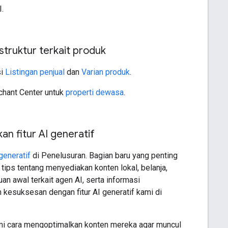
I.
struktur terkait produk
si
Listingan penjual
dan
Varian produk
.
chant Center untuk
properti dewasa
.
 fitur AI generatif
generatif
di Penelusuran. Bagian baru yang penting
ps tentang menyediakan konten lokal, belanja,
n awal terkait agen AI, serta informasi
 kesuksesan dengan fitur AI generatif kami di
mi cara mengoptimalkan konten mereka agar muncul