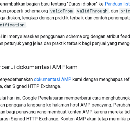
Menambahkan bagian baru tentang "Durasi diskon" ke
Panduan list
an properti schema.org
validFrom
,
validThrough
, dan
pri
rga diskon, lengkap dengan praktik terbaik dan contoh penempa
cification
.
al ini menyelaraskan penggunaan schema.org dengan atribut fee
 petunjuk yang jelas dan praktik terbaik bagi penjual yang mengg
barui dokumentasi AMP kami
Menyederhanakan
dokumentasi AMP
kami dengan menghapus refer
, dan Signed HTTP Exchange.
ulai hari ini, Google Penelusuran memperbarui cara menghubung
an pengguna langsung ke halaman host AMP penayang. Perubah
aan bagi penayang yang membuat konten AMP, karena mereka tid
rasi Signed HTTP Exchange. Konten AMP akan tetap memiliki pe