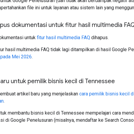
 untuk Google Penelusuran (dan tidak akan berdampak negatif atau
ertahankan file ini untuk layanan atau sistem lain yang menggu
us dokumentasi untuk fitur hasil multimedia FA
Dokumentasi untuk
fitur hasil multimedia FAQ
dihapus.
itur hasil multimedia FAQ tidak lagi ditampilkan di hasil Google
 pada Mei 2026
.
baru untuk pemilik bisnis kecil di Tennessee
Membuat artikel baru yang menjelaskan
cara pemilik bisnis kecil
an
.
ntuk membantu bisnis kecil di Tennessee mempelajari cara menda
asi di Google Penelusuran (misalnya, mendaftar ke Search Console