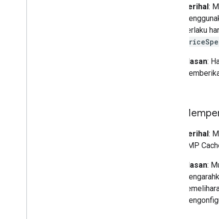
Perihal
: 
menggunak
berlaku ha
PriceSpe
Alasan
: H
memberikan
1 Juli
Memper
Perihal
: 
AMP Cache
Alasan
: M
mengarahk
pemelihar
mengonfigu