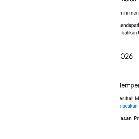
Halaman ini men
Untuk mendapatk
atau tambahkan 
Juli 2026
14 Juli
Memperb
Perihal
: 
pelacakan
Alasan
: P
10 Juli