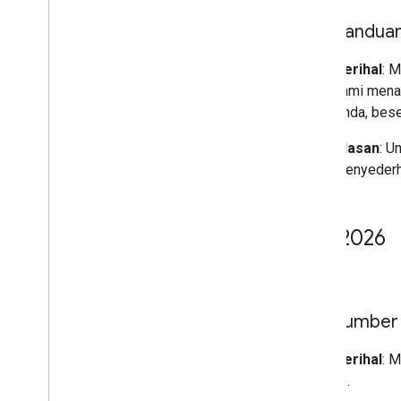
Panduan
Perihal
: 
kami mena
Anda, bese
Alasan
: U
menyederh
Mei 2026
27 Mei
Sumber p
Perihal
: 
AI.