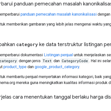
arui panduan pemecahan masalah kanonikalisas
Memperbarui
panduan pemecahan masalah kanonikalisasi
dengan m
ntuk memberikan gambaran yang lebih jelas mengenai waktu yang 
bahkan
category
ke data terstruktur listingan pe
Memperbarui dokumentasi
Listingan penjual
untuk menjelaskan se
category
dengan jenis
Text
dan
CategoryCode
. Hal ini se
but
product_type
dan
google_product_category
.
ntuk membantu penjual menyertakan informasi kategori, baik yan
ema.org mereka guna meningkatkan kualitas informasi produk d
elas cara menentukan tanggal berlaku harga dis