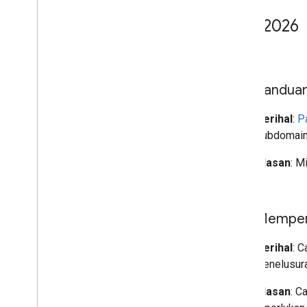
Juni 2026
17 Juni
Panduan
Perihal
:
P
subdomain
Alasan
: M
15 Juni
Memperj
Perihal
: 
Penelusura
Alasan
: C