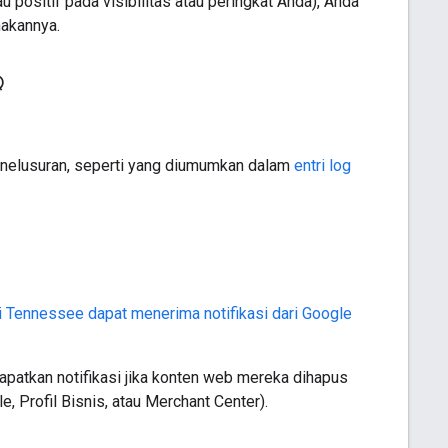
 positif pada visibilitas atau peringkat Anda), Anda
nakannya.
Q
 Penelusuran, seperti yang diumumkan dalam
entri log
 di Tennessee dapat menerima notifikasi dari Google
patkan notifikasi jika konten web mereka dihapus
, Profil Bisnis, atau Merchant Center).