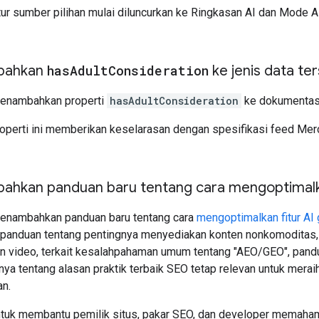
itur sumber pilihan mulai diluncurkan ke Ringkasan AI dan Mode A
bahkan
has
Adult
Consideration
ke jenis data ter
Menambahkan properti
hasAdultConsideration
ke dokumenta
roperti ini memberikan keselarasan dengan spesifikasi feed Mer
hkan panduan baru tentang cara mengoptimalkan
Menambahkan panduan baru tentang cara
mengoptimalkan fitur AI 
anduan tentang pentingnya menyediakan konten nonkomoditas, ti
n video, terkait kesalahpahaman umum tentang "AEO/GEO", pandua
ya tentang alasan praktik terbaik SEO tetap relevan untuk meraih
n.
ntuk membantu pemilik situs, pakar SEO, dan developer memaha