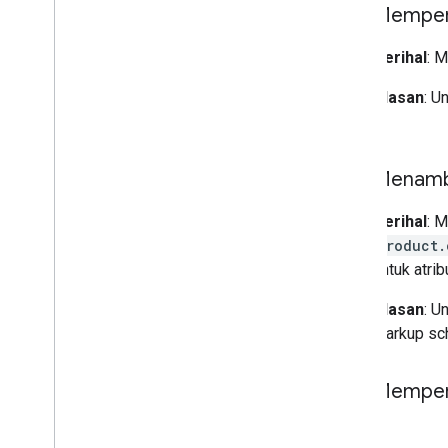
Memperb
Perihal
: 
Alasan
: U
7 Juli
Menam
Perihal
: 
Product.
untuk atri
Alasan
: U
markup sch
Memperj