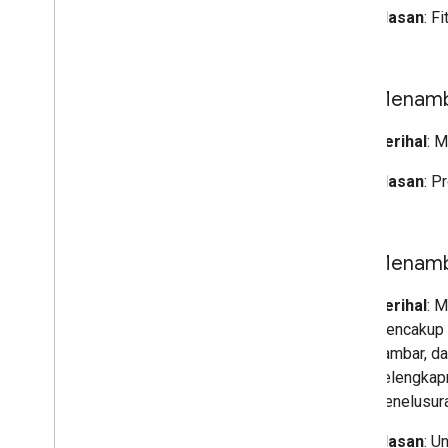
Alasan
: F
20 Mei
Menam
Perihal
: 
Alasan
: P
15 Mei
Menamba
Perihal
: 
mencakup p
gambar, da
selengkapn
Penelusura
Alasan
: U