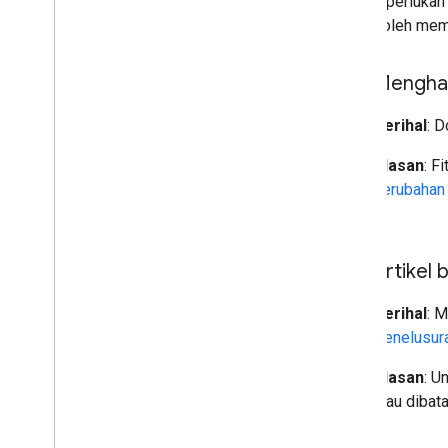
diperlukan
boleh memp
Menghap
Perihal
: 
Alasan
: F
perubahan
12 Juni
Artikel 
Perihal
: 
Penelusur
Alasan
: U
atau dibat
5 Juni