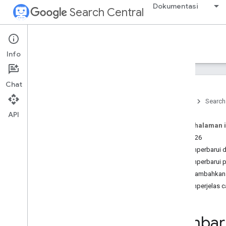
Dokumentasi
Search Central
What's new
Info
Semua pembaruan
Chat
Pembaruan dokumentasi terkini
Beranda
Search
Video You
Tube baru
API
Episode podcast terbaru
Pada halaman i
Juli 2026
Memperbarui d
Memperbarui p
Menambahkan ca
Memperjelas ca
Pembaru