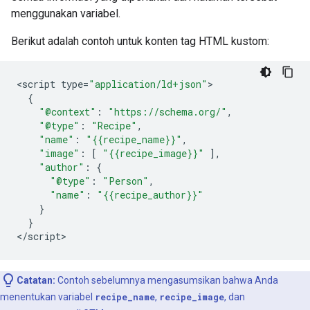
menggunakan variabel.
Berikut adalah contoh untuk konten tag HTML kustom:
<
script
type
=
"application/ld+json"
{
"@context"
:
"https://schema.org/"
,
"@type"
:
"Recipe"
,
"name"
:
"{{recipe_name}}"
,
"image"
:
[
"{{recipe_image}}"
],
"author"
:
{
"@type"
:
"Person"
,
"name"
:
"{{recipe_author}}"
}
}
<
/script
>
Catatan:
Contoh sebelumnya mengasumsikan bahwa Anda
menentukan variabel
recipe_name
,
recipe_image
, dan