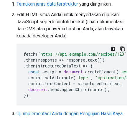
Temukan jenis data terstruktur
yang diinginkan.
Edit HTML situs Anda untuk menyertakan cuplikan
JavaScript seperti contoh berikut (lihat dokumentasi
dari CMS atau penyedia hosting Anda, atau tanyakan
kepada developer Anda).
fetch
(
'https://api.example.com/recipes/123'
)
.
then
(
response
=>
response
.
text
())
.
then
(
structuredDataText
=>
{
const
script
=
document
.
createElement
(
'scri
script
.
setAttribute
(
'type'
,
'application/ld
script
.
textContent
=
structuredDataText
;
document
.
head
.
appendChild
(
script
);
});
Uji implementasi Anda dengan Pengujian Hasil Kaya
.