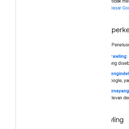
Google tidak men
Dasar-Dasar Go
Memperken
Google Penelusu
Crawling:
yang diseb
Penginde
Google, ya
Penayanga
relevan de
Crawling