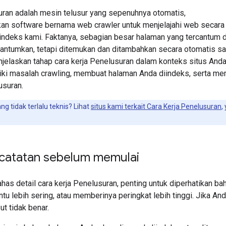
ran adalah mesin telusur yang sepenuhnya otomatis,
n software bernama web crawler untuk menjelajahi web secara
indeks kami. Faktanya, sebagian besar halaman yang tercantum d
cantumkan, tetapi ditemukan dan ditambahkan secara otomatis s
jelaskan tahap cara kerja Penelusuran dalam konteks situs And
i masalah crawling, membuat halaman Anda diindeks, serta mem
usuran.
g tidak terlalu teknis? Lihat
situs kami terkait Cara Kerja Penelusuran
,
catatan sebelum memulai
s detail cara kerja Penelusuran, penting untuk diperhatikan 
entu lebih sering, atau memberinya peringkat lebih tinggi. Jika A
ut tidak benar.