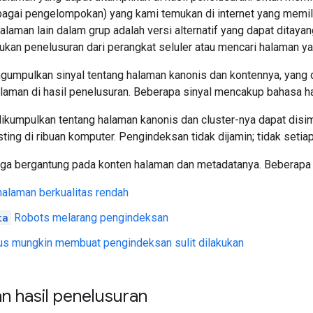
bagai pengelompokan) yang kami temukan di internet yang memili
alaman lain dalam grup adalah versi alternatif yang dapat ditay
an penelusuran dari perangkat seluler atau mencari halaman yang
umpulkan sinyal tentang halaman kanonis dan kontennya, yang da
aman di hasil penelusuran. Beberapa sinyal mencakup bahasa ha
dikumpulkan tentang halaman kanonis dan cluster-nya dapat disim
ting di ribuan komputer. Pengindeksan tidak dijamin; tidak seti
uga bergantung pada konten halaman dan metadatanya. Beberap
halaman berkualitas rendah
ta
Robots
melarang pengindeksan
us mungkin membuat pengindeksan sulit dilakukan
n hasil penelusuran