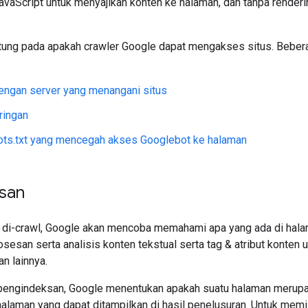
vaScript untuk menyajikan konten ke halaman, dan tanpa renderi
tung pada apakah crawler Google dapat mengakses situs. Bebe
engan server yang menangani situs
ringan
ots.txt yang mencegah akses Googlebot ke halaman
san
 di-crawl, Google akan mencoba memahami apa yang ada di halam
san serta analisis konten tekstual serta tag & atribut konten 
dan lainnya.
pengindeksan, Google menentukan apakah suatu halaman merup
halaman yang dapat ditampilkan di hasil penelusuran. Untuk me