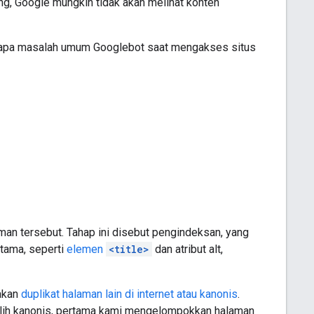
ng, Google mungkin tidak akan melihat konten
rapa masalah umum Googlebot saat mengakses situs
an tersebut. Tahap ini disebut pengindeksan, yang
utama, seperti
elemen
<title>
dan atribut alt,
akan
duplikat halaman lain di internet atau kanonis
.
milih kanonis, pertama kami mengelompokkan halaman