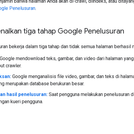
jamin bahwa halaman Anda akan di-crawl, diindeks, atau ditayan
ogle Penelusuran
.
alkan tiga tahap Google Penelusuran
ran bekerja dalam tiga tahap dan tidak semua halaman berhasil m
Google mendownload teks, gambar, dan video dari halaman yang 
ut crawler.
ksan:
Google menganalisis file video, gambar, dan teks di halam
ng merupakan database berukuran besar.
n hasil penelusuran:
Saat pengguna melakukan penelusuran di
ngan kueri pengguna.