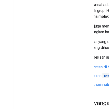
(juga dikenal se
mewakili grup. H
pengguna melakuk
Google juga meng
menayangkan hal
Informasi yang 
besar yang dihos
Pengindeksan j
Konten di 
Aturan
me
Desain sit
Penayanga