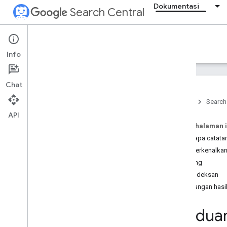
Dokumentasi
Search Central
Documentation
Info
Pengantar
Chat
Dasar-Dasar Penelusuran
Beranda
Search
API
Dasar-dasar SEO
Pada halaman i
Panduan Memulai SEO
Beberapa catata
Cara kerja Google Penelusuran
Memperkenalkan 
Membuat konten yang bermanfaat
,
tepercaya
,
dan mengutamakan
Crawling
pengguna
Pengindeksan
Dasar-dasar AI generatif
Penayangan hasi
Mempertahankan SEO situs Anda
Panduan developer untuk
Panduan
Penelusuran
Apakah Anda membutuhkan SEO?