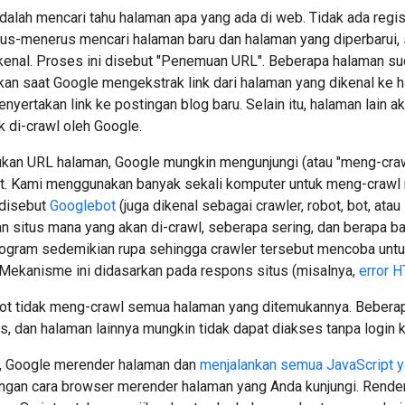
dalah mencari tahu halaman apa yang ada di web. Tidak ada regi
rus-menerus mencari halaman baru dan halaman yang diperbarui,
kenal. Proses ini disebut "Penemuan URL". Beberapa halaman sud
kan saat Google mengekstrak link dari halaman yang dikenal ke h
enyertakan link ke postingan blog baru. Selain itu, halaman lain
uk di-crawl oleh Google.
an URL halaman, Google mungkin mengunjungi (atau "meng-crawl
t. Kami menggunakan banyak sekali komputer untuk meng-crawl 
 disebut
Googlebot
(juga dikenal sebagai crawler, robot, bot, at
 situs mana yang akan di-crawl, seberapa sering, dan berapa ba
ogram sedemikian rupa sehingga crawler tersebut mencoba untuk 
ekanisme ini didasarkan pada respons situs (misalnya,
error H
ot tidak meng-crawl semua halaman yang ditemukannya. Beber
us, dan halaman lainnya mungkin tidak dapat diakses tanpa login k
, Google merender halaman dan
menjalankan semua JavaScript 
engan cara browser merender halaman yang Anda kunjungi. Renderin