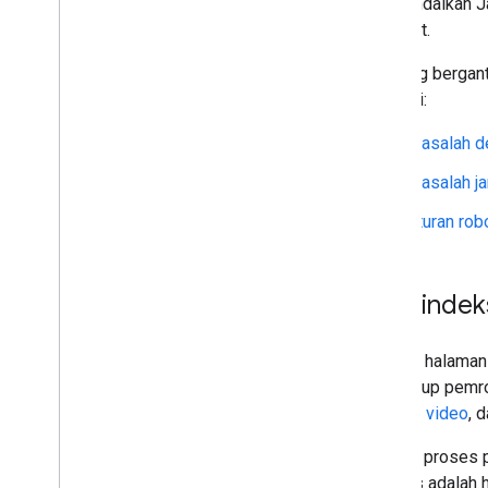
mengandalkan Ja
tersebut.
Crawling bergan
meliputi:
Masalah d
Masalah ja
Aturan rob
Pengindek
Setelah halaman
mencakup pemrose
gambar
,
video
, 
Selama proses 
Kanonis adalah 