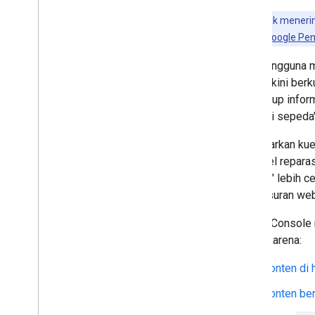
Google tidak meneri
lanjut iklan di Google P
Saat pengguna m
kami yakini berk
mencakup informa
reparasi sepeda
Berdasarkan kuer
"bengkel repara
modern" lebih ce
penelusuran we
Search Console m
terjadi karena:
Konten di 
Konten ber