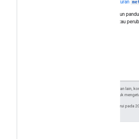
Aturan
me
Meskipun pandua
memantau peruba
Kecuali dinyatakan lain, k
Apache 2.0
. Untuk mengeta
Terakhir diperbarui pada 2