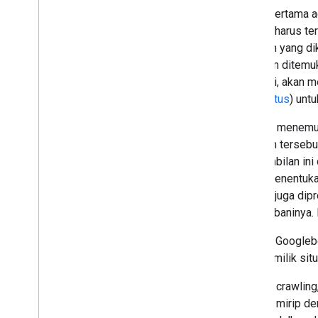
Tahap pertama a
Google harus te
halaman yang di
lain akan ditemu
kategori, akan m
(
peta situs
) unt
Setelah menemuk
halaman tersebu
pengambilan ini
untuk menentukan
Google
juga dipr
membebaninya. M
Namun, Googleb
oleh pemilik sit
Selama crawling
terbaru, mirip d