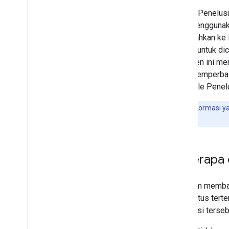
Panduan tentang alat dan saran SEO
Google Penelusu
pihak ketiga
yang menggunaka
ditambahkan ke 
Crawling dan pengindeksan
manual untuk di
Dokumen ini men
Peringkat dan tampilan
Anda memperbaik
penelusuran
di Google Penel
Pemantauan dan proses debug
Mencari informasi yan
penelusur.
Panduan khusus situs
Beberapa 
Sebelum membaha
crawl situs tert
informasi terseb