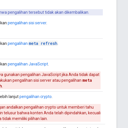
wa pengalihan tersebut tidak akan dikembalikan.
pkan
pengalihan sisi server
.
meta refresh
pkan
pengalihan
.
pkan
pengalihan JavaScript
.
a gunakan pengalihan JavaScript jika Anda tidak dapat
meta
kukan pengalihan sisi server atau pengalihan
h
.
lebih lanjut
pengalihan
crypto
.
an andalkan pengalihan
crypto
untuk memberi tahu
n telusur bahwa konten Anda telah dipindahkan, kecuali
 tidak memiliki pilihan lain.