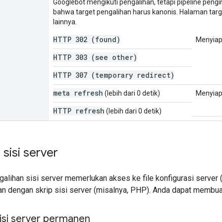
Googlebot mengikuti pengalihan, tetapi pipeline pen
bahwa target pengalihan harus kanonis. Halaman targe
lainnya.
HTTP 302 (found)
Menyia
HTTP 303 (see other)
HTTP 307 (temporary redirect)
meta refresh
(lebih dari 0 detik)
Menyia
HTTP refresh
(lebih dari 0 detik)
 sisi server
lihan sisi server memerlukan akses ke file konfigurasi server (
an dengan skrip sisi server (misalnya, PHP). Anda dapat membua
isi server permanen