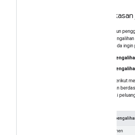
Panduan khusus situs
Ringkasan 
Meskipun pengg
jenis pengalihan
lama Anda ingin 
Pengalih
Pengalih
Tabel berikut m
diurutkan berda
memiliki peluang
Anda:
Jenis pengaliha
Permanen