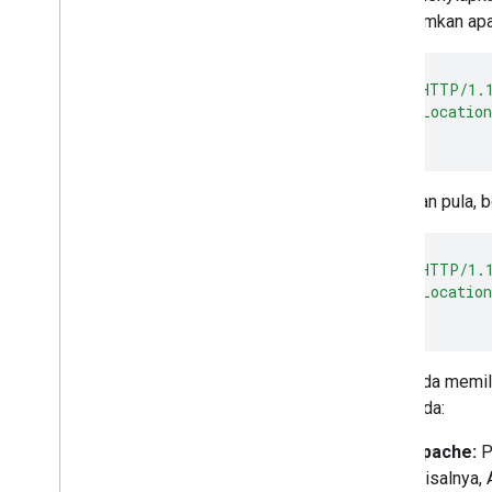
mengirimkan apa 
header
(
'HTTP/1.1
header
(
'Location
exit
();
Demikian pula, 
header
(
'HTTP/1.
header
(
'Location
exit
();
Jika Anda memili
web Anda:
Apache:
P
Misalnya,