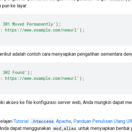
pun ke layar:
 301 Moved Permanently'
);
: https://www.example.com/newurl'
);
berikut adalah contoh cara menyiapkan pengalihan sementara de
1 302 Found'
);
: https://www.example.com/newurl'
);
ki akses ke file konfigurasi server web, Anda mungkin dapat menu
elajari
Tutorial
.htaccess
Apache
,
Panduan Penulisan Ulang U
 Anda dapat menggunakan
mod_alias
untuk menyiapkan bentuk p