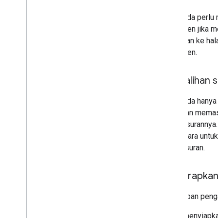
Jika Anda perlu 
permanen jika m
diarahkan ke ha
permanen.
Pengalihan s
Jika Anda hanya
juga akan memas
Penelusurannya. 
sementara untuk
penelusuran.
Menerapkan 
Penerapan penga
Untuk menyiapka