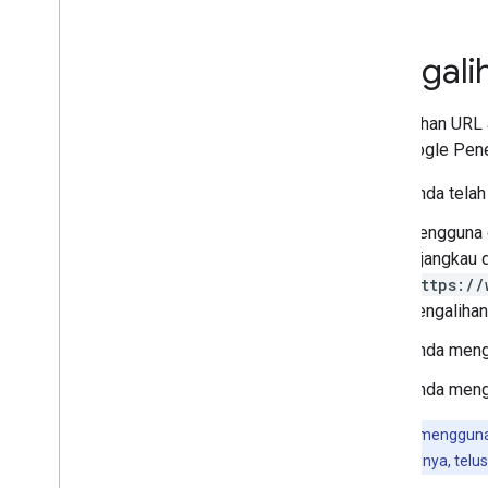
robots
.
txt
Kanonikalisasi
Pengali
Pengindeksan yang
memprioritaskan situs seluler
AMP
Pengalihan URL 
Java
Script
dan Google Pene
Metadata halaman dan konten
Penghapusan
Anda telah
Pemindahan dan perubahan situs
Pengguna d
Pengalihan dan Google
dijangkau 
Penelusuran
https://
Pemindahan situs
pengalihan
Pengujian A
/
B
Menjeda atau menonaktifkan
Anda mengg
situs untuk sementara
Anda meng
Peringkat dan tampilan
penelusuran
Jika Anda menggunaka
bantuan (misalnya, telus
Pemantauan dan proses debug