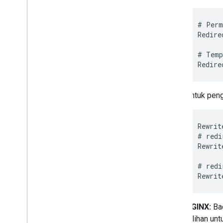
# Perm
Redire
# Temp
Redire
Untuk peng
Rewrit
# redi
Rewrit
# redi
Rewrit
NGINX:
Bac
pilihan un