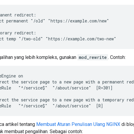
anent redirect:

ct permanent "/old" "https://example.com/new"

orary redirect:

ct temp "/two-old" "https://example.com/two-new"
alihan yang lebih kompleks, gunakan
mod_rewrite
. Contoh:
eEngine on

rect the service page to a new page with a permanent redi
eRule   "^/service$"  "/about/service"  [R=301]

rect the service page to a new page with a temporary redi
eRule   "^/service$"  "/about/service"  [R]
a artikel tentang
Membuat Aturan Penulisan Ulang NGINX
di blo
tuk membuat pengalihan. Sebagai contoh: