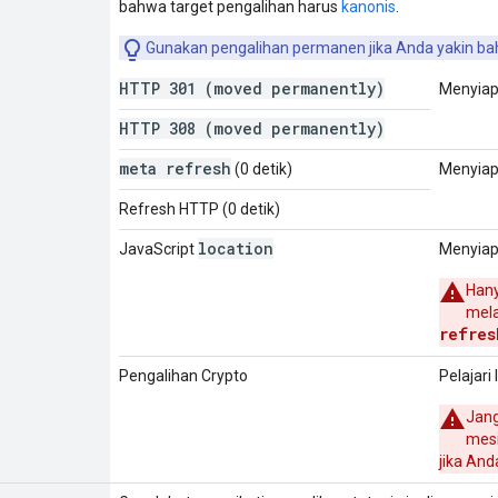
bahwa target pengalihan harus
kanonis
.
Gunakan pengalihan permanen jika Anda yakin bah
HTTP 301 (moved permanently)
Menyia
HTTP 308 (moved permanently)
meta refresh
(0 detik)
Menyia
Refresh HTTP (0 detik)
location
JavaScript
Menyia
Hany
mela
refres
Pengalihan
Crypto
Pelajari 
Jang
mesi
jika Anda