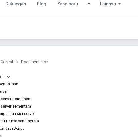
Dukungan
Blog
Yang baru
Lainnya
 Central
Documentation
ni
pengalihan
erver
i server permanen
i server sementara
galihan sisi server
 HTTP-nya yang setara
ion JavaScript
o