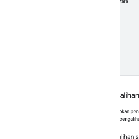
Sementara
Pengalihan
Menyiapkan penga
header pengalih
Pengalihan s