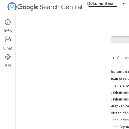
Dokumentasi
Search Central
Documentation
Info
Pengantar
Chat
Dasar-Dasar Penelusuran
Beranda
Search
API
Dasar-dasar SEO
Pada halaman i
Ringkasan jenis 
Crawling dan pengindeksan
Pengalihan sisi s
Ringkasan
Pengalihan sis
Jenis file yang dapat diindeks oleh
Google
Pengalihan sis
Struktur URL
Menerapkan pen
Tautan
meta refresh dan
Peta Situs
Pengalihan locat
Pengelolaan crawler
Pengalihan Crypt