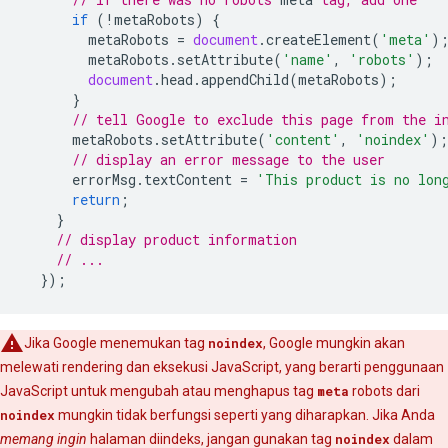
if
(
!
metaRobots
)
{
metaRobots
=
document
.
createElement
(
'meta'
)
metaRobots
.
setAttribute
(
'name'
,
'robots'
);
document
.
head
.
appendChild
(
metaRobots
);
}
// tell Google to exclude this page from the i
metaRobots
.
setAttribute
(
'content'
,
'noindex'
);
// display an error message to the user
errorMsg
.
textContent
=
'This product is no lon
return
;
}
// display product information
// ...
});
Jika Google menemukan tag
noindex
, Google mungkin akan
melewati rendering dan eksekusi JavaScript, yang berarti penggunaan
JavaScript untuk mengubah atau menghapus tag
meta
robots
dari
noindex
mungkin tidak berfungsi seperti yang diharapkan. Jika Anda
memang ingin
halaman diindeks, jangan gunakan tag
noindex
dalam