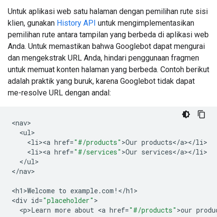
Untuk aplikasi web satu halaman dengan pemilihan rute sisi
klien, gunakan
History API
untuk mengimplementasikan
pemilihan rute antara tampilan yang berbeda di aplikasi web
Anda. Untuk memastikan bahwa Googlebot dapat mengurai
dan mengekstrak URL Anda, hindari penggunaan fragmen
untuk memuat konten halaman yang berbeda. Contoh berikut
adalah praktik yang buruk, karena Googlebot tidak dapat
me-resolve URL dengan andal:
<
nav
<
ul
<
li><a
href
=
"#/products"
>
Our
products
<
/
a
><
/
li
<
li><a
href
=
"#/services"
>
Our
services
<
/
a
><
/
li
<
/
ul
>

<
/nav
>

<
h1>Welcome
to
example
.
com
!
<
/h1
>

<
div
id
=
"placeholder"
<
p>Learn
more
about
<
a
href
=
"#/products"
>
our
produ