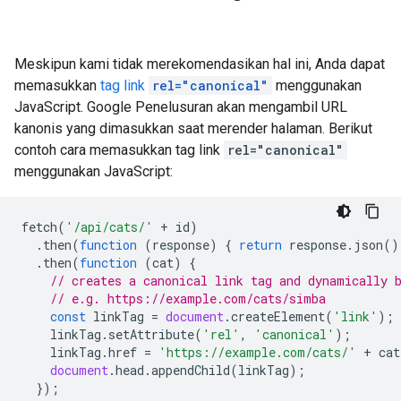
Meskipun kami tidak merekomendasikan hal ini, Anda dapat
memasukkan
tag link
rel="canonical"
menggunakan
JavaScript. Google Penelusuran akan mengambil URL
kanonis yang dimasukkan saat merender halaman. Berikut
contoh cara memasukkan tag link
rel="canonical"
menggunakan JavaScript:
fetch
(
'/api/cats/'
+
id
)
.
then
(
function
(
response
)
{
return
response
.
json
()
.
then
(
function
(
cat
)
{
// creates a canonical link tag and dynamically 
// e.g. https://example.com/cats/simba
const
linkTag
=
document
.
createElement
(
'link'
);
linkTag
.
setAttribute
(
'rel'
,
'canonical'
);
linkTag
.
href
=
'https://example.com/cats/'
+
cat
document
.
head
.
appendChild
(
linkTag
);
});