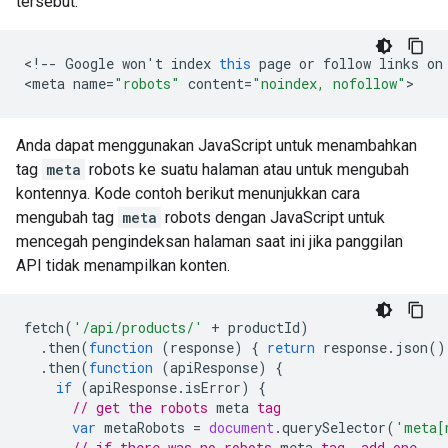
tersebut:
<
!--
Google
won
'
t
index
this
page
or
follow
links
on
<
meta
name
=
"robots"
content
=
"noindex, nofollow"
>
Anda dapat menggunakan JavaScript untuk menambahkan
tag
meta
robots
ke suatu halaman atau untuk mengubah
kontennya. Kode contoh berikut menunjukkan cara
mengubah tag
meta
robots
dengan JavaScript untuk
mencegah pengindeksan halaman saat ini jika panggilan
API tidak menampilkan konten.
fetch
(
'/api/products/'
+
productId
)
.
then
(
function
(
response
)
{
return
response
.
json
()
.
then
(
function
(
apiResponse
)
{
if
(
apiResponse
.
isError
)
{
// get the 
robots
meta
 tag
var
metaRobots
=
document
.
querySelector
(
'meta[
// if there was no 
robots
meta
 tag, add one