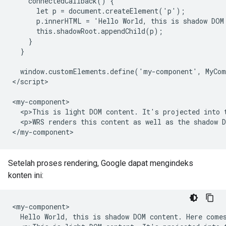
    connectedCallback() {

      let p = document.createElement('p');

      p.innerHTML = 'Hello World, this is shadow DOM
      this.shadowRoot.appendChild(p);

    }

  }

  window.customElements.define('my-component', MyCom
</script>

<my-component>

  <p>This is light DOM content. It's projected into t
  <p>WRS renders this content as well as the shadow D
</my-component>
Setelah proses rendering, Google dapat mengindeks
konten ini:
<my-component>

  Hello World, this is shadow DOM content. Here comes