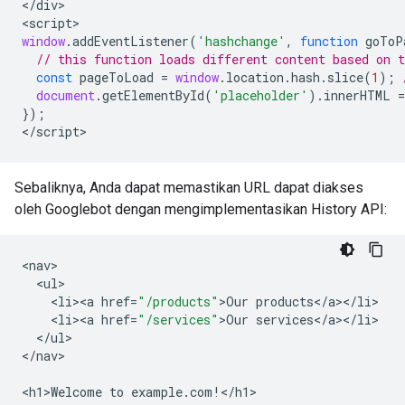
<
/div
>

<
script
window
.
addEventListener
(
'hashchange'
,
function
goToP
// this function loads different content based on 
const
pageToLoad
=
window
.
location
.
hash
.
slice
(
1
);
document
.
getElementById
(
'placeholder'
).
innerHTML
=
});
<
/script
>
Sebaliknya, Anda dapat memastikan URL dapat diakses
oleh Googlebot dengan mengimplementasikan History API:
<
nav
<
ul
<
li><a
href
=
"/products"
>
Our
products
<
/
a
><
/
li
<
li><a
href
=
"/services"
>
Our
services
<
/
a
><
/
li
<
/
ul
>

<
/nav
>

<
h1>Welcome
to
example
.
com
!
<
/h1
>
