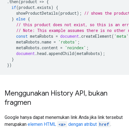
.
then
(
product
=>
{
if
(
product
.
exists
)
{
showProductDetails
(
product
);
// shows the produc
}
else
{
// this product does not exist, so this is an err
// Note: This example assumes there is no other 
const
metaRobots
=
document
.
createElement
(
'meta'
metaRobots
.
name
=
'robots'
;
metaRobots
.
content
=
'noindex'
;
document
.
head
.
appendChild
(
metaRobots
);
}
})
Menggunakan History API
,
bukan
fragmen
Google hanya dapat menemukan link Anda jika link tersebut
merupakan
elemen HTML
<a>
dengan atribut
href
.