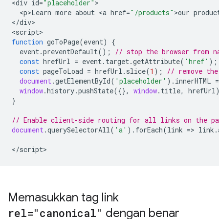
<
div
id
=
"placeholder"
<
p>Learn
more
about
<
a
href
=
"/products"
>
our
produc
<
/div
>

<
script
function
goToPage
(
event
)
{
event
.
preventDefault
();
// stop the browser from n
const
hrefUrl
=
event
.
target
.
getAttribute
(
'href'
);
const
pageToLoad
=
hrefUrl
.
slice
(
1
);
// remove the
document
.
getElementById
(
'placeholder'
).
innerHTML
=
window
.
history
.
pushState
({},
window
.
title
,
hrefUrl
}
// Enable client-side routing for all links on the pa
document
.
querySelectorAll
(
'a'
).
forEach
(
link
=>
link
.
<
/script
>
Memasukkan tag link
rel="canonical"
dengan benar