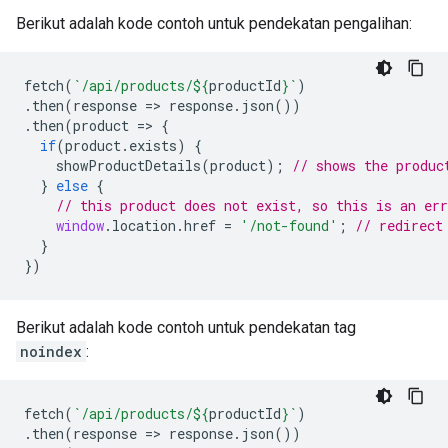
Berikut adalah kode contoh untuk pendekatan pengalihan:
fetch
(
`/api/products/
${
productId
}
`
)
.
then
(
response
=>
response
.
json
())
.
then
(
product
=>
{
if
(
product
.
exists
)
{
showProductDetails
(
product
);
// shows the produc
}
else
{
// this product does not exist, so this is an err
window
.
location
.
href
=
'/not-found'
;
// redirect
}
})
Berikut adalah kode contoh untuk pendekatan tag
noindex
:
fetch
(
`/api/products/
${
productId
}
`
)
.
then
(
response
=>
response
.
json
())