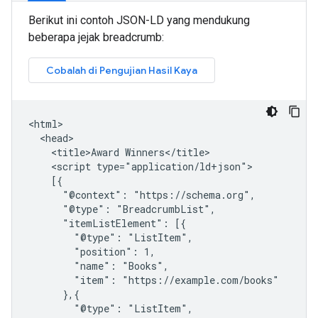
Berikut ini contoh JSON-LD yang mendukung
beberapa jejak breadcrumb:
<html>

  <head>

    <title>Award Winners</title>

    <script type="application/ld+json">

    [{

      "@context": "https://schema.org",

      "@type": "BreadcrumbList",

      "itemListElement": [{

        "@type": "ListItem",

        "position": 1,

        "name": "Books",

        "item": "https://example.com/books"

      },{

        "@type": "ListItem",
