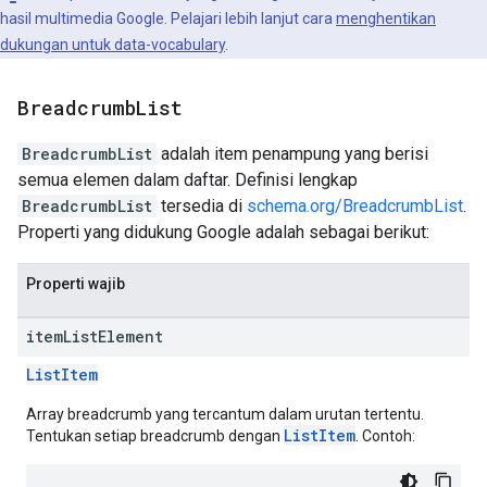
hasil multimedia Google. Pelajari lebih lanjut cara
menghentikan
dukungan untuk data-vocabulary
.
Breadcrumb
List
BreadcrumbList
adalah item penampung yang berisi
semua elemen dalam daftar. Definisi lengkap
BreadcrumbList
tersedia di
schema.org/BreadcrumbList
.
Properti yang didukung Google adalah sebagai berikut:
Properti wajib
item
List
Element
ListItem
Array breadcrumb yang tercantum dalam urutan tertentu.
ListItem
Tentukan setiap breadcrumb dengan
. Contoh: