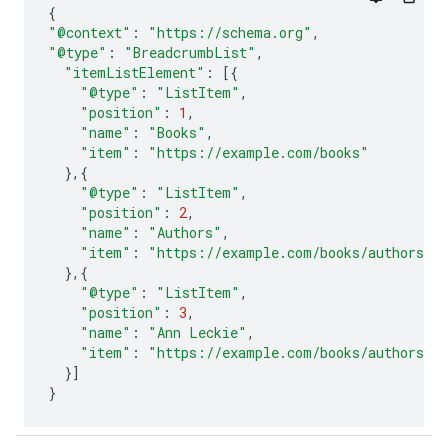
{
"@context"
:
"https://schema.org"
,
"@type"
:
"BreadcrumbList"
,
"itemListElement"
:
[{
"@type"
:
"ListItem"
,
"position"
:
1
,
"name"
:
"Books"
,
"item"
:
"https://example.com/books"
},{
"@type"
:
"ListItem"
,
"position"
:
2
,
"name"
:
"Authors"
,
"item"
:
"https://example.com/books/authors"
},{
"@type"
:
"ListItem"
,
"position"
:
3
,
"name"
:
"Ann Leckie"
,
"item"
:
"https://example.com/books/authors/a
}]
}