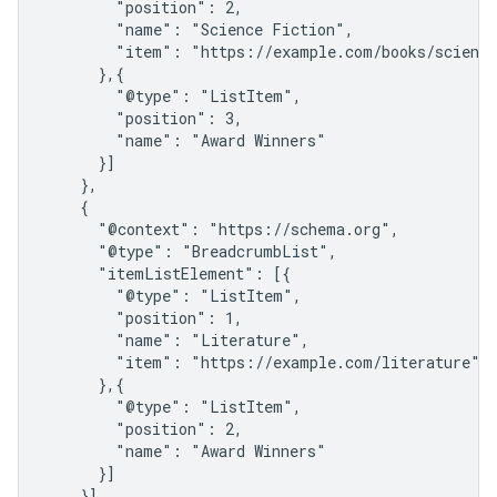
        "position": 2,

        "name": "Science Fiction",

        "item": "https://example.com/books/science
      },{

        "@type": "ListItem",

        "position": 3,

        "name": "Award Winners"

      }]

    },

    {

      "@context": "https://schema.org",

      "@type": "BreadcrumbList",

      "itemListElement": [{

        "@type": "ListItem",

        "position": 1,

        "name": "Literature",

        "item": "https://example.com/literature"

      },{

        "@type": "ListItem",

        "position": 2,

        "name": "Award Winners"

      }]

    }]
