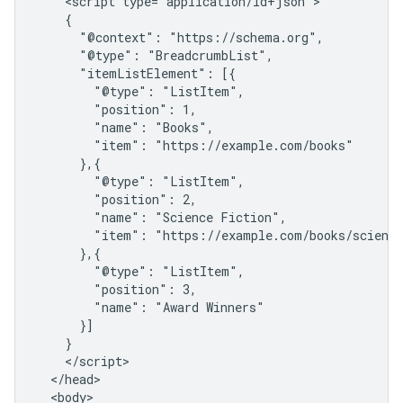
    <script type="application/ld+json">

    {

      "@context": "https://schema.org",

      "@type": "BreadcrumbList",

      "itemListElement": [{

        "@type": "ListItem",

        "position": 1,

        "name": "Books",

        "item": "https://example.com/books"

      },{

        "@type": "ListItem",

        "position": 2,

        "name": "Science Fiction",

        "item": "https://example.com/books/science
      },{

        "@type": "ListItem",

        "position": 3,

        "name": "Award Winners"

      }]

    }

    </script>

  </head>

  <body>
