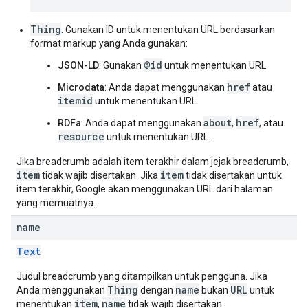
Thing
: Gunakan ID untuk menentukan URL berdasarkan
format markup yang Anda gunakan:
@id
JSON-LD
: Gunakan
untuk menentukan URL.
href
Microdata
: Anda dapat menggunakan
atau
itemid
untuk menentukan URL.
about
href
RDFa
: Anda dapat menggunakan
,
, atau
resource
untuk menentukan URL.
Jika breadcrumb adalah item terakhir dalam jejak breadcrumb,
item
item
tidak wajib disertakan. Jika
tidak disertakan untuk
item terakhir, Google akan menggunakan URL dari halaman
yang memuatnya.
name
Text
Judul breadcrumb yang ditampilkan untuk pengguna. Jika
Thing
name
URL
Anda menggunakan
dengan
bukan
untuk
item
name
menentukan
,
tidak wajib disertakan.