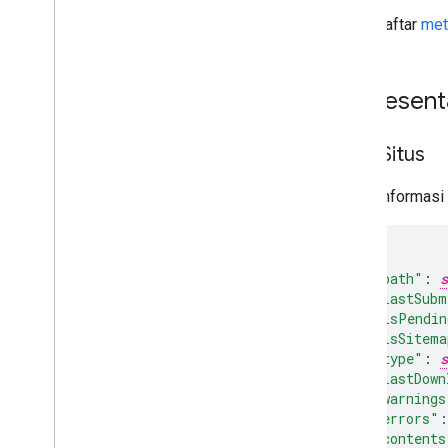
Untuk daftar
met
Represent
Peta Situs
Berisi informasi
"path"
:
s
"lastSubm
"isPendin
"isSitema
"type"
:
s
"lastDown
"warnings
"errors"
:
"contents