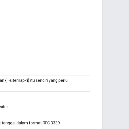
n {i>sitemap<i} itu sendiri yang perlu
situs.
mat tanggal dalam format RFC 3339