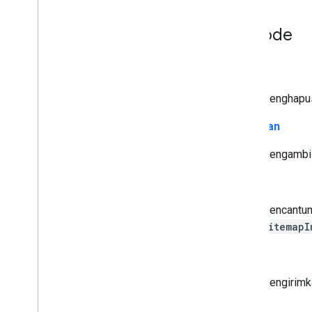
Metode
hapus
Menghapus 
dapatkan
Mengambil 
list
Mencantu
sitemapI
kirim
Mengirimka