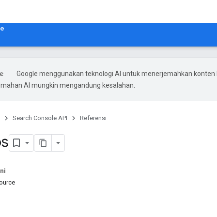
le
Google menggunakan teknologi AI untuk menerjemahkan konten
rjemahan AI mungkin mengandung kesalahan.
Search Console API
Referensi
ps
ni
source