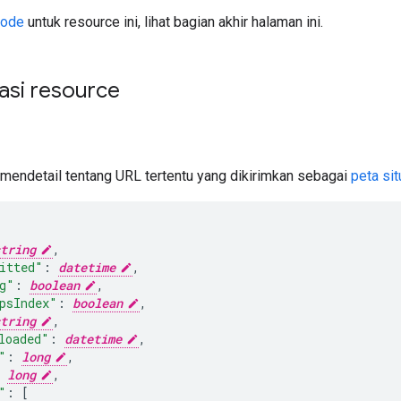
ode
untuk resource ini, lihat bagian akhir halaman ini.
asi resource
 mendetail tentang URL tertentu yang dikirimkan sebagai
peta sit
tring
,
itted"
:
datetime
,
g"
:
boolean
,
psIndex"
:
boolean
,
tring
,
loaded"
:
datetime
,
"
:
long
,
long
,
"
:
[