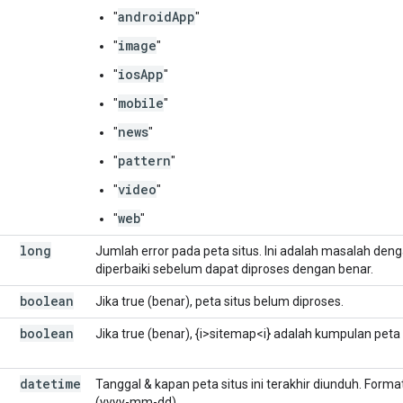
androidApp
"
"
image
"
"
iosApp
"
"
mobile
"
"
news
"
"
pattern
"
"
video
"
"
web
"
"
long
Jumlah error pada peta situs. Ini adalah masalah denga
diperbaiki sebelum dapat diproses dengan benar.
boolean
Jika true (benar), peta situs belum diproses.
boolean
Jika true (benar), {i>sitemap<i} adalah kumpulan peta 
datetime
Tanggal & kapan peta situs ini terakhir diunduh. For
(yyyy-mm-dd).