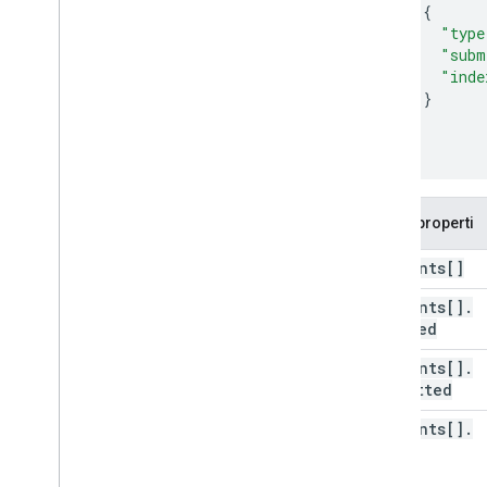
"type
"subm
"inde
]
}
Nama properti
contents[]
contents[]
.
indexed
contents[]
.
submitted
contents[]
.
type