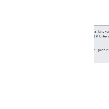
Kecuali dinyatakan lain, k
Lisensi Apache 2.0
. Untuk
afiliasinya.
Terakhir diperbarui pada 2
Forum
Menemukan jawaban dan
terhubung dengan pemilik
situs lain