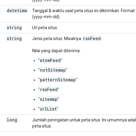
d
datetime
Tanggal & waktu saat peta situs ini dikirimkan. Form
(yyyy-mm-dd).
string
Url peta situs.
string
rss
Feed
Jenis peta situs. Misalnya:
.
Nilai yang dapat diterima:
atomFeed
"
"
notSitemap
"
"
patternSitemap
"
"
rssFeed
"
"
sitemap
"
"
urlList
"
"
long
Jumlah peringatan untuk peta situs. Ini umumnya adal
peta situs.