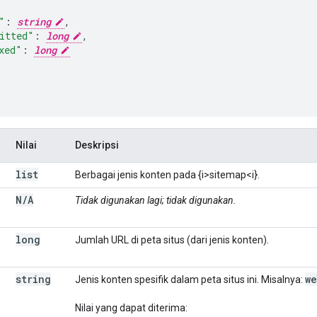
"
:
string
,
itted"
:
long
,
xed"
:
long
Nilai
Deskripsi
list
Berbagai jenis konten pada {i>sitemap<i}.
N
/
A
Tidak digunakan lagi; tidak digunakan.
long
Jumlah URL di peta situs (dari jenis konten).
string
we
Jenis konten spesifik dalam peta situs ini. Misalnya:
Nilai yang dapat diterima: