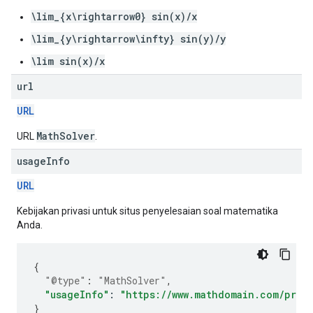
\lim_{x\rightarrow0} sin(x)/x
\lim_{y\rightarrow\infty} sin(y)/y
\lim sin(x)/x
url
URL
MathSolver
URL
.
usage
Info
URL
Kebijakan privasi untuk situs penyelesaian soal matematika
Anda.
{
"@type"
:
"MathSolver"
,
"usageInfo"
:
"https://www.mathdomain.com/priva
}