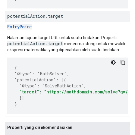
potential
Action
.
target
EntryPoint
Halaman tujuan target URL untuk suatu tindakan. Properti
potentialAction.target
menerima string untuk mewakili
ekspresi matematika yang dipecahkan oleh suatu tindakan.
{
"@type"
:
"MathSolver"
,
"potentialAction"
:
[{
"@type"
:
"SolveMathAction"
,
"target"
:
"https://mathdomain.com/solve?q={ma
}]
}
Properti yang direkomendasikan