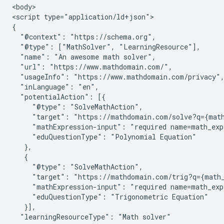
<body>

<script type="application/ld+json">

{

  "@context": "https://schema.org",

  "@type": ["MathSolver", "LearningResource"],

  "name": "An awesome math solver",

  "url": "https://www.mathdomain.com/",

  "usageInfo": "https://www.mathdomain.com/privacy",
  "inLanguage": "en",

  "potentialAction": [{

     "@type": "SolveMathAction",

     "target": "https://mathdomain.com/solve?q={math
     "mathExpression-input": "required name=math_expr
     "eduQuestionType": "Polynomial Equation"

   },

   {

     "@type": "SolveMathAction",

     "target": "https://mathdomain.com/trig?q={math_
     "mathExpression-input": "required name=math_expr
     "eduQuestionType": "Trigonometric Equation"

   }],

  "learningResourceType": "Math solver"
