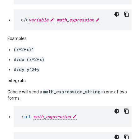
d
/
d
variable
math_expression
Examples
:
(
x
^
2
+
x
)
'
d
/
dx
(
x
^
2
+
x
)
d
/
dy
y
^
2
+
y
Integrals
math_expression_string
Google
will
send
a
in
one
of
two
forms
:
\
int
math_expression