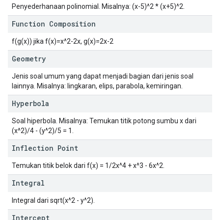
Penyederhanaan polinomial. Misalnya: (x-5)^2 * (x+5)^2.
Function Composition
f(g(x)) jika f(x)=x^2-2x, g(x)=2x-2
Geometry
Jenis soal umum yang dapat menjadi bagian dari jenis soal
lainnya. Misalnya: lingkaran, elips, parabola, kemiringan.
Hyperbola
Soal hiperbola. Misalnya: Temukan titik potong sumbu x dari
(x^2)/4 - (y^2)/5 = 1.
Inflection Point
Temukan titik belok dari f(x) = 1/2x^4 + x^3 - 6x^2.
Integral
Integral dari sqrt(x^2 - y^2).
Intercept