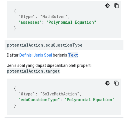
{
"@type"
:
"MathSolver"
,
"assesses"
:
"Polynomial Equation"
}
potential
Action
.
edu
Question
Type
Text
Daftar
Definisi Jenis Soal
berjenis
Jenis soal yang dapat dipecahkan oleh properti
potentialAction.target
.
{
"@type"
:
"SolveMathAction"
,
"eduQuestionType"
:
"Polynomial Equation"
}