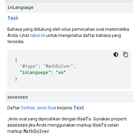
in
Language
Text
Bahasa yang didukung oleh situs pemecahan soal matematika
Anda. Lihat
tabel ini
untuk mengetahui daftar bahasa yang
tersedia.
{
"@type"
:
"MathSolver"
,
"inLanguage"
:
"es"
}
assesses
Text
Daftar
Definisi Jenis Soal
berjenis
HowTo
Jenis soal yang dipecahkan dengan
. Gunakan properti
assesses
HowTo
jika Anda menggunakan markup
selain
MathSolver
markup
.