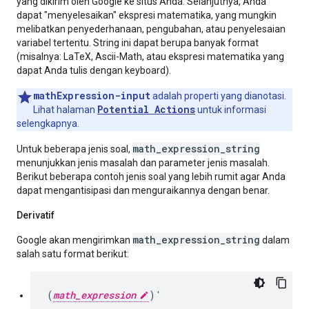
yang dikirim oleh Google ke situs Anda. Selanjutnya, Anda
dapat "menyelesaikan" ekspresi matematika, yang mungkin
melibatkan penyederhanaan, pengubahan, atau penyelesaian
variabel tertentu. String ini dapat berupa banyak format
(misalnya: LaTeX, Ascii-Math, atau ekspresi matematika yang
dapat Anda tulis dengan keyboard).
mathExpression-input
adalah properti yang dianotasi.
Potential Actions
Lihat halaman
untuk informasi
selengkapnya.
math_expression_string
Untuk beberapa jenis soal,
menunjukkan jenis masalah dan parameter jenis masalah.
Berikut beberapa contoh jenis soal yang lebih rumit agar Anda
dapat mengantisipasi dan menguraikannya dengan benar.
Derivatif
math_expression_string
Google akan mengirimkan
dalam
salah satu format berikut:
(
math_expression
)
'