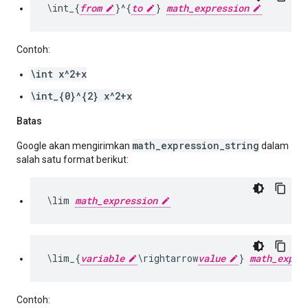
\int_{
from
}^{
to
} 
math_expression
Contoh:
\int x^2+x
\int_{0}^{2} x^2+x
Batas
math_expression_string
Google akan mengirimkan
dalam
salah satu format berikut:
\lim 
math_expression
\
lim_
{
variable
\
rightarrow
value
}
math_expre
Contoh: