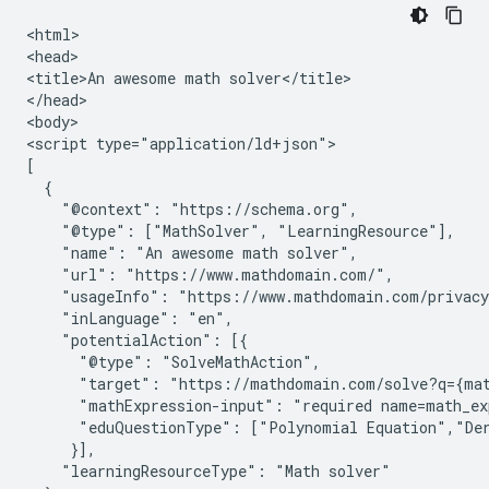
<html>

<head>

<title>An awesome math solver</title>

</head>

<body>

<script type="application/ld+json">

[

  {

    "@context": "https://schema.org",

    "@type": ["MathSolver", "LearningResource"],

    "name": "An awesome math solver",

    "url": "https://www.mathdomain.com/",

    "usageInfo": "https://www.mathdomain.com/privacy
    "inLanguage": "en",

    "potentialAction": [{

      "@type": "SolveMathAction",

      "target": "https://mathdomain.com/solve?q={mat
      "mathExpression-input": "required name=math_exp
      "eduQuestionType": ["Polynomial Equation","Der
     }],

    "learningResourceType": "Math solver"
