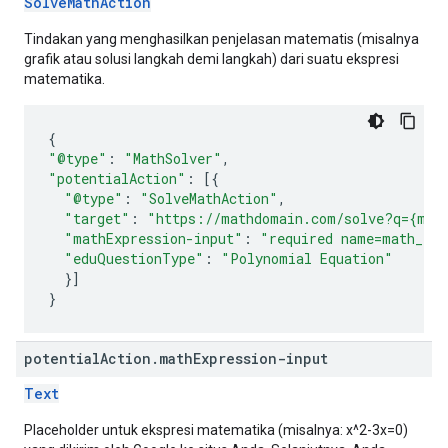
SolveMathAction
Tindakan yang menghasilkan penjelasan matematis (misalnya
grafik atau solusi langkah demi langkah) dari suatu ekspresi
matematika.
{
"@type"
:
"MathSolver"
,
"potentialAction"
:
[{
"@type"
:
"SolveMathAction"
,
"target"
:
"https://mathdomain.com/solve?q={mat
"mathExpression-input"
:
"required name=math_exp
"eduQuestionType"
:
"Polynomial Equation"
}]
}
potential
Action
.
math
Expression-input
Text
Placeholder untuk ekspresi matematika (misalnya: x^2-3x=0)