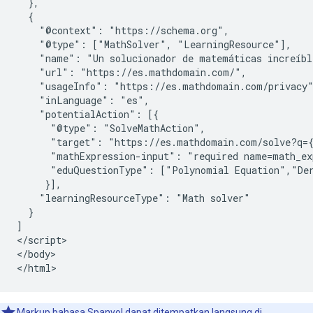
  },

  {

    "@context": "https://schema.org",

    "@type": ["MathSolver", "LearningResource"],

    "name": "Un solucionador de matemáticas increíble
    "url": "https://es.mathdomain.com/",

    "usageInfo": "https://es.mathdomain.com/privacy"
    "inLanguage": "es",

    "potentialAction": [{

      "@type": "SolveMathAction",

      "target": "https://es.mathdomain.com/solve?q={
      "mathExpression-input": "required name=math_exp
      "eduQuestionType": ["Polynomial Equation","Der
     }],

    "learningResourceType": "Math solver"

  }

]

</script>

</body>

</html>
Markup bahasa Spanyol dapat ditempatkan langsung di