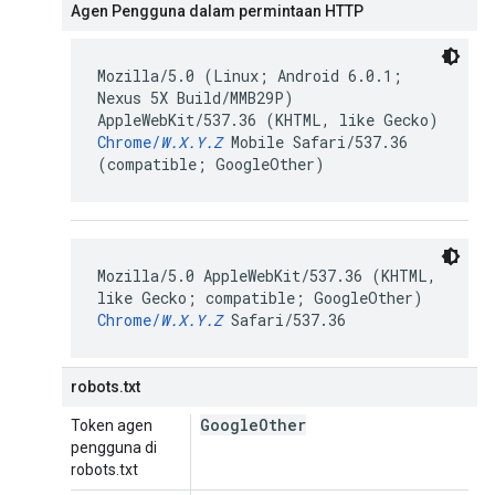
Agen Pengguna dalam permintaan HTTP
Mozilla/5.0 (Linux; Android 6.0.1;
Nexus 5X Build/MMB29P)
AppleWebKit/537.36 (KHTML, like Gecko)
Chrome/
W.X.Y.Z
Mobile Safari/537.36
(compatible; GoogleOther)
Mozilla/5.0 AppleWebKit/537.36 (KHTML,
like Gecko; compatible; GoogleOther)
Chrome/
W.X.Y.Z
Safari/537.36
robots.txt
Google
Other
Token agen
pengguna di
robots.txt