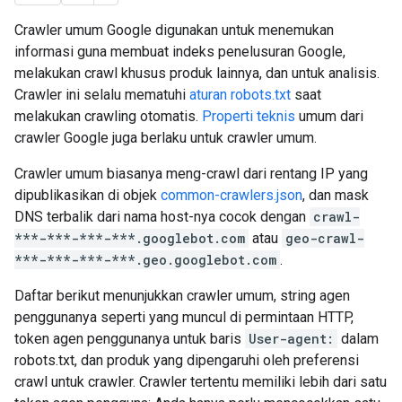
Crawler umum Google digunakan untuk menemukan
informasi guna membuat indeks penelusuran Google,
melakukan crawl khusus produk lainnya, dan untuk analisis.
Crawler ini selalu mematuhi
aturan robots.txt
saat
melakukan crawling otomatis.
Properti teknis
umum dari
crawler Google juga berlaku untuk crawler umum.
Crawler umum biasanya meng-crawl dari rentang IP yang
dipublikasikan di objek
common-crawlers.json
, dan mask
DNS terbalik dari nama host-nya cocok dengan
crawl-
***-***-***-***.googlebot.com
atau
geo-crawl-
***-***-***-***.geo.googlebot.com
.
Daftar berikut menunjukkan crawler umum, string agen
penggunanya seperti yang muncul di permintaan HTTP,
token agen penggunanya untuk baris
User-agent:
dalam
robots.txt, dan produk yang dipengaruhi oleh preferensi
crawl untuk crawler. Crawler tertentu memiliki lebih dari satu