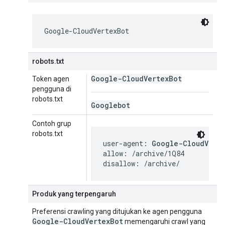
Google-CloudVertexBot
robots.txt
Google-Cloud
Vertex
Bot
Token agen
pengguna di
robots.txt
Googlebot
Contoh grup
robots.txt
user-agent: 
Google-CloudVert
allow: /archive/1Q84

disallow: /archive/
Produk yang terpengaruh
Preferensi crawling yang ditujukan ke agen pengguna
Google-Cloud
Vertex
Bot
memengaruhi crawl yang