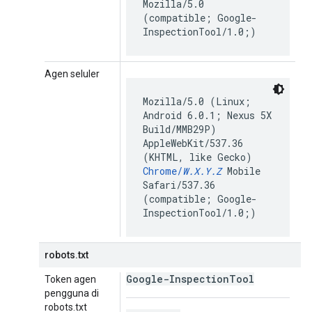
Mozilla/5.0
(compatible; Google-
InspectionTool/1.0;)
Agen seluler
Mozilla/5.0 (Linux;
Android 6.0.1; Nexus 5X
Build/MMB29P)
AppleWebKit/537.36
(KHTML, like Gecko)
Chrome/
W.X.Y.Z
Mobile
Safari/537.36
(compatible; Google-
InspectionTool/1.0;)
robots.txt
Google-Inspection
Tool
Token agen
pengguna di
robots.txt