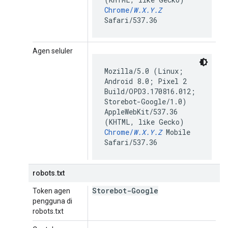
Chrome/
W.X.Y.Z
Safari/537.36
Agen seluler
Mozilla/5.0 (Linux;
Android 8.0; Pixel 2
Build/OPD3.170816.012;
Storebot-Google/1.0)
AppleWebKit/537.36
(KHTML, like Gecko)
Chrome/
W.X.Y.Z
Mobile
Safari/537.36
robots.txt
Storebot-Google
Token agen
pengguna di
robots.txt