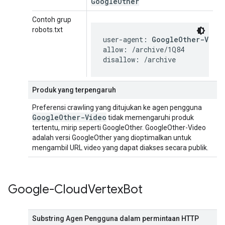
Google
Other
Contoh grup
robots.txt
user-agent: 
GoogleOther-Vide
allow: /archive/1Q84

disallow: /archive
Produk yang terpengaruh
Preferensi crawling yang ditujukan ke agen pengguna
Google
Other-Video
tidak memengaruhi produk
tertentu, mirip seperti GoogleOther. GoogleOther-Video
adalah versi GoogleOther yang dioptimalkan untuk
mengambil URL video yang dapat diakses secara publik.
Google-Cloud
Vertex
Bot
Substring Agen Pengguna dalam permintaan HTTP