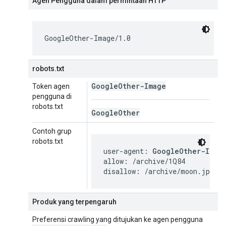
Agen Pengguna dalam permintaan HTTP
GoogleOther-Image/1.0
robots.txt
Google
Other-Image
Token agen
pengguna di
robots.txt
Google
Other
Contoh grup
robots.txt
user-agent: 
GoogleOther-Imag
allow: /archive/1Q84

disallow: /archive/moon.jpg
Produk yang terpengaruh
Preferensi crawling yang ditujukan ke agen pengguna