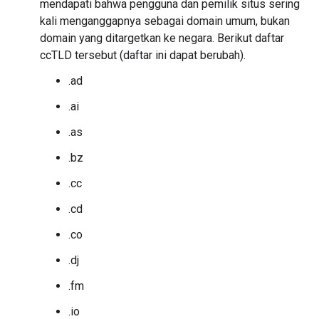
mendapati bahwa pengguna dan pemilik situs sering
kali menganggapnya sebagai domain umum, bukan
domain yang ditargetkan ke negara. Berikut daftar
ccTLD tersebut (daftar ini dapat berubah).
.ad
.ai
.as
.bz
.cc
.cd
.co
.dj
.fm
.io