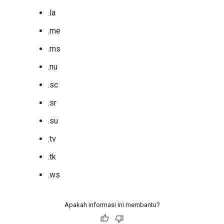
.la
.me
.ms
.nu
.sc
.sr
.su
.tv
.tk
.ws
Apakah informasi ini membantu?