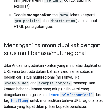
sini (seperti entri
hreflang
, ccTLD, atau link
eksplisit).
Google
mengabaikan
tag
meta
lokasi (seperti
geo.position
atau
distribution
) atau atribut
HTML penargetan-geo.
Menangani halaman duplikat dengan
situs multibahasa
/
multiregional
Jika Anda menyediakan konten yang mirip atau duplikat di
URL yang berbeda dalam bahasa yang sama sebagai
bagian dari situs multiregional (misalnya, jika
example.de/
dan
example.com/de/
menampilkan
konten bahasa Jerman yang mirip), pilih versi yang
diinginkan serta gunakan
elemen
rel="canonical"
dan
tag
hreflang
untuk memastikan bahwa URL regional atau
bahasa yang tepat ditampilkan kepada penelusur.