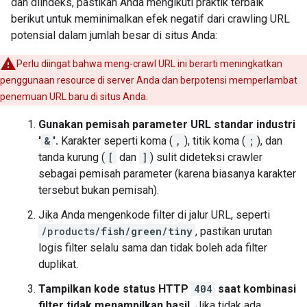
dan diindeks, pastikan Anda mengikuti praktik terbaik
berikut untuk meminimalkan efek negatif dari crawling URL
potensial dalam jumlah besar di situs Anda:
Perlu diingat bahwa meng-crawl URL ini berarti meningkatkan
penggunaan resource di server Anda dan berpotensi memperlambat
penemuan URL baru di situs Anda.
Gunakan pemisah parameter URL standar industri
'
&
'.
Karakter seperti koma (
,
), titik koma (
;
), dan
tanda kurung (
[
dan
]
) sulit dideteksi crawler
sebagai pemisah parameter (karena biasanya karakter
tersebut bukan pemisah).
Jika Anda mengenkode filter di jalur URL, seperti
/products/
fish
/
green
/
tiny
, pastikan urutan
logis filter selalu sama dan tidak boleh ada filter
duplikat.
Tampilkan kode status HTTP
404
saat kombinasi
filter tidak menampilkan hasil.
Jika tidak ada