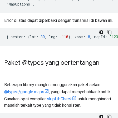
Error di atas dapat diperbaiki dengan transmisi di bawah ini.
{
center
:
{
lat
:
30
,
lng
:
-
110
},
zoom
:
8
,
mapId
:
'12
Paket @types yang bertentangan
Beberapa library mungkin menggunakan paket selain
@types/google.maps
, yang dapat menyebabkan konflik.
Gunakan opsi compiler
skipLibCheck
untuk menghindari
masalah terkait type yang tidak konsisten.