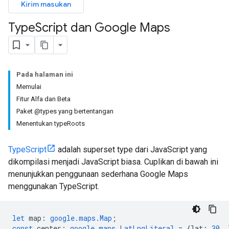
Kirim masukan
Type
Script dan Google Maps
Pada halaman ini
Memulai
Fitur Alfa dan Beta
Paket @types yang bertentangan
Menentukan typeRoots
TypeScript
adalah superset type dari JavaScript yang
dikompilasi menjadi JavaScript biasa. Cuplikan di bawah ini
menunjukkan penggunaan sederhana Google Maps
menggunakan TypeScript.
let
map
:
google.maps.Map
;
const
center
:
google.maps.LatLngLiteral
=
{
lat
:
30
,