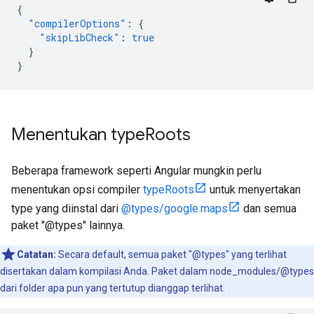
{
"compilerOptions"
:
{
"skipLibCheck"
:
true
}
}
Menentukan type
Roots
Beberapa framework seperti Angular mungkin perlu
menentukan opsi compiler
typeRoots
untuk menyertakan
type yang diinstal dari
@types/google.maps
dan semua
paket "@types" lainnya.
Catatan:
Secara default, semua paket "@types" yang terlihat
disertakan dalam kompilasi Anda. Paket dalam node_modules/@types
dari folder apa pun yang tertutup dianggap terlihat.