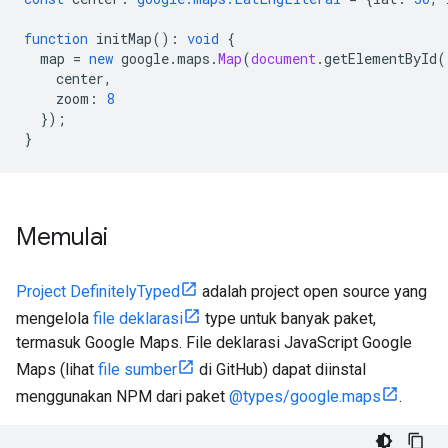
function
initMap
()
:
void
{
map
=
new
google
.
maps
.
Map
(
document
.
getElementById
(
center
,
zoom
:
8
});
}
Memulai
Project DefinitelyTyped
adalah project open source yang
mengelola
file deklarasi
type untuk banyak paket,
termasuk Google Maps. File deklarasi JavaScript Google
Maps (lihat
file sumber
di GitHub) dapat diinstal
menggunakan NPM dari paket
@types/google.maps
.