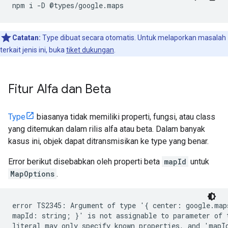
npm
i
-
D
@
types
/
google
.
maps
Catatan:
Type dibuat secara otomatis. Untuk melaporkan masalah
terkait jenis ini, buka
tiket dukungan
.
Fitur Alfa dan Beta
Type
biasanya tidak memiliki properti, fungsi, atau class
yang ditemukan dalam rilis alfa atau beta. Dalam banyak
kasus ini, objek dapat ditransmisikan ke type yang benar.
Error berikut disebabkan oleh properti beta
mapId
untuk
MapOptions
.
error TS2345: Argument of type '{ center: google.map
mapId: string; }' is not assignable to parameter of 
literal may only specify known properties, and 'mapId