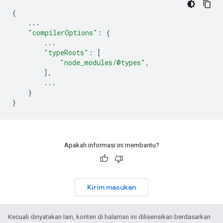
{
...
"compilerOptions"
:
{
...
"typeRoots"
:
[
"node_modules/@types"
,
],
...
}
}
Apakah informasi ini membantu?
Kirim masukan
Kecuali dinyatakan lain, konten di halaman ini dilisensikan berdasarkan