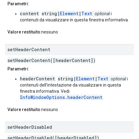
Parametri:
content
string|
Element
|
Text
:
optional
i
contenuti da visualizzare in questa finestra informativa.
Valore restituito
:nessuno
set
Header
Content
setHeaderContent([headerContent])
Parametri:
headerContent
string|
Element
|
Text
:
optional
i
contenuti dell'intestazione da visualizzare in questa
finestra informativa. Vedi
InfoWindowOptions.headerContent
.
Valore restituito
:nessuno
set
Header
Disabled
setHeaderDisabled([headerDisabled])