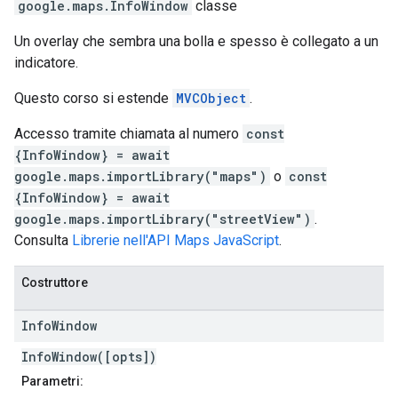
google.maps
.
InfoWindow
classe
Un overlay che sembra una bolla e spesso è collegato a un
indicatore.
Questo corso si estende
MVCObject
.
Accesso tramite chiamata al numero
const
{InfoWindow} = await
google.maps.importLibrary("maps")
o
const
{InfoWindow} = await
google.maps.importLibrary("streetView")
.
Consulta
Librerie nell'API Maps JavaScript
.
Costruttore
Info
Window
InfoWindow([opts])
Parametri: