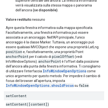
superiore centrale dell'ancora. La finestra informativa
verrà visualizzata sulla stessa mappa o panorama
dell'ancora
(se disponibile)
.
Valore restituito
:nessuno
Apre questa finestra informativa sulla mappa specificata.
Facoltativamente, una finestra informativa può essere
associata a un ancoraggio. Nell'API principale, l'unico
ancoraggio è la classe Marker. Tuttavia, un ancoraggio può
essere qualsiasi MVCObject che espone una proprietà LatLng
position
e, facoltativamente, una proprietà Point
anchorPoint
pixelOffset
per il calcolo di
(vedi
anchorPoint
InfoWindowOptions).
è l'offset dalla posizione
dell'ancora alla punta della finestra informativa. Ti consigliamo
InfoWindowOpenOptions
di utilizzare l'interfaccia
come
unico argomento per questo metodo. Per impedire il cambio di
focus del browser all'apertura, imposta
InfoWindowOpenOptions.shouldFocus
false
su
.
set
Content
setContent([content])