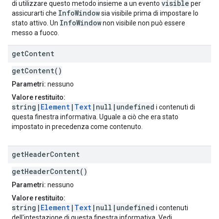
visible
di utilizzare questo metodo insieme a un evento
per
InfoWindow
assicurarti che
sia visibile prima di impostare lo
InfoWindow
stato attivo. Un
non visibile non può essere
messo a fuoco.
get
Content
getContent()
Parametri:
nessuno
Valore restituito:
string|
Element
|
Text
|null|undefined
i contenuti di
questa finestra informativa. Uguale a ciò che era stato
impostato in precedenza come contenuto.
get
Header
Content
getHeaderContent()
Parametri:
nessuno
Valore restituito:
string|
Element
|
Text
|null|undefined
i contenuti
dell'intestazione di questa finestra informativa. Vedi