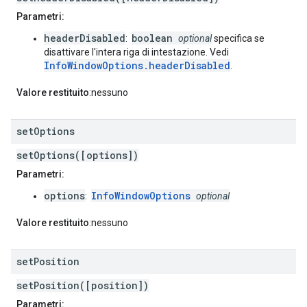
Parametri:
headerDisabled
boolean
:
optional
specifica se
disattivare l'intera riga di intestazione. Vedi
InfoWindowOptions.headerDisabled
.
Valore restituito
:nessuno
set
Options
setOptions([options])
Parametri:
options
InfoWindowOptions
:
optional
Valore restituito
:nessuno
set
Position
setPosition([position])
Parametri: