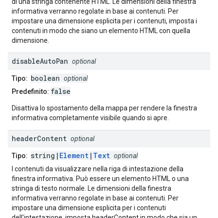
di una stringa contenente HTML. Le dimensioni della finestra
informativa verranno regolate in base ai contenuti. Per
impostare una dimensione esplicita per i contenuti, imposta i
contenuti in modo che siano un elemento HTML con quella
dimensione.
disable
Auto
Pan
optional
boolean
Tipo:
optional
false
Predefinito:
Disattiva lo spostamento della mappa per rendere la finestra
informativa completamente visibile quando si apre.
header
Content
optional
string|
Element
|
Text
Tipo:
optional
I contenuti da visualizzare nella riga di intestazione della
finestra informativa. Può essere un elemento HTML o una
stringa di testo normale. Le dimensioni della finestra
informativa verranno regolate in base ai contenuti. Per
impostare una dimensione esplicita per i contenuti
dell'intestazione, imposta headerContent in modo che sia un