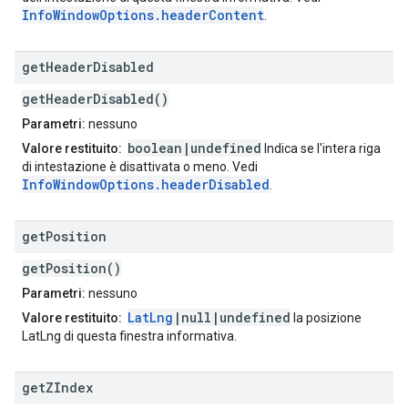
InfoWindowOptions.headerContent
.
get
Header
Disabled
getHeaderDisabled()
Parametri:
nessuno
boolean|undefined
Valore restituito:
Indica se l'intera riga
di intestazione è disattivata o meno. Vedi
InfoWindowOptions.headerDisabled
.
get
Position
getPosition()
Parametri:
nessuno
LatLng
|null|undefined
Valore restituito:
la posizione
LatLng di questa finestra informativa.
get
ZIndex