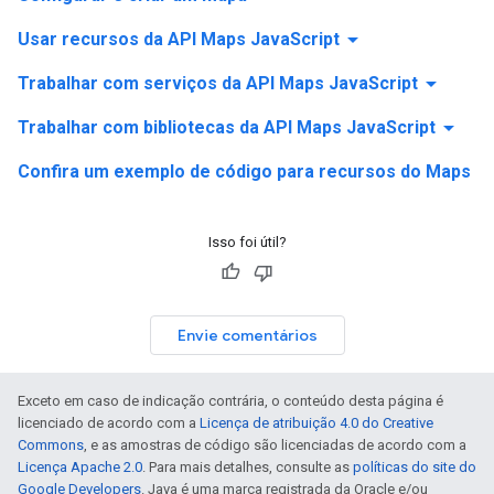
arrow_drop_down
Usar recursos da API Maps JavaScript
arrow_drop_down
Trabalhar com serviços da API Maps JavaScript
arrow_drop_down
Trabalhar com bibliotecas da API Maps JavaScript
Confira um exemplo de código para recursos do Maps
Isso foi útil?
Envie comentários
Exceto em caso de indicação contrária, o conteúdo desta página é
licenciado de acordo com a
Licença de atribuição 4.0 do Creative
Commons
, e as amostras de código são licenciadas de acordo com a
Licença Apache 2.0
. Para mais detalhes, consulte as
políticas do site do
Google Developers
. Java é uma marca registrada da Oracle e/ou