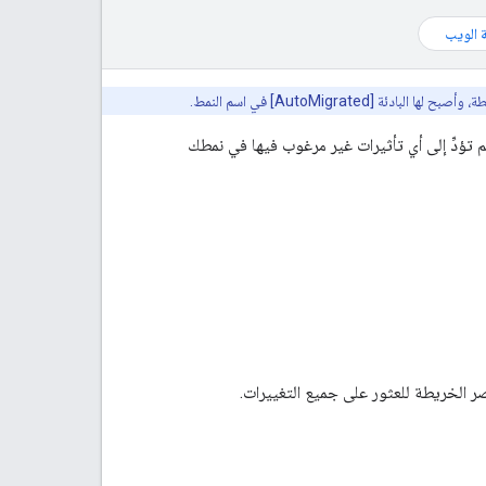
 الويب
‎[AutoMigr] في اسم النمط.
 لم تؤدِّ إلى أي تأثيرات غير مرغوب فيها في نمطك
ر الخريطة للعثور على جميع التغييرات.