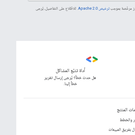
موز مرخّصة بموجب
ترخيص Apache 2.0‏
. للاطّلاع على التفاصيل، يُرجى
أداة تتبّع المشاكل
هل حدث خطأ؟ يُرجى إرسال تقرير
خطأ إلينا.
ات المنتج
ار والخطط
ل بفريق المبيعات