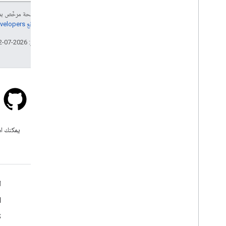
نظرة عامة
إنّ محتوى هذه الصفحة مرخّص 
الأماكن (جديد)
مراجعة
سياسات موقع Google Developers‏
Places UI Kit
أدلة الأماكن
تاريخ التعديل الأخير: 2026-07-12 (حسب التوقيت العالمي المتفَّق عليه)
العمل باستخدام "المسارات"
نظرة عامة
البدء
النسخة التجريبية
فئة المسار
Stack Overflow
فئة مصفوفة المسارات
اطرح سؤالاً ضمن علامة google-
يمكنك اس
أدلة نقل البيانات
maps.
الموارد
التحقق من العنوان
مزيد من المعلومات
ا
نظرة عامة
النسخة التجريبية
الأسئلة الشائعة
d
البدء
مستكشف الإمكانات
S
التحقق من صحة العنوان