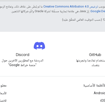
بموجب
ترخيص Creative Commons Attribution 4.0‏
ما لم يُنصّ على خلاف ذلك، ونماذج الر
. إنّ Java هي علامة تجارية مسجَّلة لشركة Oracle و/أو شركائها التابعين.
Discord
GitHub
تخدام نماذجنا وتجربتها
الدردشة مع المطوّرين الآخرين حول
بنفسك.
"منصة خرائط Google"
لأنظمة الأساسية
معلوم
Androi
الأسع
iO
الاتصا