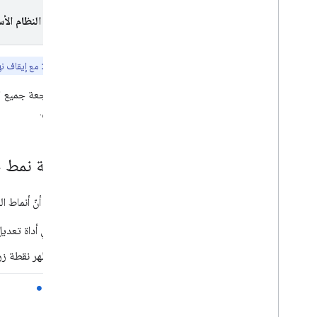
تصميم الخرائط المستنِد إلى السحابة
الإلكترونية
اختيار النظام الأ
نظرة عامة
البدء
ملاحظة مهمة:
مع إيقاف نهائي 
بدء الاستخدام والإعداد
الدليل التعليمي: تمييز شبكة طرق
عليك مراجعة جميع الأ
التحقّق من نمط خريطة تم نقله تلقائيًا
المخصّص.
التغييرات في العناصر على الخريطة
إنشاء أنماط الخرائط واستخدامها
تعديل إعدادات الخريطة
مراجعة نمط خر
أمثلة على الأنماط والإرشادات
تحديد المشاكل وحلّها
للتأكّد من أنّ أنماط ا
تنسيق JSON
في أداة تعديل 
التعامل مع الخرائط الثلاثية الأبعاد
نظرة عامة
تظهر نقطة زر
البدء
المفاهيم
الخريطة الأساسية الثلاثية الأبعاد