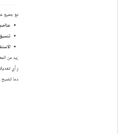
المحدِّدات
الرسم على الخريطة
راجِع جميع عن
الموارد
عناصر
المحدِّدات
تنسيق
نظرة عامة
البدء
الاستف
إضافة علامة إلى خريطة
لمزيد من المع
تخصيص محدّد الموقع الأساسي
إنشاء علامات باستخدام الرسومات
أجرِ أي تعديل
إنشاء علامات باستخدام HTML وCSS
عندما تصبح را
التحكّم في سلوك الاصطدام والارتفاع ومستوى
الرؤية
جعل العلامات قابلة للنقر والوصول إليها
جعل العلامات قابلة للسحب
نقل البيانات إلى العلامات المتقدّمة
العلامات (الإصدار القديم)
العمل مع "الأماكن"