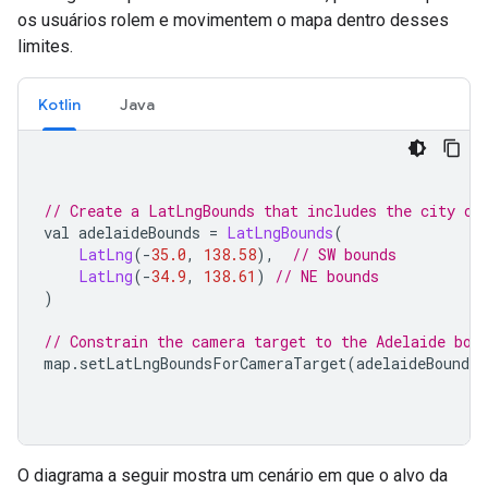
os usuários rolem e movimentem o mapa dentro desses
limites.
Kotlin
Java
// Create a LatLngBounds that includes the city of
val adelaideBounds 
=
LatLngBounds
(
LatLng
(-
35.0
,
138.58
),
// SW bounds
LatLng
(-
34.9
,
138.61
)
// NE bounds
)
// Constrain the camera target to the Adelaide bou
map
.
setLatLngBoundsForCameraTarget
(
adelaideBounds
)
O diagrama a seguir mostra um cenário em que o alvo da