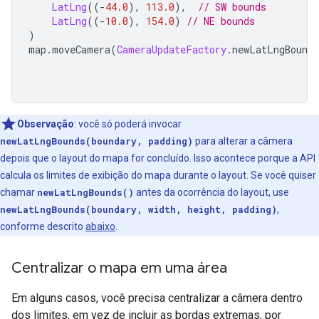
LatLng
((-
44.0
),
113.0
),
// SW bounds
LatLng
((-
10.0
),
154.0
)
// NE bounds
)
map
.
moveCamera
(
CameraUpdateFactory
.
newLatLngBounds
Observação
: você só poderá invocar
newLatLngBounds(boundary, padding)
para alterar a câmera
depois que o layout do mapa for concluído. Isso acontece porque a API
calcula os limites de exibição do mapa durante o layout. Se você quiser
chamar
newLatLngBounds()
antes da ocorrência do layout, use
newLatLngBounds(boundary, width, height, padding)
,
conforme descrito
abaixo
.
Centralizar o mapa em uma área
Em alguns casos, você precisa centralizar a câmera dentro
dos limites, em vez de incluir as bordas extremas, por