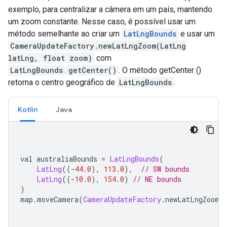
exemplo, para centralizar a câmera em um país, mantendo
um zoom constante. Nesse caso, é possível usar um
método semelhante ao criar um
LatLngBounds
e usar um
CameraUpdateFactory.newLatLngZoom(LatLng
latLng, float zoom)
com
LatLngBounds
.
getCenter()
. O método getCenter ()
retorna o centro geográfico de
LatLngBounds
.
Kotlin
Java
val australiaBounds 
=
LatLngBounds
(
LatLng
((-
44.0
),
113.0
),
// SW bounds
LatLng
((-
10.0
),
154.0
)
// NE bounds
)
map
.
moveCamera
(
CameraUpdateFactory
.
newLatLngZoom
(