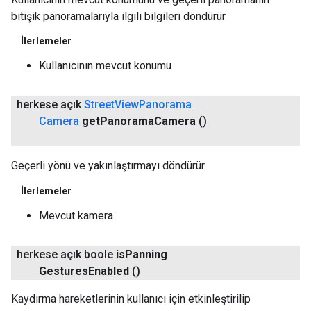
bitişik panoramalarıyla ilgili bilgileri döndürür
İlerlemeler
Kullanıcının mevcut konumu
herkese açık
Street
View
Panorama
Camera
get
Panorama
Camera
()
Geçerli yönü ve yakınlaştırmayı döndürür
İlerlemeler
Mevcut kamera
herkese açık boole
is
Panning
Gestures
Enabled
()
Kaydırma hareketlerinin kullanıcı için etkinleştirilip