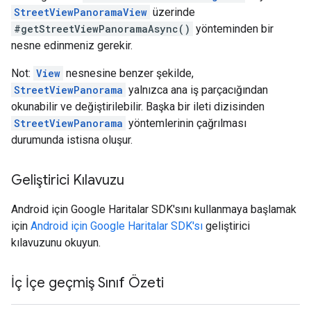
StreetViewPanoramaView
üzerinde
#getStreetViewPanoramaAsync()
yönteminden bir
nesne edinmeniz gerekir.
Not:
View
nesnesine benzer şekilde,
StreetViewPanorama
yalnızca ana iş parçacığından
okunabilir ve değiştirilebilir. Başka bir ileti dizisinden
StreetViewPanorama
yöntemlerinin çağrılması
durumunda istisna oluşur.
Geliştirici Kılavuzu
Android için Google Haritalar SDK'sını kullanmaya başlamak
için
Android için Google Haritalar SDK'sı
geliştirici
kılavuzunu okuyun.
İç İçe geçmiş Sınıf Özeti