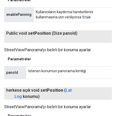
Kullanıcıların kaydırma hareketlerini
enablePanning
true
kullanmasına izin veriliyorsa
Public void
set
Position
(Dize pano
Id)
StreetViewPanorama'yı belirli bir konuma ayarlar
Parametreler
İstenen konumun panorama kimliği
panoId
herkese açık void
set
Position
(
Lat
Lng
konumu)
StreetViewPanorama'yı belirli bir konuma ayarlar