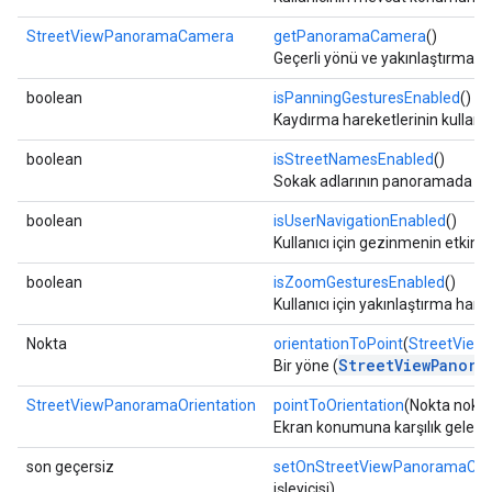
StreetViewPanoramaCamera
getPanoramaCamera
()
Geçerli yönü ve yakınlaştırmayı
boolean
isPanningGesturesEnabled
()
Kaydırma hareketlerinin kullanıcı 
boolean
isStreetNamesEnabled
()
Sokak adlarının panoramada g
boolean
isUserNavigationEnabled
()
Kullanıcı için gezinmenin etkin 
boolean
isZoomGesturesEnabled
()
Kullanıcı için yakınlaştırma harek
Nokta
orientationToPoint
(
StreetView
StreetViewPanora
Bir yöne (
StreetViewPanoramaOrientation
pointToOrientation
(Nokta nokta
Ekran konumuna karşılık gelen 
son geçersiz
setOnStreetViewPanoramaCam
işleyicisi)