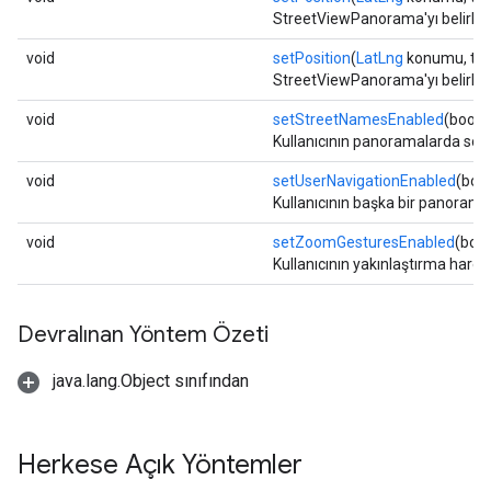
StreetViewPanorama'yı belirli b
void
setPosition
(
LatLng
konumu, tam
StreetViewPanorama'yı belirli b
void
setStreetNamesEnabled
(boole
Kullanıcının panoramalarda sok
void
setUserNavigationEnabled
(boo
Kullanıcının başka bir panoram
void
setZoomGesturesEnabled
(boo
Kullanıcının yakınlaştırma harek
Devralınan Yöntem Özeti
java.lang.Object sınıfından
Herkese Açık Yöntemler