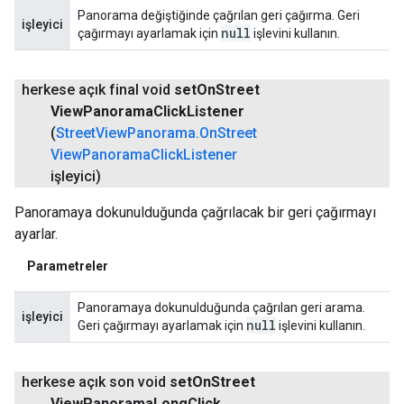
Panorama değiştiğinde çağrılan geri çağırma. Geri
işleyici
null
çağırmayı ayarlamak için
işlevini kullanın.
herkese açık final void
set
On
Street
View
Panorama
Click
Listener
(
Street
View
Panorama
.
On
Street
View
Panorama
Click
Listener
işleyici)
Panoramaya dokunulduğunda çağrılacak bir geri çağırmayı
ayarlar.
Parametreler
Panoramaya dokunulduğunda çağrılan geri arama.
işleyici
null
Geri çağırmayı ayarlamak için
işlevini kullanın.
herkese açık son void
set
On
Street
View
Panorama
Long
Click