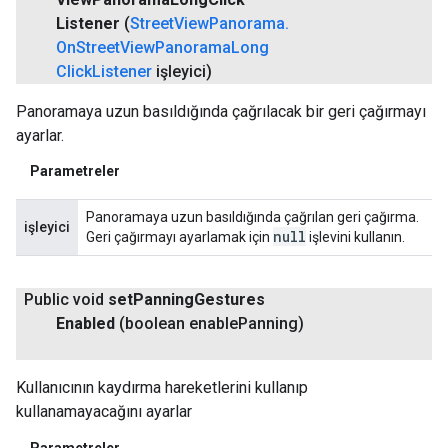
Listener
(
Street
View
Panorama
.
On
Street
View
Panorama
Long
Click
Listener
işleyici)
Panoramaya uzun basıldığında çağrılacak bir geri çağırmayı
ayarlar.
Parametreler
Panoramaya uzun basıldığında çağrılan geri çağırma.
işleyici
null
Geri çağırmayı ayarlamak için
işlevini kullanın.
Public void
set
Panning
Gestures
Enabled
(boolean enable
Panning)
Kullanıcının kaydırma hareketlerini kullanıp
kullanamayacağını ayarlar
Parametreler