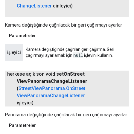
Change
Listener
dinleyici)
Kamera değiştiğinde çağrılacak bir geri çağırmayı ayarlar
Parametreler
Kamera değiştiğinde çağrılan geri çağırma. Geri
işleyici
null
çağırmayı ayarlamak için
işlevini kullanın.
herkese açık son void
set
On
Street
View
Panorama
Change
Listener
(
Street
View
Panorama
.
On
Street
View
Panorama
Change
Listener
işleyici)
Panorama değiştiğinde çağrılacak bir geri çağırmayı ayarlar
Parametreler