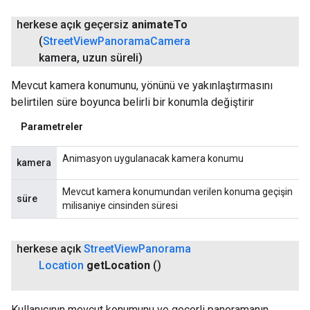
herkese açık geçersiz
animate
To
(
Street
View
Panorama
Camera
kamera
,
uzun süreli)
Mevcut kamera konumunu, yönünü ve yakınlaştırmasını
belirtilen süre boyunca belirli bir konumla değiştirir
Parametreler
Animasyon uygulanacak kamera konumu
kamera
Mevcut kamera konumundan verilen konuma geçişin
süre
milisaniye cinsinden süresi
herkese açık
Street
View
Panorama
Location
get
Location
()
Kullanıcının mevcut konumunu ve geçerli panoramanın