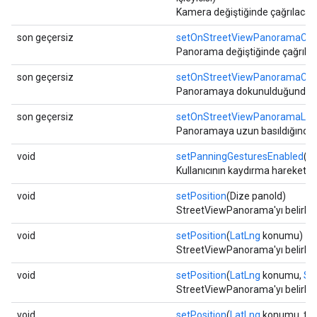
Kamera değiştiğinde çağrılacak 
son geçersiz
setOnStreetViewPanoramaCha
Panorama değiştiğinde çağrılaca
son geçersiz
setOnStreetViewPanoramaClic
Panoramaya dokunulduğunda çağr
son geçersiz
setOnStreetViewPanoramaLong
Panoramaya uzun basıldığında ça
void
setPanningGesturesEnabled
(b
Kullanıcının kaydırma hareketler
void
setPosition
(Dize panoId)
StreetViewPanorama'yı belirli b
void
setPosition
(
LatLng
konumu)
StreetViewPanorama'yı belirli b
void
setPosition
(
LatLng
konumu,
St
StreetViewPanorama'yı belirli b
void
setPosition
(
LatLng
konumu, tam