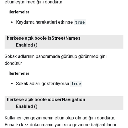
etkinleştirilmediğini döndürür
İlerlemeler
Kaydırma hareketleri etkinse
true
herkese açık boole
is
Street
Names
Enabled
()
Sokak adlarının panoramada görünüp görünmediğini
döndürür
İlerlemeler
Sokak adları gösteriliyorsa
true
herkese açık boole
is
User
Navigation
Enabled
()
Kullanıcı için gezinmenin etkin olup olmadığını döndürür.
Buna iki kez dokunmanın yanı sıra gezinme bağlantılarını