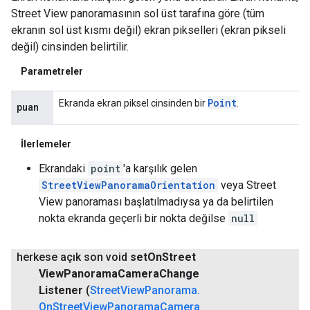
Street View panoramasının sol üst tarafına göre (tüm
ekranın sol üst kısmı değil) ekran pikselleri (ekran pikseli
değil) cinsinden belirtilir.
Parametreler
Point
Ekranda ekran piksel cinsinden bir
.
puan
İlerlemeler
Ekrandaki
point
'a karşılık gelen
StreetViewPanoramaOrientation
veya Street
View panoraması başlatılmadıysa ya da belirtilen
nokta ekranda geçerli bir nokta değilse
null
herkese açık son void
set
On
Street
View
Panorama
Camera
Change
Listener
(
Street
View
Panorama
.
On
Street
View
Panorama
Camera