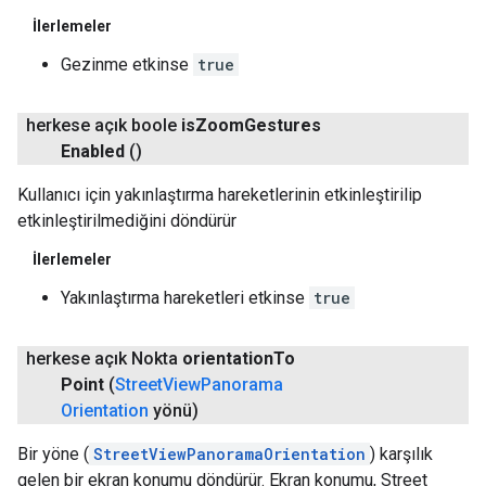
İlerlemeler
Gezinme etkinse
true
herkese açık boole
is
Zoom
Gestures
Enabled
()
Kullanıcı için yakınlaştırma hareketlerinin etkinleştirilip
etkinleştirilmediğini döndürür
İlerlemeler
Yakınlaştırma hareketleri etkinse
true
herkese açık Nokta
orientation
To
Point
(
Street
View
Panorama
Orientation
yönü)
Bir yöne (
StreetViewPanoramaOrientation
) karşılık
gelen bir ekran konumu döndürür. Ekran konumu, Street