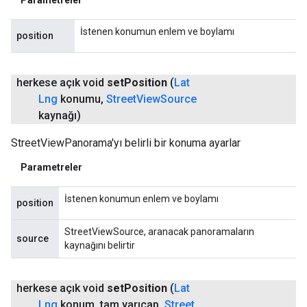
Parametreler
İstenen konumun enlem ve boylamı
position
herkese açık void
set
Position
(
Lat
Lng
konumu
,
Street
View
Source
kaynağı)
StreetViewPanorama'yı belirli bir konuma ayarlar
Parametreler
İstenen konumun enlem ve boylamı
position
StreetViewSource, aranacak panoramaların
source
kaynağını belirtir
herkese açık void
set
Position
(
Lat
Lng
konum
,
tam yarıçap
,
Street