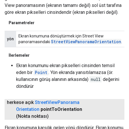
View panoramasının (ekranın tamamı değil) sol üst tarafına
göre ekran pikselleri cinsindendir (ekran pikselleri değil).
Parametreler
Ekran konumuna dönüştürmek için Street View
yön
Street
View
Panorama
Orientation
panoramasındaki
.
İlerlemeler
Ekran konumunu ekran pikselleri cinsinden temsil
eden bir
Point
. Yön ekranda yansıtılamazsa (ör.
kullanıcının görüş alanının arkasında)
null
değerini
döndürür
herkese açık
Street
View
Panorama
Orientation
point
To
Orientation
(Nokta noktası)
Ekran konumuna karşılık gelen yönü döndürür. Ekran konumu,