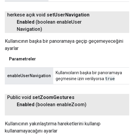
herkese açık void
set
User
Navigation
Enabled
(boolean enable
User
Navigation)
Kullanıcının başka bir panoramaya geçip geçemeyeceğini
ayarlar
Parametreler
Kullanıcıların başka bir panoramaya
enableUserNavigation
true
geçmesine izin veriliyorsa
Public void
set
Zoom
Gestures
Enabled
(boolean enable
Zoom)
Kullanıcının yakınlaştırma hareketlerini kullanıp
kullanamayacağını ayarlar