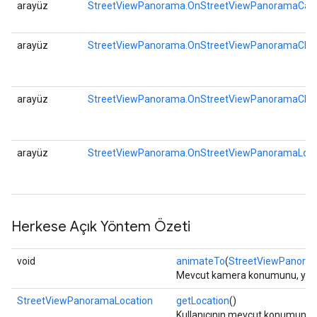
arayüz
StreetViewPanorama.OnStreetViewPanoramaCam
arayüz
StreetViewPanorama.OnStreetViewPanoramaChan
arayüz
StreetViewPanorama.OnStreetViewPanoramaClick
arayüz
StreetViewPanorama.OnStreetViewPanoramaLongC
Herkese Açık Yöntem Özeti
void
animateTo
(
StreetViewPanor
Mevcut kamera konumunu, yönünü 
StreetViewPanoramaLocation
getLocation
()
Kullanıcının mevcut konumunu ve 