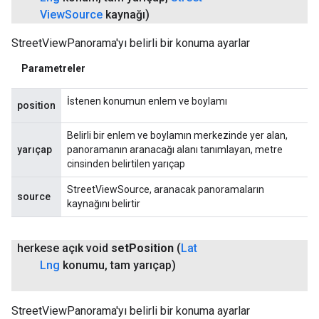
View
Source
kaynağı)
StreetViewPanorama'yı belirli bir konuma ayarlar
Parametreler
İstenen konumun enlem ve boylamı
position
Belirli bir enlem ve boylamın merkezinde yer alan,
yarıçap
panoramanın aranacağı alanı tanımlayan, metre
cinsinden belirtilen yarıçap
StreetViewSource, aranacak panoramaların
source
kaynağını belirtir
herkese açık void
set
Position
(
Lat
Lng
konumu
,
tam yarıçap)
StreetViewPanorama'yı belirli bir konuma ayarlar