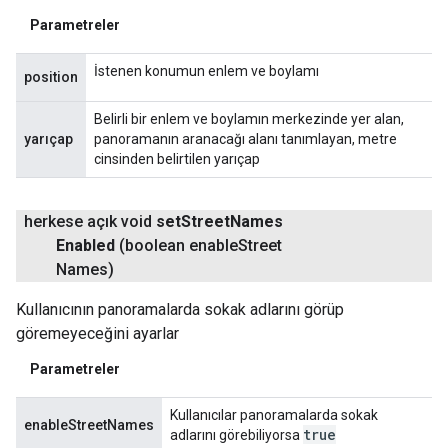
Parametreler
İstenen konumun enlem ve boylamı
position
Belirli bir enlem ve boylamın merkezinde yer alan,
yarıçap
panoramanın aranacağı alanı tanımlayan, metre
cinsinden belirtilen yarıçap
herkese açık void
set
Street
Names
Enabled
(boolean enable
Street
Names)
Kullanıcının panoramalarda sokak adlarını görüp
göremeyeceğini ayarlar
Parametreler
Kullanıcılar panoramalarda sokak
enableStreetNames
true
adlarını görebiliyorsa