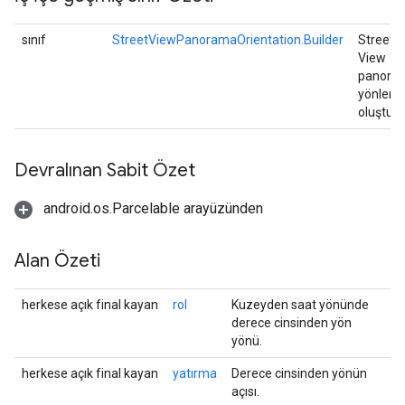
sınıf
StreetViewPanoramaOrientation.Builder
Street
View
panora
yönleri
oluşturu
Devralınan Sabit Özet
android.os.Parcelable arayüzünden
Alan Özeti
herkese açık final kayan
rol
Kuzeyden saat yönünde
derece cinsinden yön
yönü.
herkese açık final kayan
yatırma
Derece cinsinden yönün
açısı.