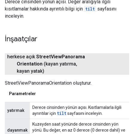
Derece cinsinden yönün açısı. Değer aralığıyla ilgili
kısıtlamalar hakkında ayrıntılı bilgi için
tilt
sayfasını
inceleyin.
İnşaatçılar
herkese açık
Street
View
Panorama
Orientation
(kayan yatırma
,
kayan yatak)
StreetViewPanoramaOrientation oluşturur.
Parametreler
Derece cinsinden yönün açısı. Kısıtlamalarla ilgili
yatırmak
tilt
ayrıntılar için
sayfasını inceleyin.
Kuzeyden saat yönünde derece cinsinden yön
dayanmak
yönü. Bu değer, en az 0 derece (0 derece dahil) ve