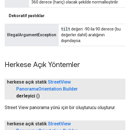
360 derece (hariç) olacak şekilde normalleştirilir.
Dekoratif yastıklar
tilt
değeri -90 ila 90 derece (bu
IllegalArgumentException
değerler dahil) aralığının
dışındaysa.
Herkese Açık Yöntemler
herkese açık statik
Street
View
Panorama
Orientation
.
Builder
derleyici
()
Street View panorama yönü için bir oluşturucu oluşturur.
herkese açık statik
Street
View