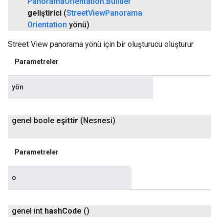
Panorama
Orientation
.
Builder
geliştirici
(
Street
View
Panorama
Orientation
yönü)
Street View panorama yönü için bir oluşturucu oluşturur
Parametreler
yön
genel boole
eşittir
(Nesnesi)
Parametreler
o
genel int
hash
Code
()