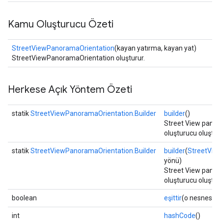
Kamu Oluşturucu Özeti
StreetViewPanoramaOrientation
(kayan yatırma, kayan yat)
StreetViewPanoramaOrientation oluşturur.
Herkese Açık Yöntem Özeti
statik
StreetViewPanoramaOrientation.Builder
builder
()
Street View panor
oluşturucu oluştur
statik
StreetViewPanoramaOrientation.Builder
builder
(
StreetVie
yönü)
Street View panor
oluşturucu oluştu
boolean
eşittir
(o nesnesi)
int
hashCode
()