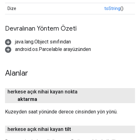
Dize
toString
()
Devralınan Yöntem Özeti
java.lang.Object sınıfından
android.os.Parcelable arayüzünden
Alanlar
herkese açık nihai kayan nokta
aktarma
Kuzeyden saat yönünde derece cinsinden yön yönü.
herkese açık nihai kayan
tilt