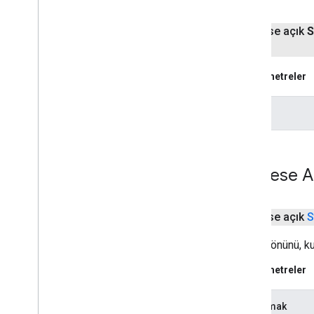
herkese açık
S
Parametreler
önceki
Herkese A
herkese açık
S
Yönün yönünü, k
Parametreler
dayanmak