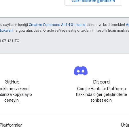
Geri bildirim gönderin
bu sayfanın içeriği
Creative Commons Atıf 4.0 Lisansı
altında ve kod örnekleri
A
tikaları
'na göz atın. Java, Oracle ve/veya satış ortaklarının tescilli ticari markas
6-07-12 UTC.
GitHub
Discord
neklerimizi kendi
Google Haritalar Platformu
bınıza kopyalayıp
hakkında diğer geliştiricilerle
deneyin.
sohbet edin.
Platformlar
Ürün