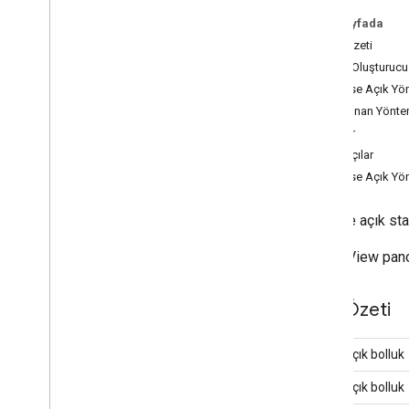
Genel Bakış
Bu sayfada
Bit Eşlem Açıklayıcı
Alan Özeti
Bit eşlem Fabrikası
Kamu Oluşturucu
Alt başlık
Herkese Açık Yö
Kamera Konumu
Devralınan Yönte
Büyük harf
Alanlar
Daire
İnşaatçılar
Daire Seçenekleri
Herkese Açık Yö
Özel Sınır
Kısa çizgi
herkese açık sta
Nokta
Gap
Street View pano
Alan Bindirme
Zemin Bindirme Seçenekleri
Alan Özeti
İç Mekan Binası
İç Mekan Seviyesi
halka açık bolluk
Eklem
Türü
Lat
Lng
halka açık bolluk
Boylam Bantları