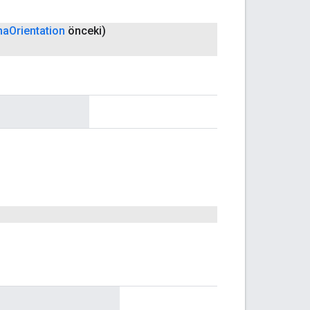
ma
Orientation
önceki)