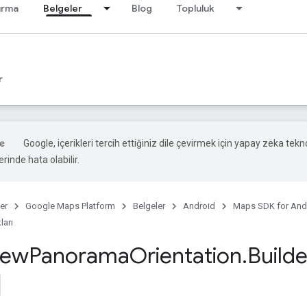
ırma
Belgeler
Blog
Topluluk
r
Google, içerikleri tercih ettiğiniz dile çevirmek için yapay zeka teknol
rinde hata olabilir.
er
Google Maps Platform
Belgeler
Android
Maps SDK for And
ları
iew
Panorama
Orientation
.
Builde