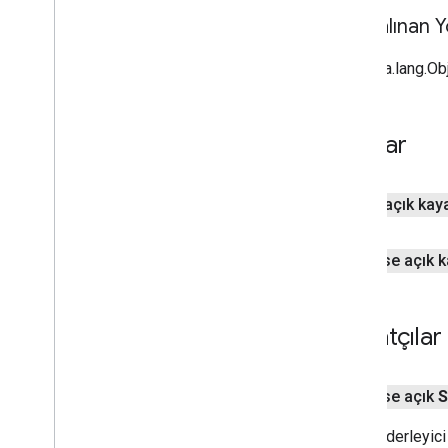
Genel Bakış
Devralınan 
Mimar
Street
View
Kaynak
java.lang.Ob
Fırça Stili
Stil
Span
Doku Stili
Alanlar
Fayans
Karo Yer Paylaşımı
Karo Yer Paylaşımı Seçenekleri
halka açık ka
Tile
Provider
Url
Tile
Provider
herkese açık 
Görünür
Bölge
İnşaatçılar
herkese açık
S
Boş bir derleyici