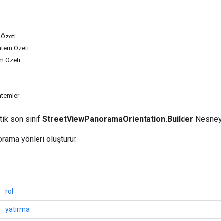
 Özeti
ntem Özeti
m Özeti
ntemler
tik son sınıf
StreetViewPanoramaOrientation.Builder
Nesneyi
rama yönleri oluşturur.
rol
yatırma