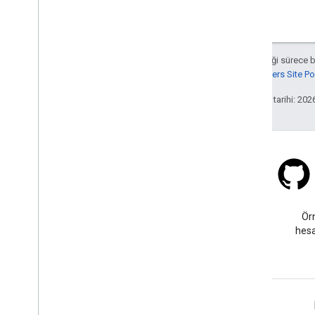
Aksi belirtilmediği sürece 
Google Developers Site Poli
Son güncelleme tarihi: 202
Stack Overflow
google-maps etiketi altında
Ör
soru sorun.
hesa
Daha Fazla Bilgi