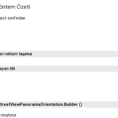
Yöntem Özeti
ject sınıfından
yan reklam
taşıma
kayan
tilt
treet
View
Panorama
Orientation
.
Builder
()
 oluşturur.