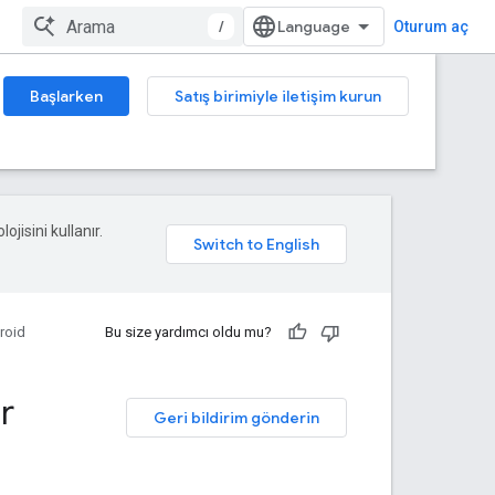
/
Oturum aç
Başlarken
Satış birimiyle iletişim kurun
ojisini kullanır.
roid
Bu size yardımcı oldu mu?
r
Geri bildirim gönderin