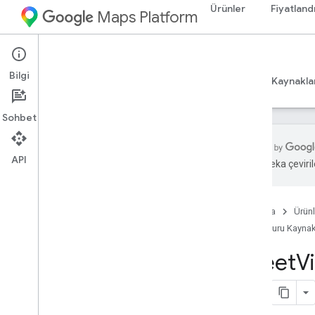
Ürünler
Fiyatland
Maps Platform
Android
Maps SDK for Android
Bilgi
Rehberler
Başvuru Kaynakları
Örnekler
Kaynakla
Sohbet
API
Yapay zeka çevirile
Başvuru Kaynakları
com
.
google
.
android
.
gms
.
maps
Ana Sayfa
Ürünl
com
.
google
.
android
.
gms
.
maps
.
model
Başvuru Kaynak
Street
V
Beta (Kullanımdan kaldırıldı)
com
.
google
.
android
.
libraries
.
maps
com
.
google
.
android
.
libraries
.
maps
.
model