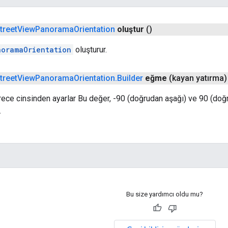
treet
View
Panorama
Orientation
oluştur
()
noramaOrientation
oluşturur.
treet
View
Panorama
Orientation
.
Builder
eğme
(kayan yatırma)
rece cinsinden ayarlar Bu değer, -90 (doğrudan aşağı) ve 90 (doğ
.
Bu size yardımcı oldu mu?