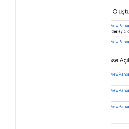
Harita Stili Seçenekleri
Kamu Oluştu
Keçeli Kalem
İşaretçi Seçenekleri
StreetViewPanor
Desen Öğesi
Boş bir derleyici 
Alakalı
Çokgen
StreetViewPanor
Poligon
Seçenekleri
Çoklu çizgi
Herkese Açı
Polyline
Options
Yuvarlak Kapak
StreetViewPanor
Çalışma Zamanı Uzaktan İstisnası
İmge Stili
Kare
Sınır
StreetViewPano
Damga Stili
Street
View
Panorama
Kamera
StreetViewPanor
Street
View
Panorama Bağlantısı
Street
View
Panorama
Konumu
Street
View
Panorama Yönü