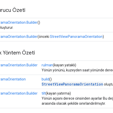
rucu Özeti
amaOrientation.Builder
()
oluşturur.
amaOrientation.Builder
(önceki
StreetViewPanoramaOrientation
)
k Yöntem Özeti
amaOrientation.Builder
rulman
(kayan yataklı)
Yönün yönünü, kuzeyden saat yönünde derece
ramaOrientation
build
()
StreetViewPanoramaOrientation
oluştu
amaOrientation.Builder
tilt
(kayan yatırma)
Yönün açısını derece cinsinden ayarlar Bu de
arasında olacak şekilde sınırlandırılmıştır.