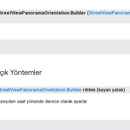
treet
View
Panorama
Orientation
.
Builder
(
Street
View
Panora
çık Yöntemler
treet
View
Panorama
Orientation
.
Builder
rıhtım
(kayan yatak)
uzeyden saat yönünde derece olarak ayarlar.