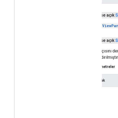
herkese açık
S
StreetViewPa
herkese açık
S
Yönün açısını de
sınırlandırılmıştır
Parametreler
yatırmak