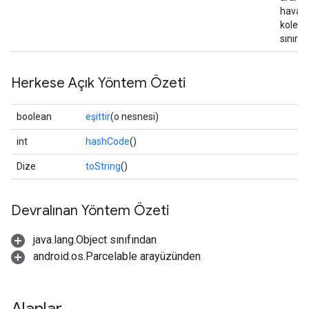
hava
koleks
sınırlan
Herkese Açık Yöntem Özeti
boolean
eşittir
(o nesnesi)
int
hashCode
()
Dize
toString
()
Devralınan Yöntem Özeti
java.lang.Object sınıfından
android.os.Parcelable arayüzünden