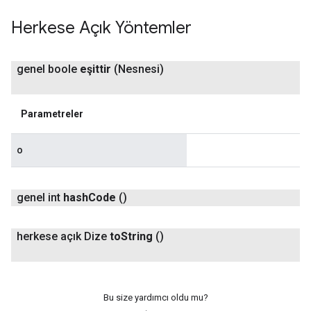
Herkese Açık Yöntemler
genel boole
eşittir
(Nesnesi)
Parametreler
o
genel int
hash
Code
()
herkese açık Dize
to
String
()
Bu size yardımcı oldu mu?