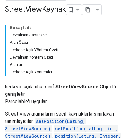
Street
View
Kaynak
Bu sayfada
Devralınan Sabit Özet
Alan Özeti
Herkese Açık Yöntem Özeti
Devralınan Yöntem Özeti
Alanlar
Herkese Açık Yöntemler
herkese açık nihai sınıf
StreetViewSource
Object'i
genişletir
Parcelable'ı uygular
Street View aramalarını seçili kaynaklarla sınırlayan
tanımlayıcılar.
setPosition(LatLng,
StreetViewSource)
,
setPosition(LatLng, int,
StreetViewSource)
,
position(LatLng, Integer,