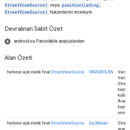
StreetViewSource)
veya
position(LatLng,
StreetViewSource)
hükümlerini inceleyin.
Devralınan Sabit Özet
android.os.Parcelable arayüzünden
Alan Özeti
herkese açık statik final
StreetViewSource
VARSAYILAN
Varsay
Varsay
Street
kaynak
kullanır
Aramala
kaynak
sınırlı
herkese açık statik final
StreetViewSource
Dış Mekan
Street
aramal