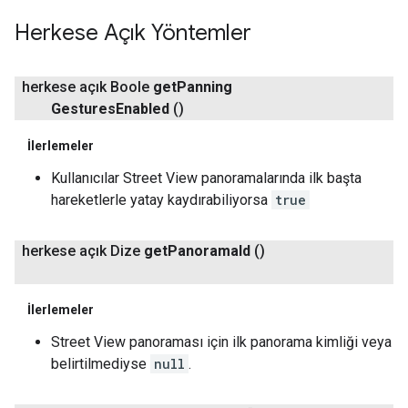
Herkese Açık Yöntemler
herkese açık Boole
get
Panning
Gestures
Enabled
()
İlerlemeler
Kullanıcılar Street View panoramalarında ilk başta
hareketlerle yatay kaydırabiliyorsa
true
herkese açık Dize
get
Panorama
Id
()
İlerlemeler
Street View panoraması için ilk panorama kimliği veya
belirtilmediyse
null
.