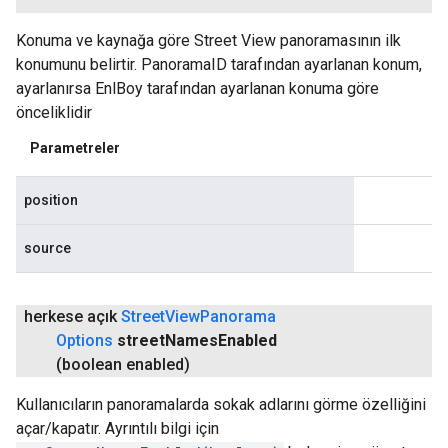
Konuma ve kaynağa göre Street View panoramasının ilk
konumunu belirtir. PanoramaID tarafından ayarlanan konum,
ayarlanırsa EnlBoy tarafından ayarlanan konuma göre
önceliklidir
Parametreler
position
source
herkese açık
Street
View
Panorama
Options
street
Names
Enabled
(boolean enabled)
Kullanıcıların panoramalarda sokak adlarını görme özelliğini
açar/kapatır. Ayrıntılı bilgi için