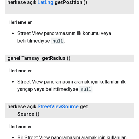
herkese açık
Lat
Lng
get
Position
()
İlerlemeler
Street View panoramasının ilk konumu veya
belirtilmediyse
null
.
genel Tamsayı
get
Radius
()
İlerlemeler
Street View panoramasını aramak için kullanılan ilk
yarıçap veya belirtilmediyse
null
.
herkese açık
Street
View
Source
get
Source
()
İlerlemeler
Bir Street View panoramasını aramak için kullanılan