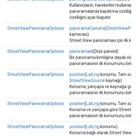
Kullanıcıların, hareketleri kullanara
panoramalarda kaydırma özelliğin
özelliğini açar/kapatır.
StreetViewPanoramaOptions
panoramaCamera
(
StreetViewPa
kamerası)
Street View panoraması için ilk kame
StreetViewPanoramaOptions
panoramaId
(Dize panoId)
Bir panorama kimliğine dayalı olar
panoramasının ilk konumunu belirti
StreetViewPanoramaOptions
position
(
LatLng
konumu, Tam sayı y
StreetViewSource
kaynağı)
Konuma, yarıçapa ve kaynağa göre
panoramasının ilk konumunu belirti
StreetViewPanoramaOptions
position
(
LatLng
konumu, Tam sayı 
Konuma ve yarıçapa göre Street V
panoramasının ilk konumunu belirti
StreetViewPanoramaOptions
position
(
LatLng
konumu)
Konuma bağlı olarak Street View 