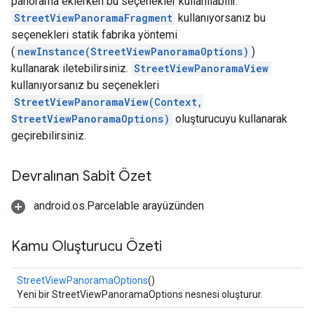
panorama eklerken bu seçenekler kullanılabilir.
StreetViewPanoramaFragment
kullanıyorsanız bu
seçenekleri statik fabrika yöntemi
(
newInstance(StreetViewPanoramaOptions)
)
kullanarak iletebilirsiniz.
StreetViewPanoramaView
kullanıyorsanız bu seçenekleri
StreetViewPanoramaView(Context,
StreetViewPanoramaOptions)
oluşturucuyu kullanarak
geçirebilirsiniz.
Devralınan Sabit Özet
android.os.Parcelable arayüzünden
Kamu Oluşturucu Özeti
StreetViewPanoramaOptions
()
Yeni bir StreetViewPanoramaOptions nesnesi oluşturur.