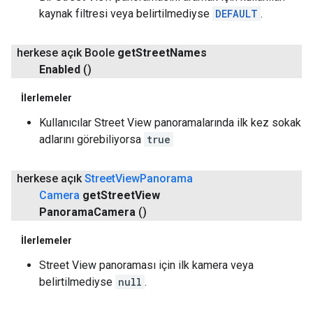
kaynak filtresi veya belirtilmediyse
DEFAULT
.
herkese açık Boole
get
Street
Names
Enabled
()
İlerlemeler
Kullanıcılar Street View panoramalarında ilk kez sokak
adlarını görebiliyorsa
true
herkese açık
Street
View
Panorama
Camera
get
Street
View
Panorama
Camera
()
İlerlemeler
Street View panoraması için ilk kamera veya
belirtilmediyse
null
.