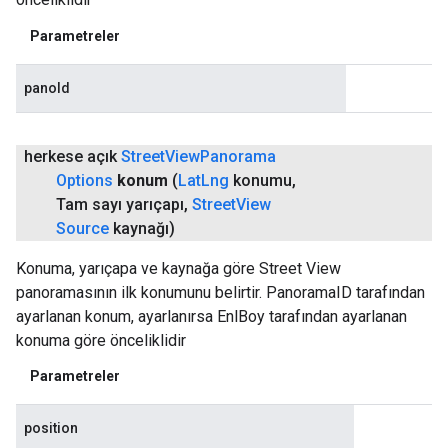
Parametreler
panoId
herkese açık
Street
View
Panorama
Options
konum
(
Lat
Lng
konumu
,
Tam sayı yarıçapı
,
Street
View
Source
kaynağı)
Konuma, yarıçapa ve kaynağa göre Street View
panoramasının ilk konumunu belirtir. PanoramaID tarafından
ayarlanan konum, ayarlanırsa EnlBoy tarafından ayarlanan
konuma göre önceliklidir
Parametreler
position