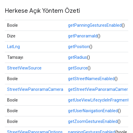
Herkese Açık Yöntem Özeti
Boole
getPanningGesturesEnabled
()
Dize
getPanoramaId
()
LatLng
getPosition
()
Tamsayı
getRadius
()
StreetViewSource
getSource
()
Boole
getStreetNamesEnabled
()
StreetViewPanoramaCamera
getStreetViewPanoramaCamera
(
Boole
getUseViewLifecycleInFragment
()
Boole
getUserNavigationEnabled
()
Boole
getZoomGesturesEnabled
()
StreetViewPanoramaOptions
panningGesturesEnabled
(boole et