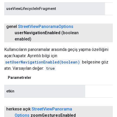
useViewLifecycleInFragment
genel
Street
View
Panorama
Options
user
Navigation
Enabled
(boolean
enabled)
Kullanıcıların panoramalar arasında geçiş yapma özelliğini
açar/kapatır. Ayrıntılı bilgi için
setUserNavigationEnabled(boolean)
belgesine göz
atın. Varsayılan değer:
true
Parametreler
etkin
herkese açık
Street
View
Panorama
Options
zoom
Gestures
Enabled