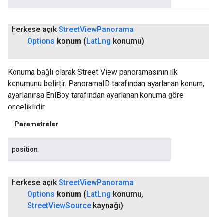
herkese açık
Street
View
Panorama
Options
konum
(
Lat
Lng
konumu)
Konuma bağlı olarak Street View panoramasının ilk
konumunu belirtir. PanoramaID tarafından ayarlanan konum,
ayarlanırsa EnlBoy tarafından ayarlanan konuma göre
önceliklidir
Parametreler
position
herkese açık
Street
View
Panorama
Options
konum
(
Lat
Lng
konumu
,
Street
View
Source
kaynağı)