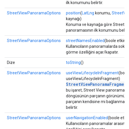
ilk konumunu belirtir.
StreetViewPanoramaOptions
position
(
LatLng
konumu,
StreetVi
kaynağı)
Konuma ve kaynağa göre Street V
panoramasının ilk konumunu belirti
StreetViewPanoramaOptions
streetNamesEnabled
(boole etkin)
Kullanıcıların panoramalarda sokak 
görme özelliğini açar/kapatır.
Dize
toString
()
StreetViewPanoramaOptions
useViewLifecycleInFragment
(bool
useViewLifecycleInFragment)
StreetViewPanoramaFragment
bu işaret, Street View panoramas
döngüsünün parçanın görünümüne
parçanın kendisine mi bağlanması g
belirtir.
StreetViewPanoramaOptions
userNavigationEnabled
(boole etkin
Kullanıcıların panoramalar arasın