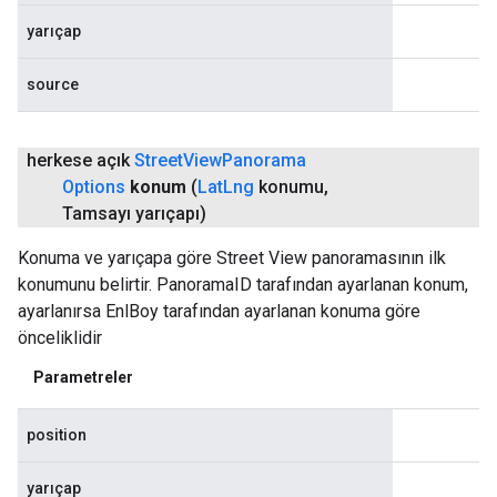
yarıçap
source
herkese açık
Street
View
Panorama
Options
konum
(
Lat
Lng
konumu
,
Tamsayı yarıçapı)
Konuma ve yarıçapa göre Street View panoramasının ilk
konumunu belirtir. PanoramaID tarafından ayarlanan konum,
ayarlanırsa EnlBoy tarafından ayarlanan konuma göre
önceliklidir
Parametreler
position
yarıçap