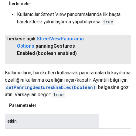
İlerlemeler
Kullanıcılar Street View panoramalarında ilk başta
hareketlerle yakınlaştırma yapabiliyorsa
true
herkese açık
Street
View
Panorama
Options
panning
Gestures
Enabled
(boolean enabled)
Kullanıcıların, hareketleri kullanarak panoramalarda kaydırma
özelliğini kullanma özelliğini açar/kapatır. Ayrıntılı bilgi için
setPanningGesturesEnabled(boolean)
belgesine göz
atın. Varsayılan değer:
true
Parametreler
etkin