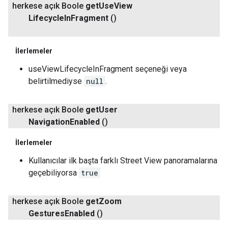
herkese açık Boole
get
Use
View
Lifecycle
In
Fragment
()
İlerlemeler
useViewLifecycleInFragment seçeneği veya
belirtilmediyse
null
.
herkese açık Boole
get
User
Navigation
Enabled
()
İlerlemeler
Kullanıcılar ilk başta farklı Street View panoramalarına
geçebiliyorsa
true
herkese açık Boole
get
Zoom
Gestures
Enabled
()