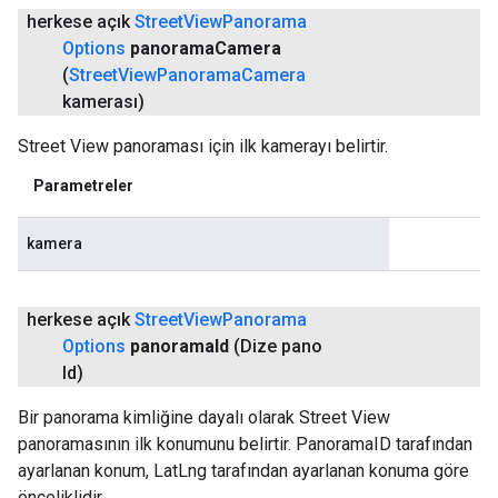
herkese açık
Street
View
Panorama
Options
panorama
Camera
(
Street
View
Panorama
Camera
kamerası)
Street View panoraması için ilk kamerayı belirtir.
Parametreler
kamera
herkese açık
Street
View
Panorama
Options
panorama
Id
(Dize pano
Id)
Bir panorama kimliğine dayalı olarak Street View
panoramasının ilk konumunu belirtir. PanoramaID tarafından
ayarlanan konum, LatLng tarafından ayarlanan konuma göre
önceliklidir