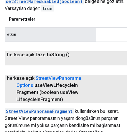
setStreetNamesEnabled(boolean)
belgesine göz atın.
Varsayılan değer:
true
Parametreler
etkin
herkese açık Dize
to
String
()
herkese açık
Street
View
Panorama
Options
use
View
Lifecycle
In
Fragment
(boolean use
View
Lifecycle
In
Fragment)
StreetViewPanoramaFragment
kullanılırken bu işaret,
Street View panoramasının yaşam döngüsünün parçanın
görünümüne mi yoksa parçanın kendisine mi bağlanması