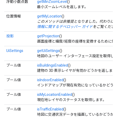
浮動小数点数
getMinZoomLevel
()
最小ズームレベルを返します。
位置情報
getMyLocation
()
このメソッドは非推奨となりました。代わりに com.goog
情報に関するデベロッパー ガイド
をご覧くださ
投影
getProjection
()
画面座標と緯度/経度の座標を変換するために使
UiSettings
getUiSettings
()
地図のユーザー インターフェース設定を取得し
ブール値
isBuildingsEnabled
()
建物の 3D 表示レイヤが有効かどうかを返します
ブール値
isIndoorEnabled
()
インドアマップが現在有効になっているかどう
ブール値
isMyLocationEnabled
()
現在地レイヤのステータスを取得します。
ブール値
isTrafficEnabled
()
地図に交通状況データを描画しているかどうか