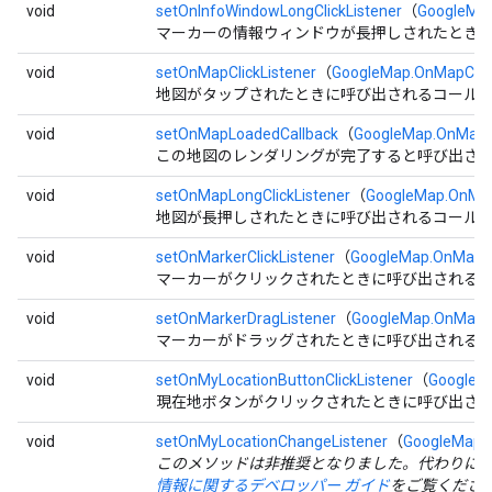
void
setOnInfoWindowLongClickListener
（
GoogleMap
マーカーの情報ウィンドウが長押しされたとき
void
setOnMapClickListener
（
GoogleMap.OnMapClick
地図がタップされたときに呼び出されるコール
void
setOnMapLoadedCallback
（
GoogleMap.OnMapL
この地図のレンダリングが完了すると呼び出さ
void
setOnMapLongClickListener
（
GoogleMap.OnMap
地図が長押しされたときに呼び出されるコール
void
setOnMarkerClickListener
（
GoogleMap.OnMarker
マーカーがクリックされたときに呼び出される
void
setOnMarkerDragListener
（
GoogleMap.OnMarke
マーカーがドラッグされたときに呼び出される
void
setOnMyLocationButtonClickListener
（
GoogleMa
現在地ボタンがクリックされたときに呼び出さ
void
setOnMyLocationChangeListener
（
GoogleMap.
このメソッドは非推奨となりました。代わりに com.goog
情報に関するデベロッパー ガイド
をご覧くださ