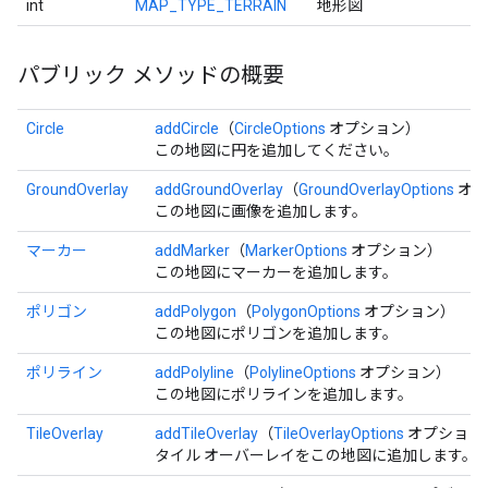
int
MAP_TYPE_TERRAIN
地形図
パブリック メソッドの概要
Circle
addCircle
（
CircleOptions
オプション）
この地図に円を追加してください。
GroundOverlay
addGroundOverlay
（
GroundOverlayOptions
オプ
この地図に画像を追加します。
マーカー
addMarker
（
MarkerOptions
オプション）
この地図にマーカーを追加します。
ポリゴン
addPolygon
（
PolygonOptions
オプション）
この地図にポリゴンを追加します。
ポリライン
addPolyline
（
PolylineOptions
オプション）
この地図にポリラインを追加します。
TileOverlay
addTileOverlay
（
TileOverlayOptions
オプション
タイル オーバーレイをこの地図に追加します。