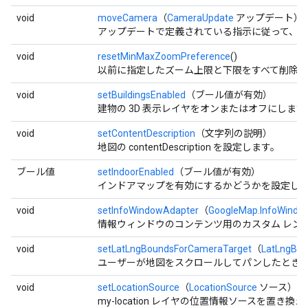
void
moveCamera
（
CameraUpdate
アップデート）
アップデートで定義されている指示に従って、
void
resetMinMaxZoomPreference
()
以前に指定したズーム上限と下限をすべて削除し
void
setBuildingsEnabled
（ブール値が有効）
建物の 3D 表示レイヤをオンまたはオフにします
void
setContentDescription
（文字列の説明）
地図の contentDescription を設定します。
ブール値
setIndoorEnabled
（ブール値が有効）
インドアマップを有効にするかどうかを設定し
void
setInfoWindowAdapter
（
GoogleMap.InfoWindo
情報ウィンドウのコンテンツ用のカスタム レン
void
setLatLngBoundsForCameraTarget
（
LatLngBo
ユーザーが地図をスクロールしてパンしたときに、カ
void
setLocationSource
（
LocationSource
ソース）
my-location レイヤの位置情報ソースを置き換