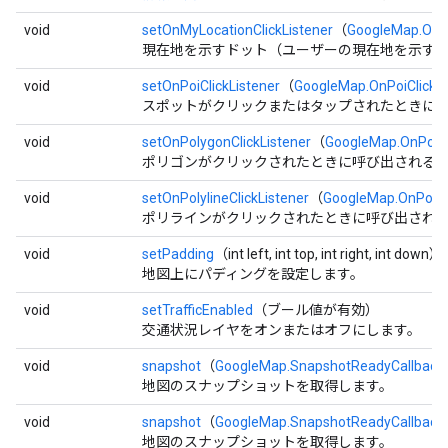
void
setOnMyLocationClickListener
（
GoogleMap.OnMy
現在地を示すドット（ユーザーの現在地を示す
void
setOnPoiClickListener
（
GoogleMap.OnPoiClickLi
スポットがクリックまたはタップされたときに
void
setOnPolygonClickListener
（
GoogleMap.OnPolyg
ポリゴンがクリックされたときに呼び出される
void
setOnPolylineClickListener
（
GoogleMap.OnPolyli
ポリラインがクリックされたときに呼び出され
void
setPadding
（int left, int top, int right, int down）
地図上にパディングを設定します。
void
setTrafficEnabled
（ブール値が有効）
交通状況レイヤをオンまたはオフにします。
void
snapshot
（
GoogleMap.SnapshotReadyCallback
地図のスナップショットを取得します。
void
snapshot
（
GoogleMap.SnapshotReadyCallback
地図のスナップショットを取得します。