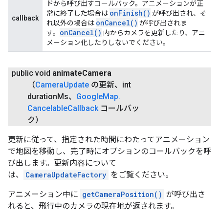
ドから呼び出すコールバック。アニメーションが正
on
Finish(
)
常に終了した場合は
が呼び出され、そ
callback
on
Cancel(
)
れ以外の場合は
が呼び出されま
on
Cancel(
)
す。
内からカメラを更新したり、アニ
メーション化したりしないでください。
public void
animate
Camera
（
Camera
Update
の更新、int
duration
Ms、
Google
Map
.
Cancelable
Callback
コールバッ
ク）
更新に従って、指定された時間にわたってアニメーション
で地図を移動し、完了時にオプションのコールバックを呼
び出します。更新内容について
は、
CameraUpdateFactory
をご覧ください。
アニメーション中に
getCameraPosition()
が呼び出さ
れると、飛行中のカメラの現在地が返されます。