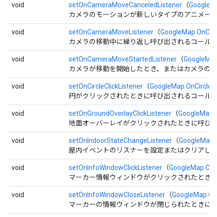
void
setOnCameraMoveCanceledListener
（
GoogleM
カメラのモーションが新しいタイプのアニメー
void
setOnCameraMoveListener
（
GoogleMap.OnCam
カメラの移動中に繰り返し呼び出されるコール
void
setOnCameraMoveStartedListener
（
GoogleMap
カメラが移動を開始したとき、またはカメラの
void
setOnCircleClickListener
（
GoogleMap.OnCircleCl
円がクリックされたときに呼び出されるコール
void
setOnGroundOverlayClickListener
（
GoogleMap.O
地面オーバーレイがクリックされたときに呼び
void
setOnIndoorStateChangeListener
（
GoogleMap.
屋内イベントのリスナーを設定またはクリアし
void
setOnInfoWindowClickListener
（
GoogleMap.OnI
マーカー情報ウィンドウがクリックされたとき
void
setOnInfoWindowCloseListener
（
GoogleMap.On
マーカーの情報ウィンドウが閉じられたときに