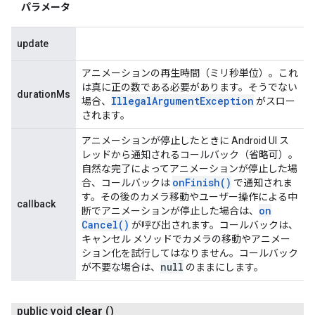
パラメータ
update
アニメーションの再生時間（ミリ秒単位）。これ
は真に正の数である必要があります。そうでない
durationMs
Illegal
Argument
Exception
場合、
がスロー
されます。
アニメーションが停止したときに Android UI ス
レッドから通知されるコールバック（省略可）。
自然な完了によってアニメーションが停止した場
on
Finish(
)
合、コールバックは
で通知されま
す。その後のカメラ移動やユーザー操作による中
callback
on
断でアニメーションが停止した場合は、
Cancel(
)
が呼び出されます。コールバックは、
キャンセル メソッドでカメラの移動やアニメー
ション化を試行してはなりません。コールバック
null
が不要な場合は、
のままにします。
public void
clear
()