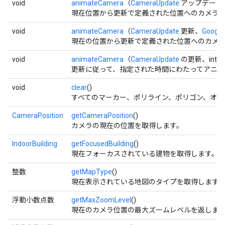
void
animateCamera
（
CameraUpdate
アップデート
現在位置から更新で定義された位置へのカメラ
void
animateCamera
（
CameraUpdate
更新、
Google
現在の位置から更新で定義された位置へのカメ
void
animateCamera
（
CameraUpdate
の更新、int du
更新に従って、指定された時間にわたってアニ
void
clear
()
すべてのマーカー、ポリライン、ポリゴン、オー
CameraPosition
getCameraPosition
()
カメラの現在の位置を取得します。
IndoorBuilding
getFocusedBuilding
()
現在フォーカスされている建物を取得します。
整数
getMapType
()
現在表示されている地図のタイプを取得します
浮動小数点数
getMaxZoomLevel
()
現在のカメラ位置の最大ズームレベルを返しま