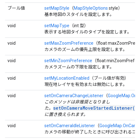
ブール値
setMapStyle
（
MapStyleOptions
style）
基本地図のスタイルを設定します。
void
setMapType
（int 型）
表示する地図タイルのタイプを設定します。
void
setMaxZoomPreference
（float maxZoomPref
カメラのズームの優先上限を設定します。
void
setMinZoomPreference
（float minZoomPrefe
カメラズームの下限を設定します。
void
setMyLocationEnabled
（ブール値が有効）
現在地レイヤを有効または無効にします。
void
setOnCameraChangeListener
（
GoogleMap.OnC
このメソッドは非推奨となりまし
setOnCameraMoveStartedListener(G
た。
に置き換えられます。
void
setOnCameraIdleListener
（
GoogleMap.OnCamer
カメラの移動が終了したときに呼び出されるコ