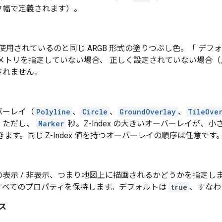
ク幅で定義されます）。
使用されているのと同じ ARGB 形式の塗りつぶし色。「 デフ
オメトリを指定していない場合、 正しく設定されていない場合
されません。
バーレイ（
Polyline
、
Circle
、
GroundOverlay
、
TileOve
。ただし、
Marker
秒。Z-Index の大きいオーバーレイが、小さ
きます。同じ Z-Index 値を持つオーバーレイの順序は任意です。
の表示 / 非表示、つまり地図上に描画されるかどうかを指定し
すべてのプロパティを保持します。デフォルトは
true
、すなわ
ス