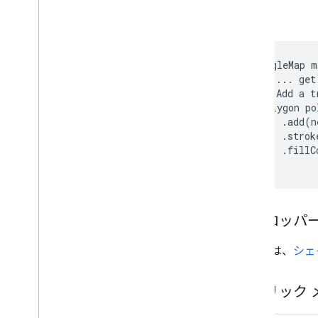
例
GoogleMap m
 // ... get
 // Add a t
 Polygon po
     .add(n
     .strok
     .fillC
デベロッパー
詳しくは、
シェ
パブリック 