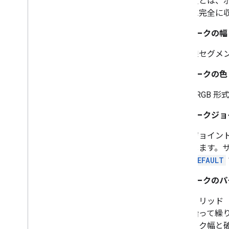
穴とは、
Map
Style
Options
に完全に
Marker
ストロークの幅
Marker
Options
Pattern
Item
線セグメン
Point
Of
Interest
Polygon
ストロークの色
Polygon
Options
ARGB 
Polyline
Polyline
Options
ストロークジョ
Round
Cap
Runtime
Remote
Exception
ジョイン
Sprite
Style
します。
Square
Cap
DEFAULT
Stamp
Style
ストロークのパ
Street
View
Panorama
Camera
Street
View
Panorama
Link
ソリッド
Street
View
Panorama
Location
沿って繰
Street
View
Panorama
Orientation
ーク幅と