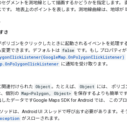
のセグメントを測地線として描画するかどうかを指定します。 
スです。 地表上のポイントを表します。測地線曲線は、地球が 
。
すさ
がポリゴンをクリックしたときに起動されるイベントを処理す
も変更できます。デフォルトは
false
です。もし プロパティ
ygonClickListener(GoogleMap.OnPolygonClickListener)
p.OnPolygonClickListener
に通知を受け取ります。
に関連付けられた
Object
。たとえば、
Object
には、 ポリゴ
は、個別の
Map<Polygon, Object>
を保存するよりも簡単です
たデータですGoogle Maps SDK for Android では、 
ッドは、Android UI スレッドで呼び出す必要があります
Exception
がスローされます。