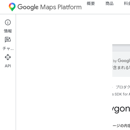
概要
商品
料
Maps Platform
Android
Maps SDK for Android
情報
ガイド
リファレンス
サンプル
サポート
チャット
API
は誤りが含まれる
リファレンス
com
.
google
.
android
.
gms
.
maps
ホーム
プロダ
com
.
google
.
android
.
gms
.
maps
.
model
Maps SDK for 
Polygo
ベータ版（サポート終了）
com
.
google
.
android
.
libraries
.
maps
com
.
google
.
android
.
libraries
.
maps
.
このページの内
model