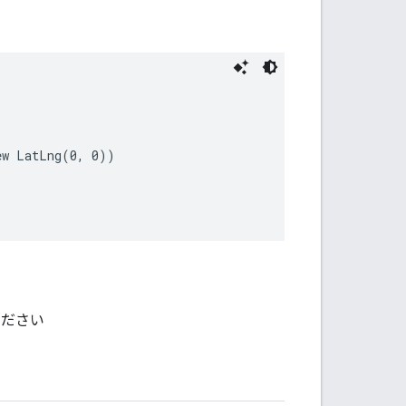
w LatLng(0, 0))

ください