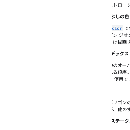
Street
View
Source
ストロー
Stroke
Style
Style
Span
塗りつぶしの色
Texture
Style
Color
で
Tile
ゴン ジ
Tile
Overlay
しは描画
Tile
Overlay
Options
Tile
Provider
Z インデックス
Url
Tile
Provider
Visible
Region
他のオー
れる順序
る 使用で
視程
ポリゴン
が、他の
測地線ステータ