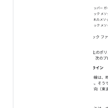
例
概要
デベロッパー ガ
Bitmap
Descriptor
パブリック メソ
Bitmap
Descriptor
Factory
継承されたメソ
Butt
Cap
パブリック メソ
Camera
Position
Cap
パブリック フ
Circle
を拡張
Circle
Options
Custom
Cap
地表面上のポリ
Dash
ります。次のプ
Dot
Gap
アウトライン
Ground
Overlay
枠線は、
Ground
Overlay
Options
ん。そう
Indoor
Building
方向（東
Indoor
Level
Joint
Type
ホール
Lat
Lng
Lat
Lng
Bounds