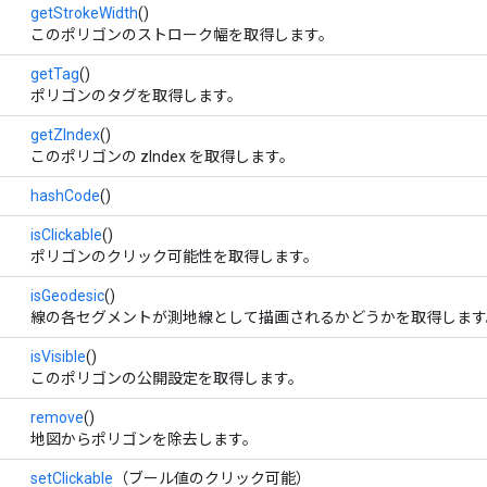
getStrokeWidth
()
このポリゴンのストローク幅を取得します。
getTag
()
ポリゴンのタグを取得します。
getZIndex
()
このポリゴンの zIndex を取得します。
hashCode
()
isClickable
()
ポリゴンのクリック可能性を取得します。
isGeodesic
()
線の各セグメントが測地線として描画されるかどうかを取得します
isVisible
()
このポリゴンの公開設定を取得します。
remove
()
地図からポリゴンを除去します。
setClickable
（ブール値のクリック可能）