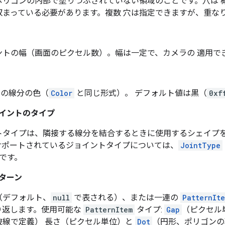
ポリゴンの内部で塗りつぶされていない領域のことです。穴は 
収まっている必要があります。複数 穴は指定できますが、重な
トの幅（画面のピクセル数）。幅は一定で、カメラの 適用できま
形式の線分の色（
Color
と同じ形式）。 デフォルト値は黒（
0xf
イントのタイプ
トタイプは、隣接する線分を結合するときに使用するシェイプを
サポートされているジョイントタイプについては、
JointType
です。
ターン
（デフォルト、
null
で表される）、または一連の
PatternIt
り返します。使用可能な
PatternItem
タイプ:
Gap
（ピクセル
破線で定義） 長さ（ピクセル単位）と
Dot
（円形、ポリゴンの