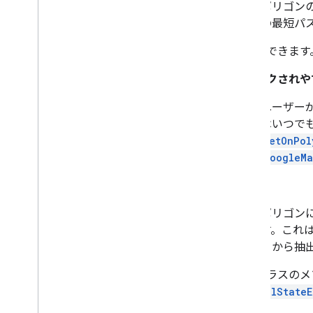
ポリゴン
の最短パ
で確認できます
クリックされや
ユーザー
はいつで
setOnPol
GoogleMa
タグ
ポリゴン
す。これ
トから抽出し
このクラスのメソ
IllegalState