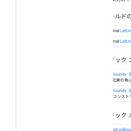
概要
ビルダー
フィールド
Map
Style
Options
Marker
public final
LatLn
Marker
Options
Pattern
Item
public final
LatLn
Point
Of
Interest
Polygon
パブリック 
Polygon
Options
Polyline
LatLngBounds
（
Polyline
Options
南西と北東の角
Round
Cap
Runtime
Remote
Exception
LatLngBounds
（
コピー コンスト
Sprite
Style
Square
Cap
Stamp
Style
パブリック 
Street
View
Panorama
Camera
Street
View
Panorama
Link
static
LatLngBoun