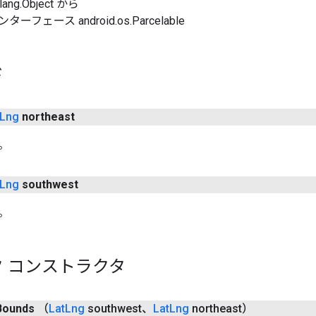
ang.Object から
フェース android.os.Parcelable
ド
Lng
northeast
。
Lng
southwest
。
 コンストラクタ
Bounds
（
Lat
Lng
southwest、
Lat
Lng
northeast）