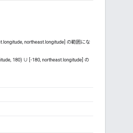
longitude, northeast.longitude] の範囲にな
de, 180) ∪ [-180, northeast.longitude] の