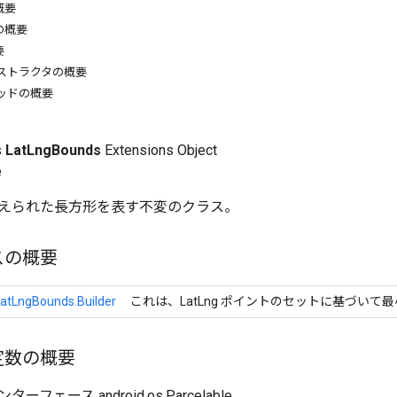
概要
の概要
要
ストラクタの概要
ッドの概要
s
LatLngBounds
Extensions Object
e
えられた長方形を表す不変のクラス。
スの概要
atLngBounds.Builder
これは、LatLng ポイントのセットに基づい
定数の概要
フェース android.os.Parcelable