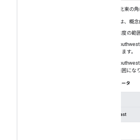
南西と北東の角
境界には、概念
緯度の範囲が [n
southwest
ります。
southwest
範囲にな
パラメータ
南西
northeast
例外