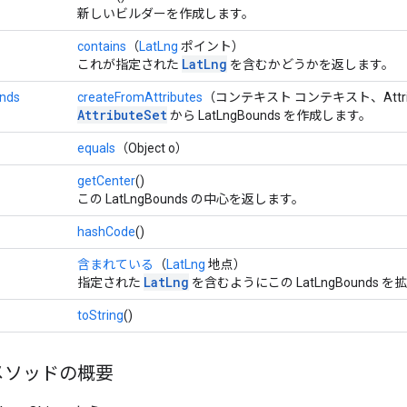
新しいビルダーを作成します。
contains
（
LatLng
ポイント）
LatLng
これが指定された
を含むかどうかを返します。
nds
createFromAttributes
（コンテキスト コンテキスト、Attribut
AttributeSet
から LatLngBounds を作成します。
equals
（Object o）
getCenter
()
この LatLngBounds の中心を返します。
hashCode
()
含まれている
（
LatLng
地点）
LatLng
指定された
を含むようにこの LatLngBounds 
toString
()
メソッドの概要