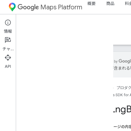
概要
商品
料
Maps Platform
Android
Maps SDK for Android
情報
ガイド
リファレンス
サンプル
サポート
チャット
API
は誤りが含まれる
リファレンス
com
.
google
.
android
.
gms
.
maps
ホーム
プロダ
com
.
google
.
android
.
gms
.
maps
.
model
Maps SDK for 
Lat
Lng
ベータ版（サポート終了）
com
.
google
.
android
.
libraries
.
maps
com
.
google
.
android
.
libraries
.
maps
.
このページの内
model