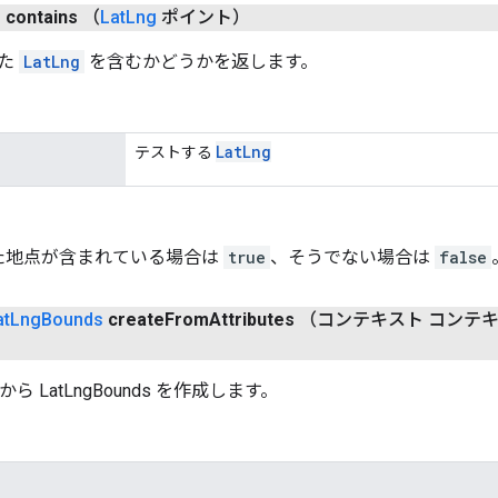
n
contains
（
Lat
Lng
ポイント）
れた
LatLng
を含むかどうかを返します。
Lat
Lng
テストする
た地点が含まれている場合は
true
、そうでない場合は
false
at
Lng
Bounds
create
From
Attributes
（コンテキスト コンテキスト
から LatLngBounds を作成します。