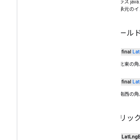
クラス java.l
継承元のインター
フィール
public final
Lat
境界の北東の角
public final
Lat
境界の南西の角
パブリック
public
Lat
Lng