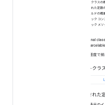
ネストクラスの
概要
継承された定数
Bitmap
Descriptor
フィールドの概
Bitmap
Descriptor
Factory
パブリック コン
Butt
Cap
パブリック メソ
Camera
Position
Cap
Circle
public final clas
Circle
Options
using Parcelabl
Custom
Cap
Dash
緯度と経度で揃
Dot
Gap
ネストクラ
Ground
Overlay
Ground
Overlay
Options
クラス
L
Indoor
Building
Indoor
Level
Joint
Type
継承された
Lat
Lng
Lat
Lng
Bounds
継承元のインター