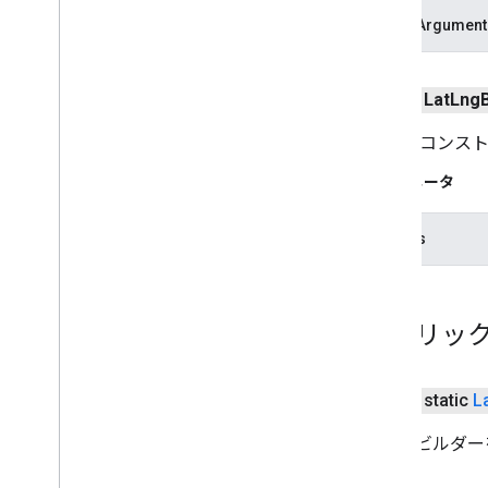
IllegalArgument
public
Lat
Lng
コピー コンス
パラメータ
bounds
パブリック
public static
L
新しいビルダー