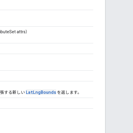
eSet attrs）
LatLngBounds
を拡張する新しい
を返します。