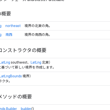
の概要
g
northeast
境界の北東の角。
g
南西
境界の南西の角。
コンストラクタの概要
LatLng
southwest、
LatLng
北東）
に基づいて新しい境界を作成します。
LatLngBounds
境界）
ラクタ。
メソッドの概要
ds.Builder
builder
()