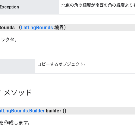
北東の角の緯度が南西の角の緯度より
Exception
Bounds
（
Lat
Lng
Bounds
境界）
トラクタ。
コピーするオブジェクト。
 メソッド
at
Lng
Bounds
.
Builder
builder
()
を作成します。