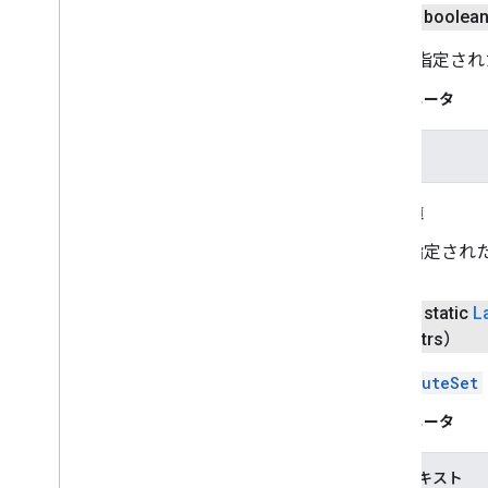
public boolea
これが指定さ
パラメータ
point
戻り値
指定され
public static
L
attrs）
AttributeSet
パラメータ
コンテキスト