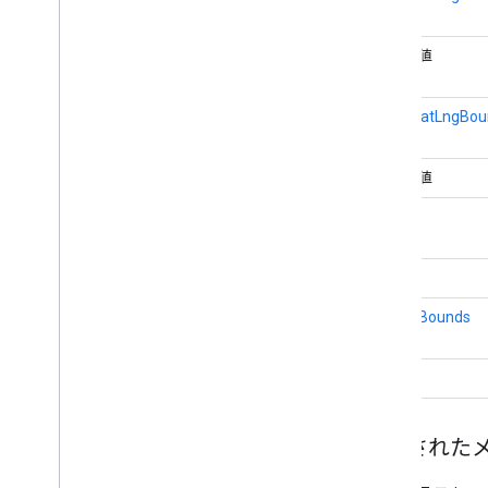
Street
View
Panorama
Location
Street
View
Panorama
Orientation
Street
View
Source
ブール値
Stroke
Style
Style
Span
static
LatLngBou
Texture
Style
Tile
ブール値
Tile
Overlay
Tile
Overlay
Options
LatLng
Tile
Provider
Url
Tile
Provider
整数
Visible
Region
LatLngBounds
文字列
継承された